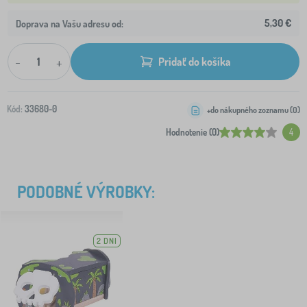
5,30 €
Doprava na Vašu adresu od:
-
+
Pridať do košíka
Kód:
33680-0
+do nákupného zoznamu (
0
)
Hodnotenie (0)
4
PODOBNÉ VÝROBKY:
2 DNI