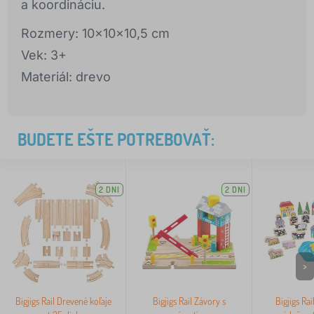
a koordináciu.
Rozmery: 10x10x10,5 cm
Vek: 3+
Materiál: drevo
BUDETE EŠTE POTREBOVAŤ:
2 DNI
2 DNI
>
Bigjigs Rail Drevené koľaje
Bigjigs Rail Závory s
Bigjigs Rai