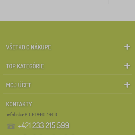
VŠETKO O NÁKUPE
TOP KATEGÓRIE
MÔJ ÚČET
KONTAKTY
infolinka:
PO-PI 8:00-16:00
+421
233 215 599