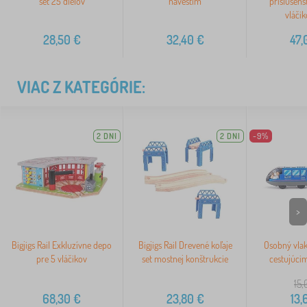
set 25 dielov
návestím
príslušens
vláči
28,50
€
32,40
€
47,
VIAC Z KATEGÓRIE:
2 DNI
2 DNI
-9%
>
Bigjigs Rail Exkluzívne depo
Bigjigs Rail Drevené koľaje
Osobný vlak
pre 5 vláčikov
set mostnej konštrukcie
cestujúcim
15,
68,30
€
23,80
€
13,