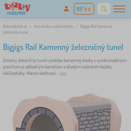
0 €
Babynabytek.sk
»
Autodráhy a vlačkodráhy
/
Bigjigs Rail Kamenný
železničný tunel
Bigjigs Rail Kamenný železničný tunel
Drevený železničný tunel v podobe kamennej stavby s vysoko kvalitným
povrchom je základným kameňom a skvelým rozšírením každej
vláčikodráhy. Hlavné vlastnosti: ..
viac