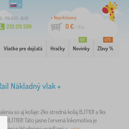
Neprihlásený
O - PIA 8:00 - 16:00
0 €
233 215 599
/
0
ks
88
475
Všetko pre dojčatá
Hračky
Novinky
Zľavy %
Rail Nákladný vlak +
lenia sú aj koľaje: 2ks stredná koľaj BJT101 a 1ks
aj BJT161! Táto jasne červená lokomotíva je
 tromi nákladnými vozidlami a ..
viac