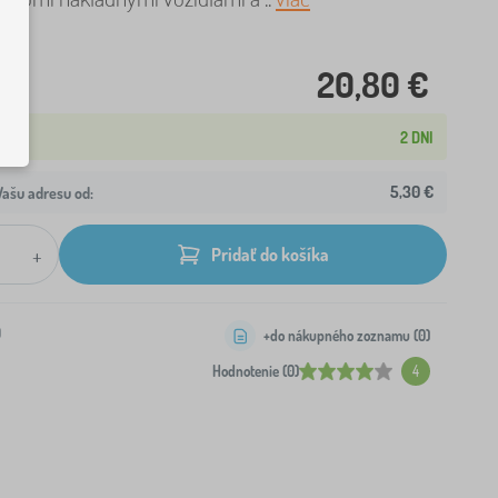
20,80 €
2 DNI
5,30 €
ašu adresu od:
+
Pridať do košíka
0
+do nákupného zoznamu (
0
)
Hodnotenie (0)
4