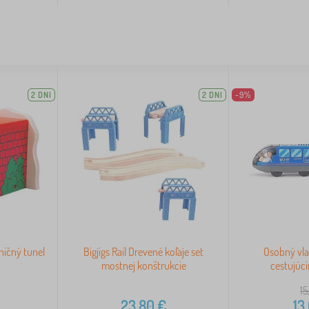
2 DNI
2 DNI
-9%
zničný tunel
Bigjigs Rail Drevené koľaje set
Osobný vla
mostnej konštrukcie
cestujúci
15
23,80
€
13