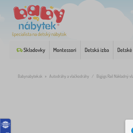
špecialista na detský nábytok
Skladovky
Montessori
Detská izba
Detské
Babynabytek.sk
»
Autodráhy a vlačkodráhy
/
Bigjigs Rail Nákladný vl