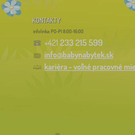
KONTAKTY
infolinka:
PO-PI 8:00-16:00
233 215 599
+421
info@babynabytek.sk
kariéra - voľné pracovné mi