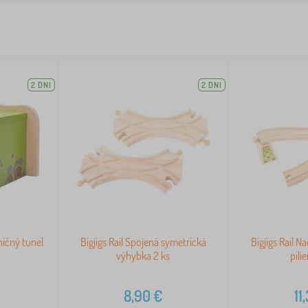
2 DNI
2 DNI
zničný tunel
Bigjigs Rail Spojená symetrická
Bigjigs Rail N
výhybka 2 ks
pili
8,90
€
11