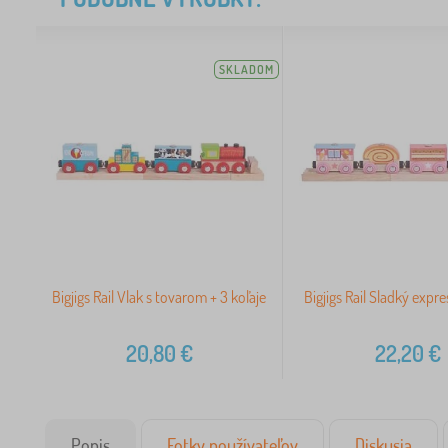
SKLADOM
Bigjigs Rail Vlak s tovarom + 3 koľaje
Bigjigs Rail Sladký expre
20,80
€
22,20
€
Popis
Fotky používateľov
Diskusia