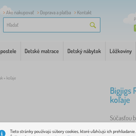
Ako nakupovať
Doprava a platba
Kontakt
P
 postele
Detské matrace
Detský nábytok
Lôžkoviny
ak + koľaje
Bigjigs 
koľaje
Súčasťou ba
koncová koľ
Tieto stránky používajú súbory cookies, ktoré uľahčujú ich prehliadanie.
dodávaná s