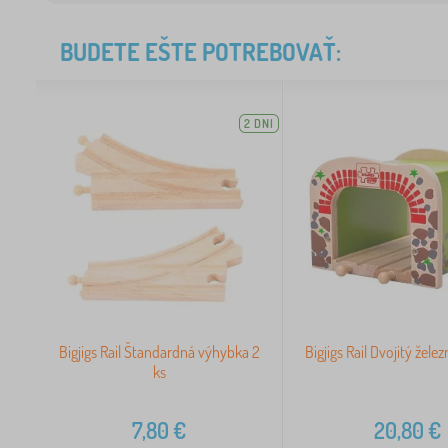
BUDETE EŠTE POTREBOVAŤ:
2 DNI
Bigjigs Rail Štandardná výhybka 2
Bigjigs Rail Dvojitý žele
ks
7,80
€
20,80
€