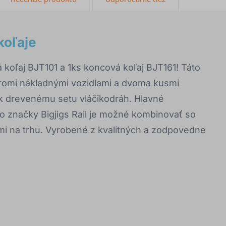
koľaje
á koľaj BJT101 a 1ks koncová koľaj BJT161! Táto
tromi nákladnými vozidlami a dvoma kusmi
k drevenému setu vláčikodráh. Hlavné
tvo značky Bigjigs Rail je možné kombinovať so
mi na trhu. Vyrobené z kvalitných a zodpovedne