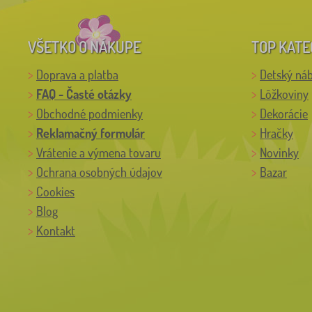
VŠETKO O NÁKUPE
TOP KATE
Doprava a platba
Detský ná
FAQ - Časté otázky
Lôžkoviny
Obchodné podmienky
Dekorácie
Reklamačný formulár
Hračky
Vrátenie a výmena tovaru
Novinky
Ochrana osobných údajov
Bazar
Cookies
Blog
Kontakt