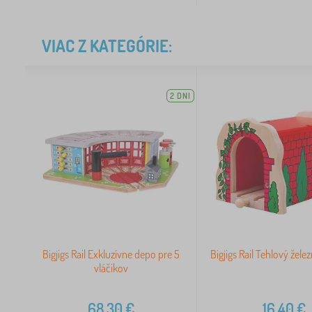
VIAC Z KATEGÓRIE:
2 DNI
Bigjigs Rail Exkluzívne depo pre 5
Bigjigs Rail Tehlový žele
vláčikov
68,30
€
16,40
€