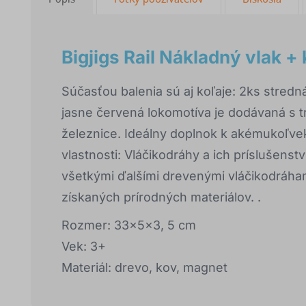
Bigjigs Rail Nákladný vlak + 
Súčasťou balenia sú aj koľaje: 2ks stredn
jasne červená lokomotíva je dodávaná s 
železnice. Ideálny doplnok k akémukoľve
vlastnosti: Vláčikodráhy a ich príslušens
všetkými ďalšími drevenými vláčikodráha
získaných prírodných materiálov. .
Rozmer: 33x5x3, 5 cm
Vek: 3+
Materiál: drevo, kov, magnet