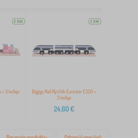
2 DNI
2 DNI
s + 3 koľaje
Bigjigs Rail Rýchlik Eurostar E320 +
3 koľaje
24,60
€
Recenzie produktu
Odporúčame tiež