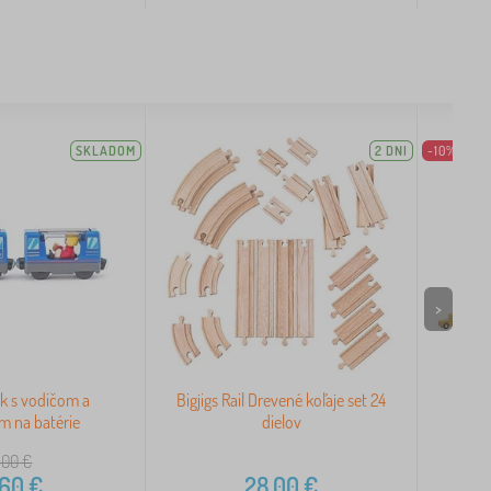
SKLADOM
2 DNI
-10%
>
k s vodičom a
Bigjigs Rail Drevené koľaje set 24
2Ki
m na batérie
dielov
,00
€
,60
€
28,00
€