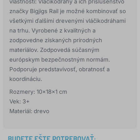
vlastnosti: Vláčikodráhy a ich príslušenstvo
značky Bigjigs Rail je možné kombinovať so
všetkými ďalšími drevenými vláčikodráhami
na trhu. Vyrobené z kvalitných a
zodpovedne získaných prírodných
materiálov. Zodpovedá súčasným
európskym bezpečnostným normám.
Podporuje predstavivosť, obratnosť a
koordináciu.
Rozmery: 10x18x1 cm
Vek: 3+
Materiál: drevo
BUDETE EŠTE POTREBOVAŤ: