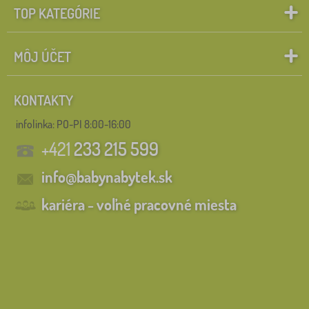
TOP KATEGÓRIE
MÔJ ÚČET
KONTAKTY
infolinka:
PO-PI 8:00-16:00
+421
233 215 599
info@babynabytek.sk
kariéra - voľné pracovné miesta