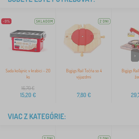
-9%
SKLADOM
2 DNI
>
Sada koľajníc v krabici - 20
Bigjigs Rail Točňa so 4
Bigjigs Rai
ks
výjazdmi
že
16,70
€
15,20
€
7,80
€
29,
VIAC Z KATEGÓRIE:
2 DNI
2 DNI