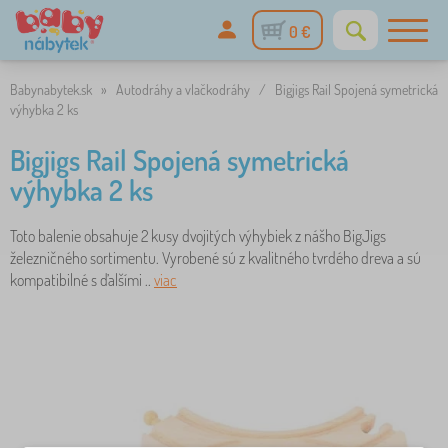
0 €
Babynabytek.sk
»
Autodráhy a vlačkodráhy
/
Bigjigs Rail Spojená symetrická
výhybka 2 ks
Bigjigs Rail Spojená symetrická
výhybka 2 ks
Toto balenie obsahuje 2 kusy dvojitých výhybiek z nášho BigJigs
železničného sortimentu. Vyrobené sú z kvalitného tvrdého dreva a sú
kompatibilné s ďalšími ..
viac