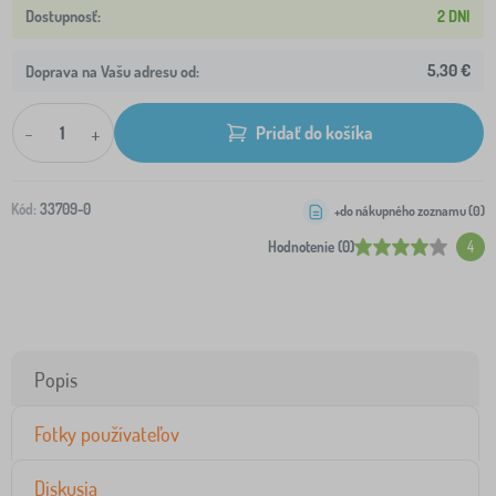
2 DNI
5,30 €
Doprava na Vašu adresu od:
-
+
Pridať do košíka
Kód:
33709-0
+do nákupného zoznamu (
0
)
Hodnotenie (0)
4
Popis
Fotky používateľov
Diskusia