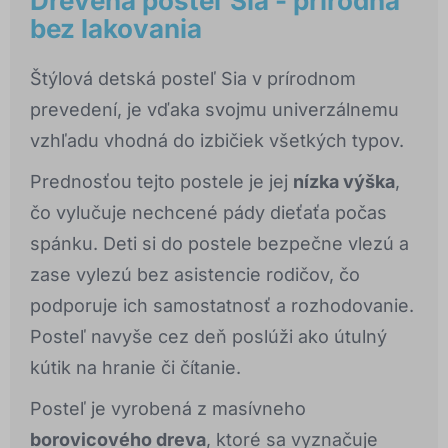
Drevená posteľ Sia - prírodná
bez lakovania
Štýlová detská posteľ Sia v prírodnom
prevedení, je vďaka svojmu univerzálnemu
vzhľadu vhodná do izbičiek všetkých typov.
Prednosťou tejto postele je jej
nízka výška
,
čo vylučuje nechcené pády dieťaťa počas
spánku. Deti si do postele bezpečne vlezú a
zase vylezú bez asistencie rodičov, čo
podporuje ich samostatnosť a rozhodovanie.
Posteľ navyše cez deň poslúži ako útulný
kútik na hranie či čítanie.
Posteľ je vyrobená z masívneho
borovicového dreva
, ktoré sa vyznačuje