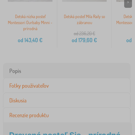
>
Detská nízka posteľ
Detská posteľ Mila Raily so
Detská 
Montessori Ourbaby Minni -
zábranou
Montessori
prírodná
od 236,20
€
od
143,40
€
od
179,60
€
od
1
Popis
Fotky používateľov
Diskusia
Recenzie produktu