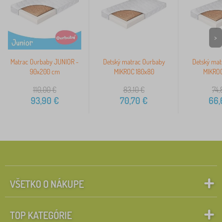
>
Matrac Ourbaby JUNIOR -
Detský matrac Ourbaby
Detský mat
90x200 cm
MIKROC 180x80
MIKROC
110,00
€
83,10
€
74,
93,90
€
70,70
€
66,
VŠETKO O NÁKUPE
TOP KATEGÓRIE