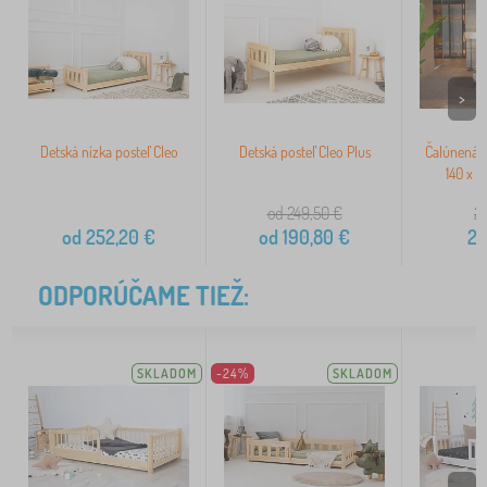
>
Detská nízka posteľ Cleo
Detská posteľ Cleo Plus
Čalúnená p
140 x 2
od 249,50
€
28
od
252,20
€
od
190,80
€
20
ODPORÚČAME TIEŽ:
SKLADOM
-24%
SKLADOM