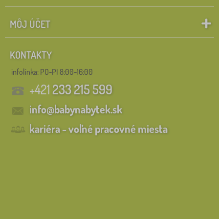
MÔJ ÚČET
KONTAKTY
infolinka:
PO-PI 8:00-16:00
+421
233 215 599
info@babynabytek.sk
kariéra - voľné pracovné miesta