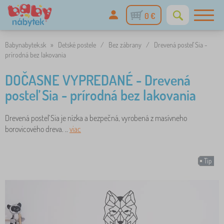
0 €
Babynabytek.sk
»
Detské postele
/
Bez zábrany
/
Drevená posteľ Sia -
prírodná bez lakovania
DOČASNE VYPREDANÉ - Drevená
posteľ Sia - prírodná bez lakovania
Drevená posteľ Sia je nízka a bezpečná, vyrobená z masívneho
borovicového dreva. ..
viac
Tip