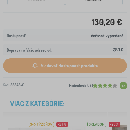
130,20 €
dočasné vypredané
7,80 €
Doprava na Vašu adresu od:
Sledovať dostupnosť produktu
Kód:
33345-0
Hodnotenie (15)
4.2
VIAC Z KATEGÓRIE:
3-5 TÝŽDŇOV
-24%
SKLADOM
-28%