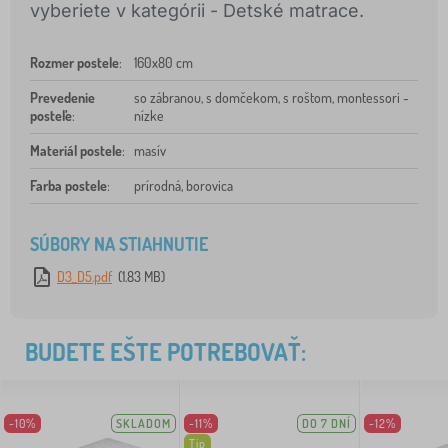
vyberiete v kategórii - Detské matrace.
Rozmer postele
:
160x80 cm
Prevedenie
so zábranou, s domčekom, s roštom, montessori -
posteľe
:
nízke
Materiál postele
:
masív
Farba postele
:
prírodná, borovica
SÚBORY NA STIAHNUTIE
D3_D5.pdf
(1.83 MB)
BUDETE EŠTE POTREBOVAŤ:
-10%
SKLADOM
-11%
DO 7 DNÍ
-12%
Tip