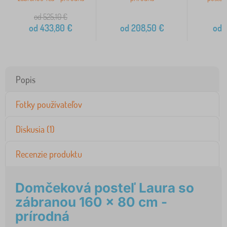
od 525,10
€
od
433,80
€
od
208,50
€
od
2
Popis
Fotky používateľov
Diskusia (1)
Recenzie produktu
Domčeková posteľ Laura so
zábranou 160 x 80 cm -
prírodná