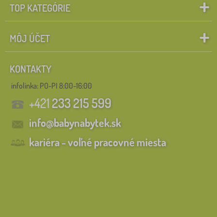
TOP KATEGÓRIE
MÔJ ÚČET
KONTAKTY
infolinka:
PO-PI 8:00-16:00
+421
233 215 599
info@babynabytek.sk
kariéra - voľné pracovné miesta