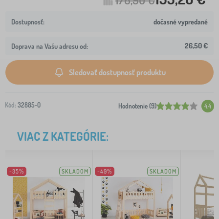
dočasné vypredané
26,50 €
Doprava na Vašu adresu od:
Sledovať dostupnosť produktu
Kód:
32885-0
Hodnotenie (9)
4.4
VIAC Z KATEGÓRIE:
-35%
SKLADOM
-49%
SKLADOM