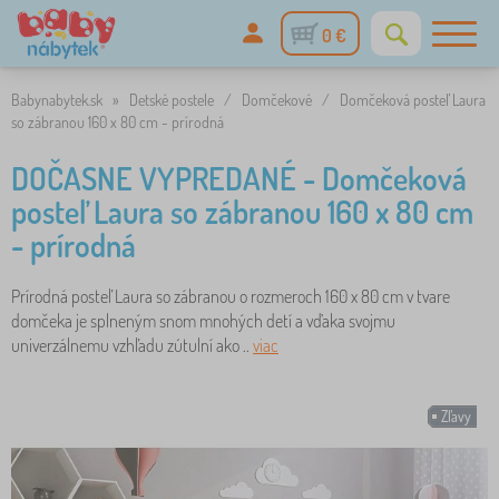
0 €
Babynabytek.sk
»
Detské postele
/
Domčekové
/
Domčeková posteľ Laura
so zábranou 160 x 80 cm - prírodná
DOČASNE VYPREDANÉ - Domčeková
posteľ Laura so zábranou 160 x 80 cm
- prírodná
Prírodná posteľ Laura so zábranou o rozmeroch 160 x 80 cm v tvare
domčeka je splneným snom mnohých detí a vďaka svojmu
univerzálnemu vzhľadu zútulní ako ..
viac
Zľavy