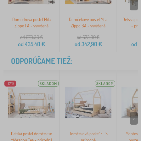
>
Domčeková posteľ Mila
Domčekové posteľ Mila
Detská pos
Zippo PA - vyvýšená
Zippo BA - vyvýšená
- prí
od 673,30
€
od 673,30
€
od
435,40
€
od
342,90
€
od
3
ODPORÚČAME TIEŽ:
-17%
SKLADOM
SKLADOM
>
Detská posteľ domček so
Domčeková posteľ ELIS
Montesso
zábranou Tea - prírodná
prírodná
posteľ 