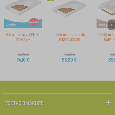
>
Matrac Ourbaby JUNIOR -
Detský matrac Ourbaby
Detský matr
160x80 cm
MIKROC 160x80
BABY 1
82,70
€
74,80
€
74,
74,10
€
66,60
€
65,
VŠETKO O NÁKUPE