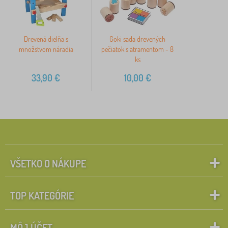
Drevená dielňa s
Goki sada drevených
množstvom náradia
pečiatok s atramentom - 8
ks
33,90
€
10,00
€
VŠETKO O NÁKUPE
TOP KATEGÓRIE
MÔJ ÚČET