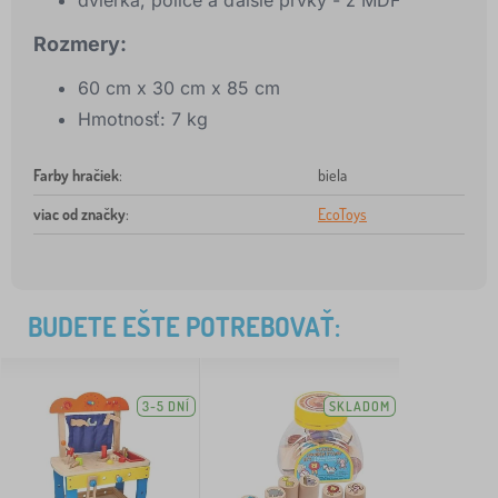
dvierka, police a ďalšie prvky - z MDF
Rozmery:
60 cm x 30 cm x 85 cm
Hmotnosť: 7 kg
Farby hračiek
:
biela
viac od značky
:
EcoToys
BUDETE EŠTE POTREBOVAŤ:
3-5 DNÍ
SKLADOM