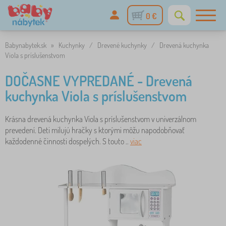
0 €
Babynabytek.sk
»
Kuchynky
/
Drevené kuchynky
/
Drevená kuchynka
Viola s príslušenstvom
DOČASNE VYPREDANÉ - Drevená
kuchynka Viola s príslušenstvom
Krásna drevená kuchynka Viola s príslušenstvom v univerzálnom
prevedení. Deti milujú hračky s ktorými môžu napodobňovať
každodenné činnosti dospelých. S touto ..
viac