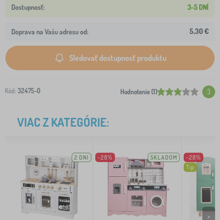
3-5 DNÍ
5,30 €
Doprava na Vašu adresu od:
Sledovať dostupnosť produktu
Kód:
32475-0
Hodnotenie (1)
3
VIAC Z KATEGÓRIE:
2 DNI
-28%
SKLADOM
-28%
Tip
>