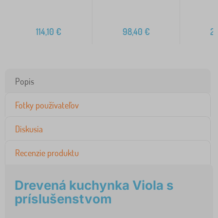
114,10
€
98,40
€
2
Popis
Fotky používateľov
Diskusia
Recenzie produktu
Drevená kuchynka Viola s
príslušenstvom