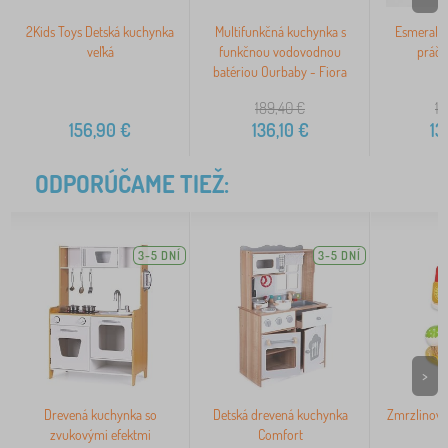
2Kids Toys Detská kuchynka
Multifunkčná kuchynka s
Esmeraldi
veľká
funkčnou vodovodnou
práčk
batériou Ourbaby - Fiora
189,40
€
18
156,90
€
136,10
€
13
ODPORÚČAME TIEŽ:
3-5 DNÍ
3-5 DNÍ
>
Drevená kuchynka so
Detská drevená kuchynka
Zmrzlinový
zvukovými efektmi
Comfort