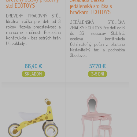
stôl ECOTOYS
jedálenská stolička s
hračkami ECOTOYS
DREVENÝ PRACOVNÝ STÔL
Ideálna hračka pre deti od 3
JEDÁLENSKÁ STOLIČKA
rokov Rozvíja predstavivosť a
ZNAČKY ECOTOYS Pre deti od 6
manuálne zručnosti Bezpečná
do 36 mesiacov Stabilná,
konštrukcia – bez ostrých hrán
oceľová konštrukcia
Učí základy...
Odnímateľný poťah z elastanu
Nastaviteľný tác a podnožka
3bodové...
66,40
€
57,70
€
SKLADOM
3-5 DNÍ