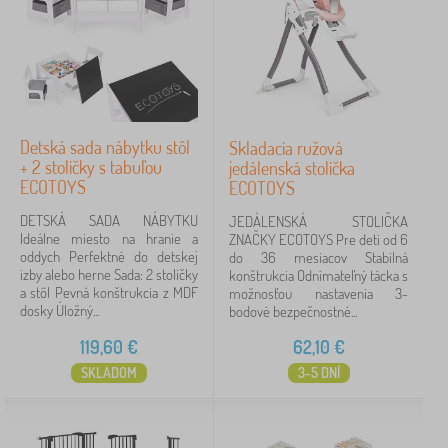
Detská sada nábytku stôl
Skladacia ružová
+ 2 stoličky s tabuľou
jedálenská stolička
ECOTOYS
ECOTOYS
DETSKÁ SADA NÁBYTKU
JEDÁLENSKÁ STOLIČKA
Ideálne miesto na hranie a
ZNAČKY ECOTOYS Pre deti od 6
oddych Perfektné do detskej
do 36 mesiacov Stabilná
izby alebo herne Sada: 2 stoličky
konštrukcia Odnímateľný tácka s
a stôl Pevná konštrukcia z MDF
možnosťou nastavenia 3-
dosky Úložný...
bodové bezpečnostné...
119,60
€
62,10
€
SKLADOM
3-5 DNÍ