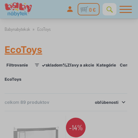
0 €
Babynabytek.sk
»
EcoToys
EcoToys
✓
%
Filtrovanie
skladom
Zľavy a akcie
Kategórie
Cena
D
1
EcoToys
celkom
89
produktov
×
obľúbenosti
FILTROVANIE
Kategórie
-14%