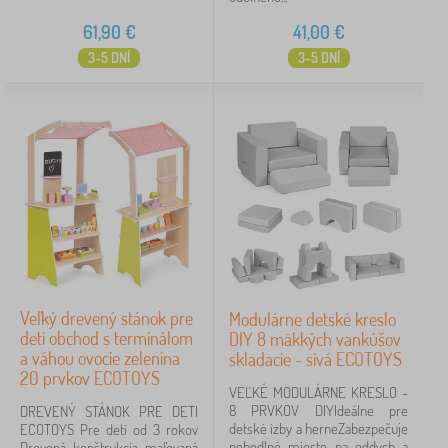
61,90
€
41,00
€
3-5 DNÍ
3-5 DNÍ
Veľký drevený stánok pre
Modulárne detské kreslo
deti obchod s terminálom
DIY 8 mäkkých vankúšov
a váhou ovocie zelenina
skladacie - sivá ECOTOYS
20 prvkov ECOTOYS
VEĽKÉ MODULÁRNE KRESLO -
8 PRVKOV DIYIdeálne pre
DREVENÝ STÁNOK PRE DETI
detské izby a herneZabezpečuje
ECOTOYS Pre deti od 3 rokov
pohodlné miesto na oddych a
Drevená konštrukcia maľovaná