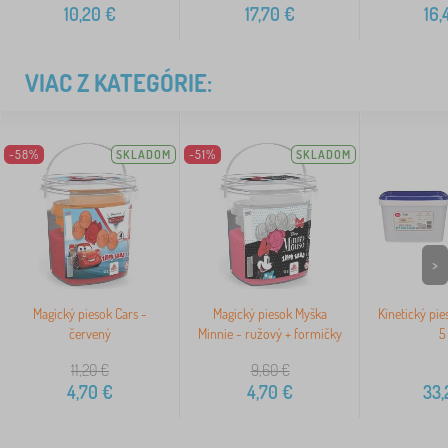
10,20
€
17,70
€
16,
VIAC Z KATEGÓRIE:
-58%
SKLADOM
-51%
SKLADOM
>
Magický piesok Cars -
Magický piesok Myška
Kinetický pi
červený
Minnie - ružový + formičky
5
11,20
€
9,60
€
4,70
€
4,70
€
33,