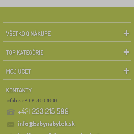
VŠETKO O NÁKUPE
TOP KATEGÓRIE
MÔJ ÚČET
KONTAKTY
infolinka:
PO-PI 8:00-16:00
+421
233 215 599
info@babynabytek.sk