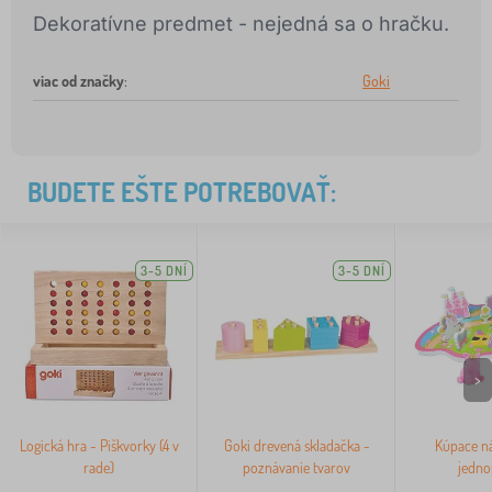
Dekoratívne predmet - nejedná sa o hračku.
viac od značky
:
Goki
BUDETE EŠTE POTREBOVAŤ:
3-5 DNÍ
3-5 DNÍ
>
Logická hra - Piškvorky (4 v
Goki drevená skladačka -
Kúpace ná
rade)
poznávanie tvarov
jedno