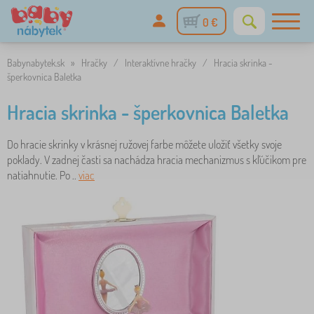
0 €
Babynabytek.sk
»
Hračky
/
Interaktívne hračky
/
Hracia skrinka -
šperkovnica Baletka
Hracia skrinka - šperkovnica Baletka
Do hracie skrinky v krásnej ružovej farbe môžete uložiť všetky svoje
poklady. V zadnej časti sa nachádza hracia mechanizmus s kľúčikom pre
natiahnutie. Po ..
viac