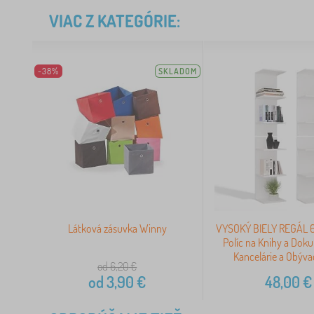
VIAC Z KATEGÓRIE:
-38%
SKLADOM
Látková zásuvka Winny
VYSOKÝ BIELY REGÁL 6
Políc na Knihy a Dok
Kancelárie a Obývac
od 6,20
€
od
3,90
€
48,00
€