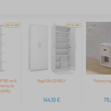
DO 14 DNÍ
DO 14 DNÍ
P 180 cm 6
Regál Oliv 2D BIELY
Policový reg
umenty do
ej Izby
144,10
€
76