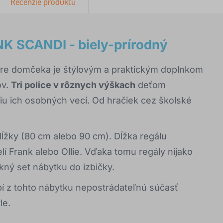
Recenzie produktu
K SCANDI - biely-prírodný
vare domčeka je štýlovým a praktickým doplnkom
ov.
Tri police v rôznych výškach
deťom
iu ich osobných vecí. Od hračiek cez školské
 dĺžky (80 cm alebo 90 cm). Dĺžka regálu
 Frank alebo Ollie. Vďaka tomu regály nijako
kný set nábytku do izbičky.
í z tohto nábytku nepostrádateľnú súčasť
le.