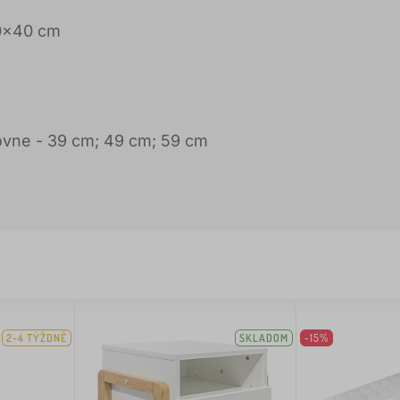
90x40 cm
rovne - 39 cm; 49 cm; 59 cm
2-4 TÝŽDNĚ
SKLADOM
-15%