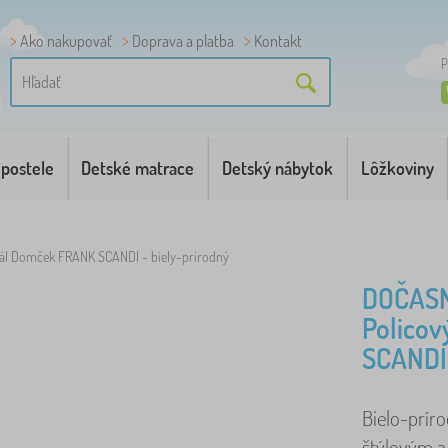
Ako nakupovať
Doprava a platba
Kontakt
P
 postele
Detské matrace
Detský nábytok
Lôžkoviny
gál Domček FRANK SCANDI - biely-prírodný
DOČAS
Polico
SCANDI 
Bielo-prír
štýlovým a