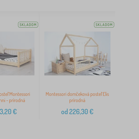
SKLADOM
SKLADOM
osteľ Montessori
Montessori domčeková posteľ Elis
ni - prírodná
prírodná
3,20
€
od
226,30
€