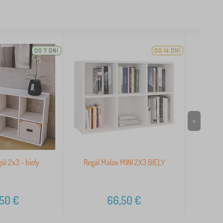
DO 7 DNÍ
DO 14 DNÍ
>
ál 2x3 - biely
Regál Malax MINI 2X3 BIELY
Regá
,50
€
66,50
€