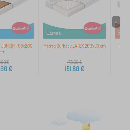
>
y JUNIOR - 90x200
Matrac Ourbaby LATEX 200x90 cm
Pěnov
cm
0,00
€
173,60
€
,90
€
151,80
€