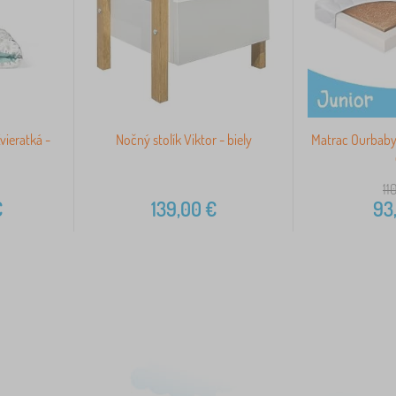
vieratká -
Nočný stolík Viktor - biely
Matrac Ourbab
11
€
139,00
€
93