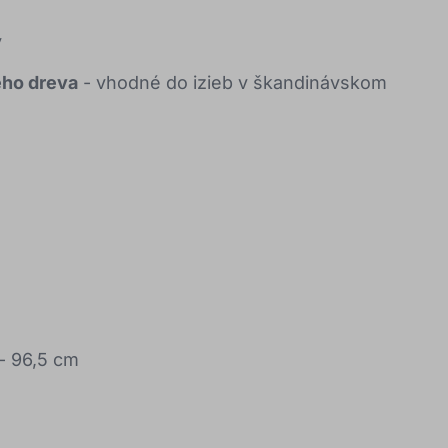
y
ého dreva
- vhodné do izieb v škandinávskom
- 96,5 cm