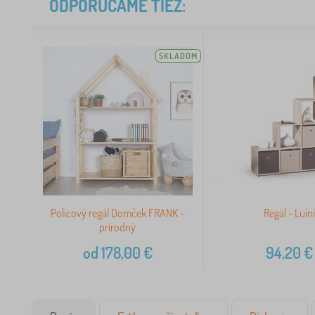
ODPORÚČAME TIEŽ:
SKLADOM
Policový regál Domček FRANK -
Regál - Luin
prírodný
od
178,00
€
94,20
€