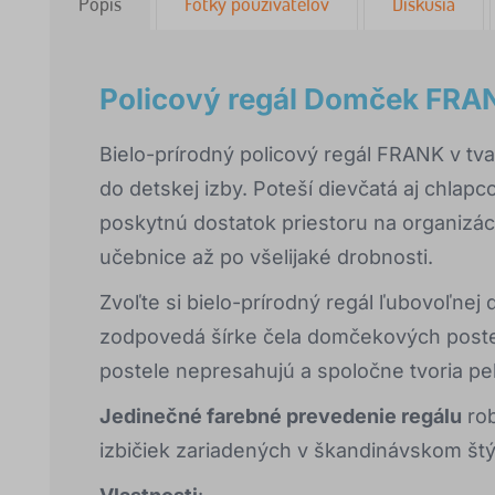
Popis
Fotky používateľov
Diskusia
Policový regál Domček FRAN
Bielo-prírodný policový regál FRANK v t
do detskej izby. Poteší dievčatá aj chlapc
poskytnú dostatok priestoru na organizác
učebnice až po všelijaké drobnosti.
Zvoľte si bielo-prírodný regál ľubovoľnej
zodpovedá šírke čela domčekových postelí
postele nepresahujú a spoločne tvoria pe
Jedinečné farebné prevedenie regálu
rob
izbičiek zariadených v škandinávskom štý