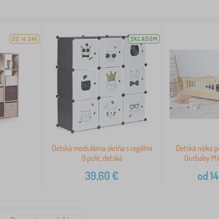
DO 14 DNÍ
SKLADOM
i
Detská modulárna skriňa s regálmi
Detská nízka p
9 políc detská
Ourbaby Min
39,60
€
od
14