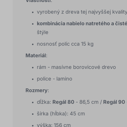
Vlastnosti
:
vyrobený z dreva tej najvyššej kvalit
kombinácia nabielo natretého a čist
štýle
nosnosť políc cca 15 kg
Materiál
:
rám - masívne borovicové drevo
police - lamino
Rozmery
:
dĺžka:
Regál 80
- 86,5 cm /
Regál 90
šírka (hĺbka): 45 cm
výška: 156 cm