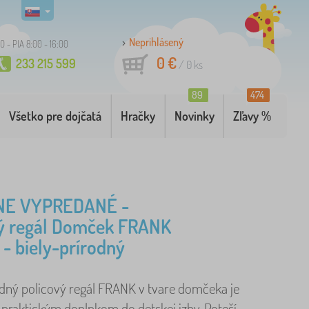
Neprihlásený
O - PIA 8:00 - 16:00
0 €
233 215 599
/
0
ks
89
474
Všetko pre dojčatá
Hračky
Novinky
Zľavy %
NE VYPREDANÉ -
vý regál Domček FRANK
- biely-prírodný
odný policový regál FRANK v tvare domčeka je
 praktickým doplnkom do detskej izby. Poteší