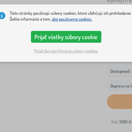
dievčatá aj
Tieto stránky používajú súbory cookies, ktoré uľahčujú ich prehliadanie.
Ďalšie informácie o tom,
ako používame cookies.
varianty
80 - Regál 
Prijať všetky súbory cookie
Prijať iba nevyhnutné súbory cookies
Doprava na V
Kód:
31881-0