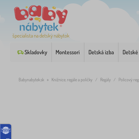
špecialista na detský nábytok
Skladovky
Montessori
Detská izba
Detské
Babynabytek.sk
»
Knižnice, regále a poličky
/
Regály
/
Policový re