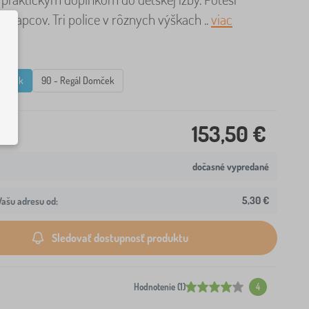
 chlapcov. Tri police v rôznych výškach ..
viac
Domček
90 - Regál Domček
153,50 €
dočasné vypredané
5,30 €
ašu adresu od:
Sledovať dostupnosť produktu
Hodnotenie (1)
4