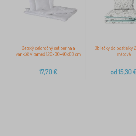
Detský celoročný set perina a
Obliečky do postieľky Z
vankúš Vitamed 120x90+40x60 cm
mätová
17,70
€
od
15,30