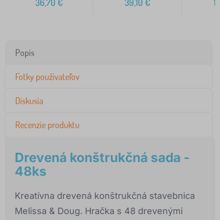
36,70
€
39,10
€
1
Popis
Fotky používateľov
Diskusia
Recenzie produktu
Drevená konštrukčná sada -
48ks
Kreatívna drevená konštrukčná stavebnica
Melissa & Doug. Hračka s 48 drevenými