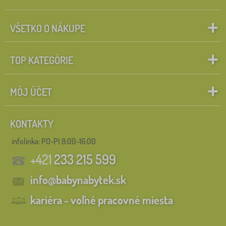
VŠETKO O NÁKUPE
TOP KATEGÓRIE
MÔJ ÚČET
KONTAKTY
infolinka:
PO-PI 8:00-16:00
+421
233 215 599
info@babynabytek.sk
kariéra - voľné pracovné miesta