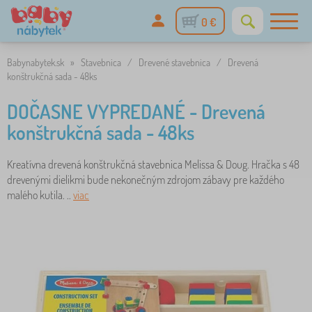
0 €
Babynabytek.sk
»
Stavebnica
/
Drevené stavebnica
/
Drevená
konštrukčná sada - 48ks
DOČASNE VYPREDANÉ - Drevená
konštrukčná sada - 48ks
Kreatívna drevená konštrukčná stavebnica Melissa & Doug. Hračka s 48
drevenými dielikmi bude nekonečným zdrojom zábavy pre každého
malého kutila. ..
viac