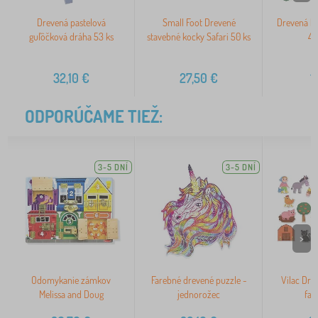
Drevená pastelová
Small Foot Drevené
Drevená k
guľôčková dráha 53 ks
stavebné kocky Safari 50 ks
40
32,10
€
27,50
€
1
ODPORÚČAME TIEŽ:
3-5 DNÍ
3-5 DNÍ
>
Odomykanie zámkov
Farebné drevené puzzle -
Vilac Dr
Melissa and Doug
jednorožec
far