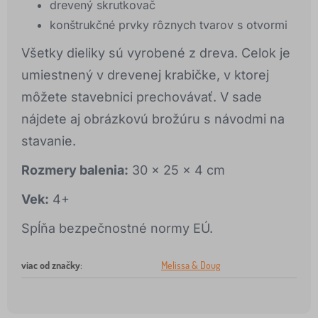
drevený skrutkovač
konštrukčné prvky rôznych tvarov s otvormi
Všetky dieliky sú vyrobené z dreva. Celok je
umiestnený v drevenej krabičke, v ktorej
môžete stavebnici prechovávať. V sade
nájdete aj obrázkovú brožúru s návodmi na
stavanie.
Rozmery balenia:
30 x 25 x 4 cm
Vek:
4+
Spĺňa bezpečnostné normy EÚ.
viac od značky
:
Melissa & Doug