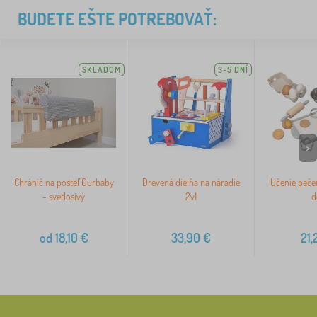
BUDETE EŠTE POTREBOVAŤ:
SKLADOM
3-5 DNÍ
>
Chránič na posteľ Ourbaby
Drevená dielňa na náradie
Učenie pečen
- svetlosivý
2v1
d
od
18,10
€
33,90
€
21,