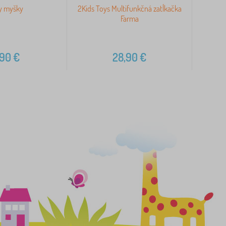
y myšky
2Kids Toys Multifunkčná zatĺkačka
Viga
Farma
,90
€
28,90
€