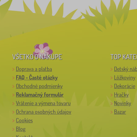
VŠETKO O NÁKUPE
TOP KATE
Doprava a platba
Detský ná
FAQ - Časté otázky
Lôžkoviny
Obchodné podmienky
Dekorácie
Reklamačný formulár
Hračky
Vrátenie a výmena tovaru
Novinky
Ochrana osobných údajov
Bazar
Cookies
Blog