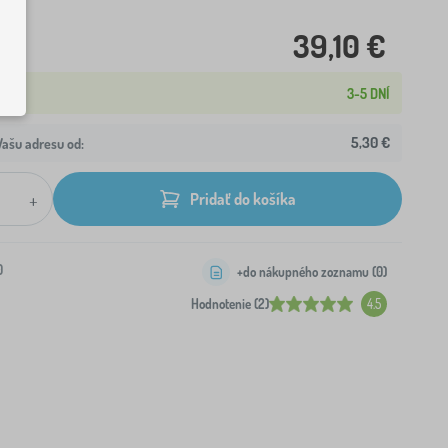
39,10 €
3-5 DNÍ
5,30 €
ašu adresu od:
+
Pridať do košíka
0
+do nákupného zoznamu (
0
)
Hodnotenie (2)
4.5