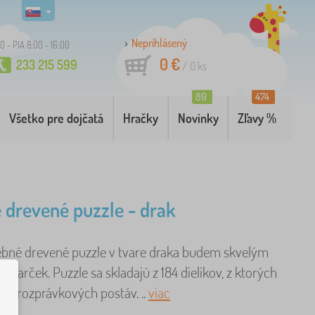
Neprihlásený
O - PIA 8:00 - 16:00
0 €
233 215 599
/
0
ks
89
474
Všetko pre dojčatá
Hračky
Novinky
Zľavy %
 drevené puzzle - drak
ebné drevené puzzle v tvare draka budem skvelým
darček. Puzzle sa skladajú z 184 dielikov, z ktorých
vare rozprávkových postáv. ..
viac