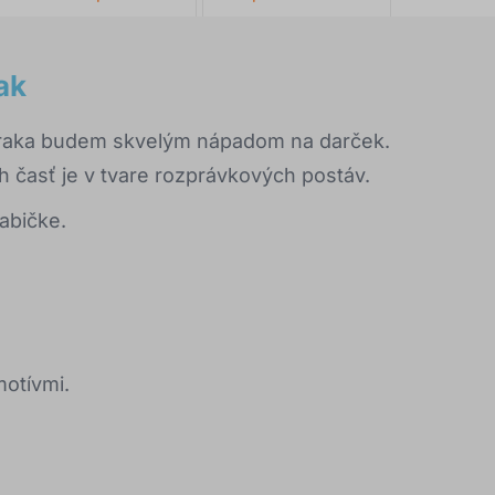
ak
draka budem skvelým nápadom na darček.
ch časť je v tvare rozprávkových postáv.
rabičke.
motívmi.