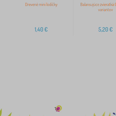
Drevené mini lodičky
Balansujúce zvieratká G
variantov
1,40
€
5,20
€