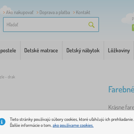
Ako nakupovať
Doprava a platba
Kontakt
P
 postele
Detské matrace
Detský nábytok
Lôžkoviny
le - drak
Farebné
Krásne far
nápadom na 
Tieto stránky používajú súbory cookies, ktoré uľahčujú ich prehliadanie.
časť je v t
Ďalšie informácie o tom,
ako používame cookies.