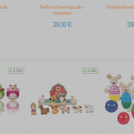
zzle -
Farebné drevené puzzle -
Farebné dreven
chameleón
39,10
€
39
3-5 DNÍ
3-5 DNÍ