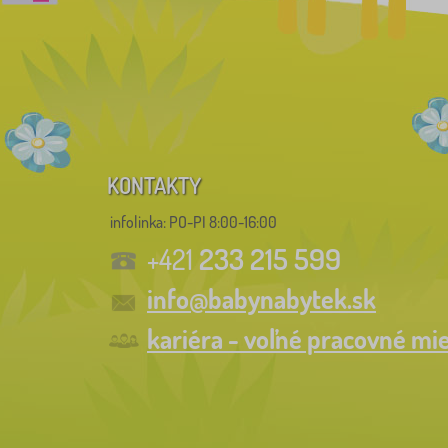
KONTAKTY
infolinka:
PO-PI 8:00-16:00
233 215 599
+421
info@babynabytek.sk
kariéra - voľné pracovné mi