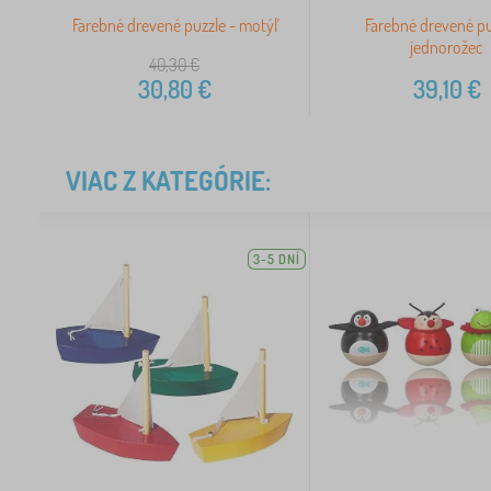
Farebné drevené puzzle - motýľ
Farebné drevené pu
jednorožec
40,30
€
30,80
€
39,10
€
VIAC Z KATEGÓRIE:
3-5 DNÍ