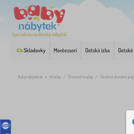
špecialista na detský nábytok
Skladovky
Montessori
Detská izba
Detské
Babynabytek.sk
»
Hračky
/
Drevené hračky
/
Farebné drevené puzz