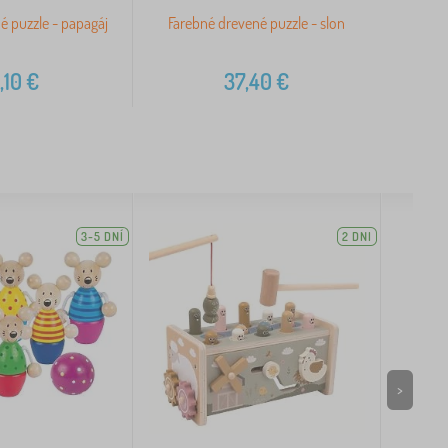
é puzzle - papagáj
Farebné drevené puzzle - slon
,10
€
37,40
€
3-5 DNÍ
2 DNI
>