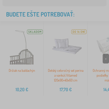
BUDETE EŠTE POTREBOVAŤ:
SKLADOM
DO 14 DNÍ
>
Držiak na baldachýn
Detský celoročný set perina
Ochranný ma
a vankúš Vitamed
postieľky 
120x90+40x60 cm
mä
10,20
€
17,70
€
14,