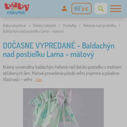
0 €
Babynabytek.sk
»
Detský nábytok
/
Postieľky
/
Nebesia nad postieľku
/
Baldachýn nad postieľku Lama - mätový
DOČASNE VYPREDANÉ - Baldachýn
nad postieľku Lama - mätový
Krásny univerzálny baldachýn/nebesá nad detskú postieľku s motívom
obľúbených lám. Mätové prevedenie pôsobí veľmi príjemne a pôvabne.
Vlastnosti: - veľmi ..
viac