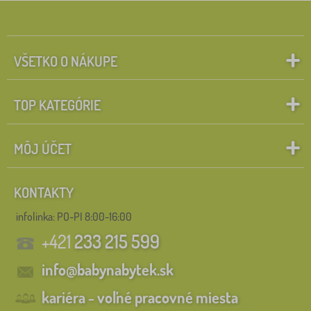
VŠETKO O NÁKUPE
TOP KATEGÓRIE
MÔJ ÚČET
KONTAKTY
infolinka:
PO-PI 8:00-16:00
+421
233 215 599
info@babynabytek.sk
kariéra - voľné pracovné miesta