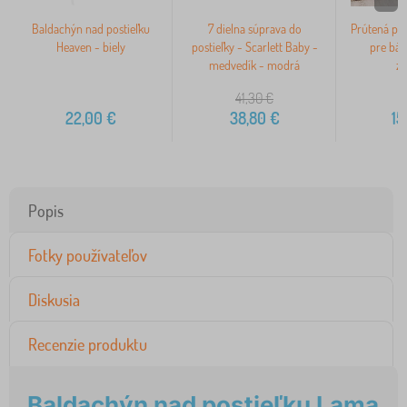
Baldachýn nad postieľku
7 dielna súprava do
Prútená pos
Heaven - biely
postieľky - Scarlett Baby -
pre báb
medvedík - modrá
zv
41,30
€
22,00
€
38,80
€
15
Popis
Fotky používateľov
Diskusia
Recenzie produktu
Baldachýn nad postieľku Lama