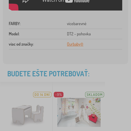
FARBY
:
vícebarevné
Model
:
DT2 - pohovka
viac od značky
:
Ourbaby®
BUDETE EŠTE POTREBOVAŤ:
DO 14 DNÍ
-9%
SKLADOM