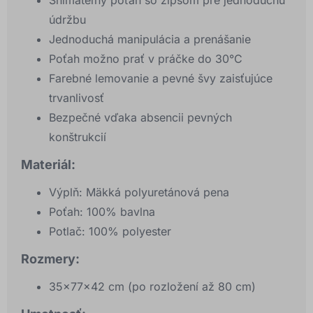
Snímateľný poťah so zipsom pre jednoduchú
údržbu
Jednoduchá manipulácia a prenášanie
Poťah možno prať v práčke do 30°C
Farebné lemovanie a pevné švy zaisťujúce
trvanlivosť
Bezpečné vďaka absencii pevných
konštrukcií
Materiál:
Výplň: Mäkká polyuretánová pena
Poťah: 100% bavlna
Potlač: 100% polyester
Rozmery:
35x77x42 cm (po rozložení až 80 cm)