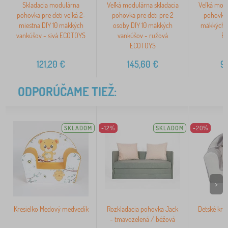
Skladacia modulárna
Veľká modulárna skladacia
Veľká modu
pohovka pre deti veľká 2-
pohovka pre deti pre 2
pohovka 
miestna DIY 10 mäkkých
osoby DIY 10 mäkkých
mäkkých v
vankúšov - sivá ECOTOYS
vankúšov - ružová
E
ECOTOYS
121,20
€
145,60
€
9
ODPORÚČAME TIEŽ:
SKLADOM
-12%
SKLADOM
-20%
>
Kresielko Medový medvedík
Rozkladacia pohovka Jack
Detské kres
- tmavozelená / béžová