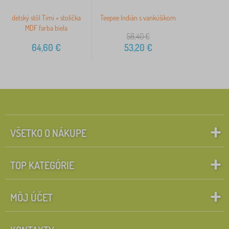
detský stôl Timi + stolička
Teepee Indián s vankúšikom
MDF farba biela
58,40
€
64,60
€
53,20
€
VŠETKO O NÁKUPE
TOP KATEGÓRIE
MÔJ ÚČET