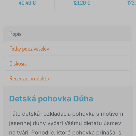
40,40
€
121,20
€
173
Popis
Fotky používateľov
Diskusia
Recenzie produktu
Detská pohovka Dúha
Táto detská rozkladacia pohovka s motívom
jesennej dúhy vyčarí Vášmu dieťaťu úsmev
na tvári. Pohodlie, ktoré pohovka prináša, si