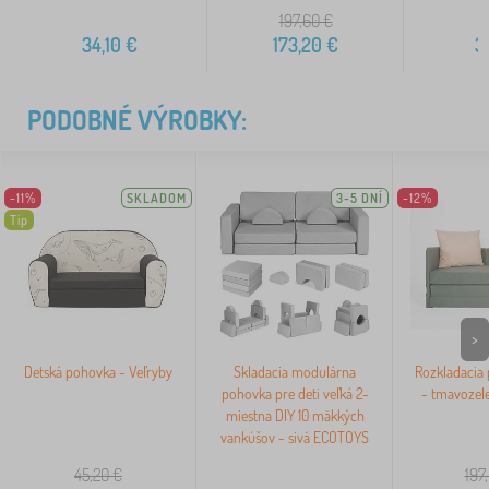
197,60
€
4
34,10
€
173,20
€
3
PODOBNÉ VÝROBKY:
-11%
SKLADOM
3-5 DNÍ
-12%
Tip
>
Detská pohovka - Veľryby
Skladacia modulárna
Rozkladacia
pohovka pre deti veľká 2-
- tmavozel
miestna DIY 10 mäkkých
vankúšov - sivá ECOTOYS
45,20
€
197