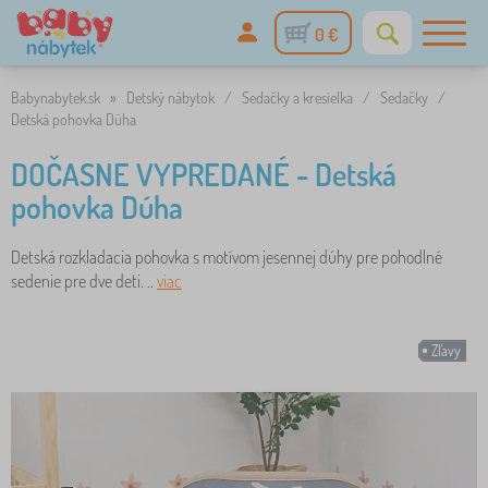
0 €
Babynabytek.sk
»
Detský nábytok
/
Sedačky a kresielka
/
Sedačky
/
Detská pohovka Dúha
DOČASNE VYPREDANÉ - Detská
pohovka Dúha
Detská rozkladacia pohovka s motívom jesennej dúhy pre pohodlné
sedenie pre dve deti. ..
viac
Zľavy