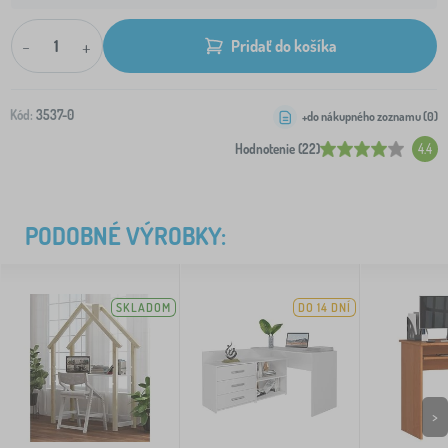
-
+
Pridať do košíka
Kód:
3537-0
+do nákupného zoznamu (
0
)
Hodnotenie (22)
4.4
PODOBNÉ VÝROBKY:
SKLADOM
DO 14 DNÍ
>