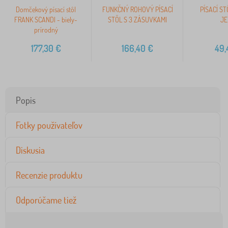
Domčekový písací stôl
FUNKČNÝ ROHOVÝ PÍSACÍ
PÍSACÍ ST
FRANK SCANDI - biely-
STÔL S 3 ZÁSUVKAMI
JE
prírodný
177,30
€
166,40
€
49,
Popis
Fotky používateľov
Diskusia
Recenzie produktu
Odporúčame tiež