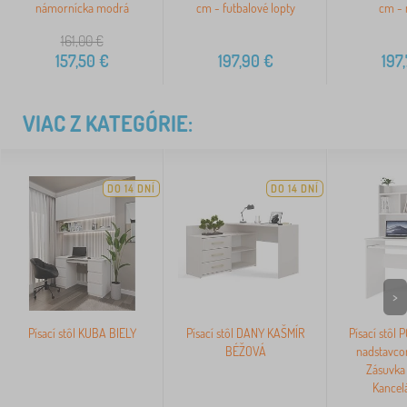
námornícka modrá
cm - futbalové lopty
cm - 
161,00
€
157,50
€
197,90
€
197
VIAC Z KATEGÓRIE:
DO 14 DNÍ
DO 14 DNÍ
>
Písací stôl KUBA BIELY
Písací stôl DANY KAŠMÍR
Písací stôl 
BÉŽOVÁ
nadstavco
Zásuvka 
Kancelá