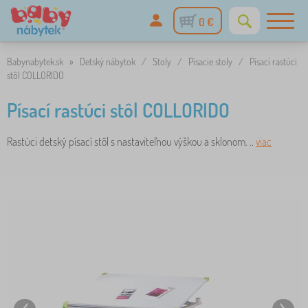
0 €
Babynabytek.sk
»
Detský nábytok
/
Stoly
/
Písacie stoly
/
Písací rastúci
stôl COLLORIDO
Písací rastúci stôl COLLORIDO
Rastúci detský písací stôl s nastaviteľnou výškou a sklonom. ..
viac