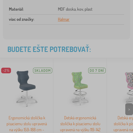
Materiál
:
MDF doska, kov, plast
viac od značky
:
Halmar
BUDETE EŠTE POTREBOVAŤ:
-2%
SKLADOM
DO 7 DNÍ
>
Ergonomická stolička k
Detská ergonomická
Detská e
písaciemu stolu upravená
stolička k písaciemu stolu
stolička k p
na výšku 159-188 cm -
upravená na výšku 119-142
upravená na 