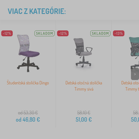
VIAC Z KATEGÓRIE:
-12%
SKLADOM
-12%
SKLADOM
-13%
>
Študentská stolička Dingo
Detská otočná stolička
Detská oto
Timmy sivá
Timmy t
od 53,30
€
58,10
€
58,
od
46,80
€
51,00
€
50,