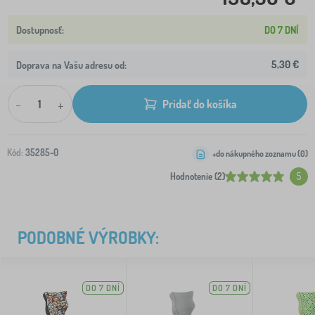
DO 7 DNÍ
5,30 €
Doprava na Vašu adresu od:
-
+
Pridať do košíka
Kód:
35285-0
+do nákupného zoznamu (
0
)
Hodnotenie (2)
5
PODOBNÉ VÝROBKY:
DO 7 DNÍ
DO 7 DNÍ