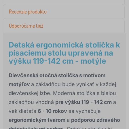
Recenzie produktu
Odporúčame tiež
Detská ergonomická stolička k
písaciemu stolu upravená na
výšku 119-142 cm - motýle
Dievčenská otočná stolička s motívom
motýľov
a základňou bude vynikať v každej
dievčenskej izbe. Moderná stolička s bielou
základňou vhodná
pre výšku 119 - 142 cm
a
vek dieťaťa
6 - 10 rokov
sa vyznačuje
ergonomickým tvarom
a
podporou zdravého
držania tela pri sedení.
Opierka stoličky je