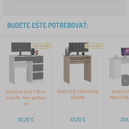
BUDETE EŠTE POTREBOVAŤ:
DO 14 DNÍ
DO 14 DNÍ
>
Počítačový stôl A-7 90 cm
PÍSACÍ STÔL STAR PK DUB
ROHOVÝ ST
pravý PK - biely-grafitovo
SONOMA
PRAVOSTRAN
sivý
112,20
€
47,20
€
204