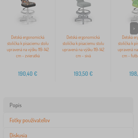
>
Detská ergonomická
Detská ergonomická
Detská e
stolička k písaciemu stolu
stolička k písaciemu stolu
stolička k p
upravená na výšku 119-142
upravená na výšku 119-142
upravená na 
cm - zvieratká
cm - sivá
cm - futb
190,40
€
193,50
€
198
Popis
Fotky používateľov
Diskusia