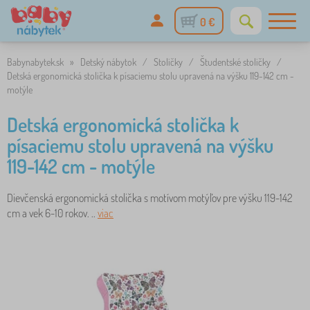
0 €
Babynabytek.sk
»
Detský nábytok
/
Stoličky
/
Študentské stoličky
/
Detská ergonomická stolička k písaciemu stolu upravená na výšku 119-142 cm -
motýle
Detská ergonomická stolička k
písaciemu stolu upravená na výšku
119-142 cm - motýle
Dievčenská ergonomická stolička s motívom motýľov pre výšku 119-142
cm a vek 6-10 rokov. ..
viac