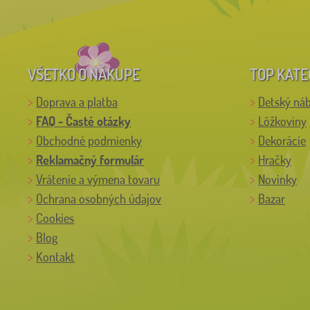
VŠETKO O NÁKUPE
TOP KATE
Doprava a platba
Detský ná
FAQ - Časté otázky
Lôžkoviny
Obchodné podmienky
Dekorácie
Reklamačný formulár
Hračky
Vrátenie a výmena tovaru
Novinky
Ochrana osobných údajov
Bazar
Cookies
Blog
Kontakt