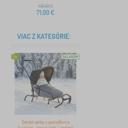
108,80
€
71,00
€
VIAC Z KATEGÓRIE:
Tip
SKLADOM
Detské sánky s operadlom a
fusakom - tmavo šedá / melanž