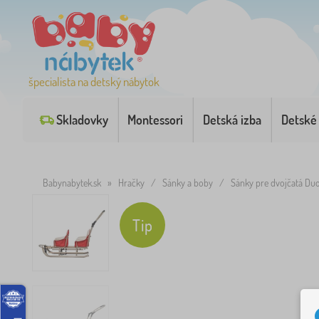
špecialista na detský nábytok
Skladovky
Montessori
Detská izba
Detské
Babynabytek.sk
»
Hračky
/
Sánky a boby
/
Sánky pre dvojčatá Duo
Tip