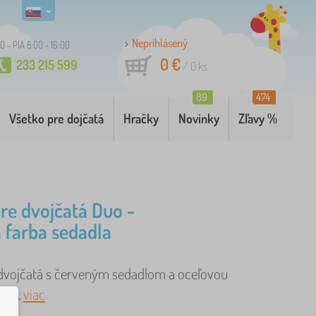
Neprihlásený
O - PIA 8:00 - 16:00
0 €
233 215 599
/
0
ks
89
474
Všetko pre dojčatá
Hračky
Novinky
Zľavy %
re dvojčatá Duo -
 farba sedadla
dvojčatá s červeným sedadlom a oceľovou
u. ..
viac