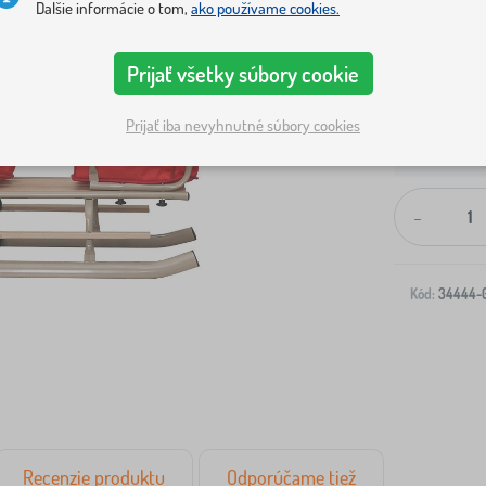
Ďalšie informácie o tom,
ako používame cookies.
Prijať všetky súbory cookie
Prijať iba nevyhnutné súbory cookies
Doprava na V
-
Kód:
34444-
Recenzie produktu
Odporúčame tiež