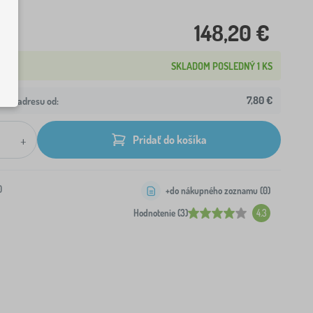
148,20 €
SKLADOM POSLEDNÝ 1 KS
7,80 €
ašu adresu od:
+
Pridať do košíka
0
+do nákupného zoznamu (
0
)
Hodnotenie (3)
4.3