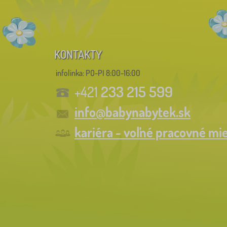
KONTAKTY
infolinka:
PO-PI 8:00-16:00
233 215 599
+421
info@babynabytek.sk
kariéra - voľné pracovné mi