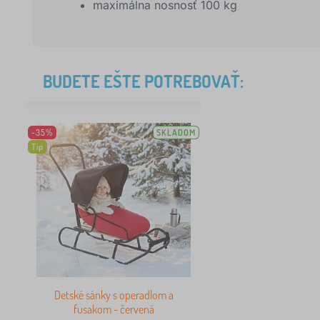
maximálna nosnosť 100 kg
BUDETE EŠTE POTREBOVAŤ:
-35%
SKLADOM
Tip
Detské sánky s operadlom a
fusakom - červená