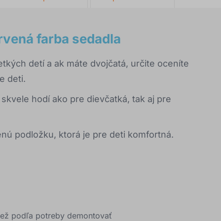
rvená farba sedadla
tkých detí a ak máte dvojčatá, určite oceníte
e deti.
kvele hodí ako pre dievčatká, tak aj pre
nú podložku, ktorá je pre deti komfortná.
iež podľa potreby demontovať