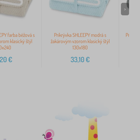
>
EPY farba béžová s
Prikrývka SHLEEPY modrá s
Prikrýv
rom klasický štýl
žakárovým vzorom klasický štýl
žaká
0x240
130x180
,20
€
33,10
€