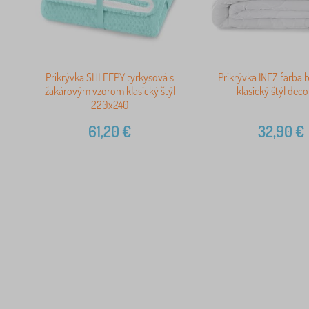
Prikrývka SHLEEPY tyrkysová s
Prikrývka INEZ farba b
žakárovým vzorom klasický štýl
klasický štýl dec
220x240
61,20
€
32,90
€