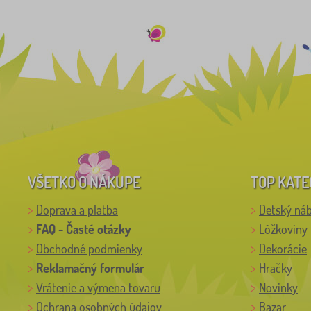
VŠETKO O NÁKUPE
TOP KATE
Doprava a platba
Detský ná
FAQ - Časté otázky
Lôžkoviny
Obchodné podmienky
Dekorácie
Reklamačný formulár
Hračky
Vrátenie a výmena tovaru
Novinky
Ochrana osobných údajov
Bazar