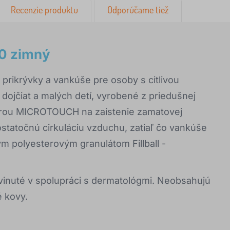
Recenzie produktu
Odporúčame tiež
0 zimný
 prikrývky a vankúše pre osoby s citlivou
dojčiat a malých detí, vyrobené z priedušnej
túrou MICROTOUCH na zaistenie zamatovej
ostatočnú cirkuláciu vzduchu, zatiaľ čo vankúše
m polyesterovým granulátom Fillball -
.
vinuté v spolupráci s dermatológmi. Neobsahujú
é kovy.