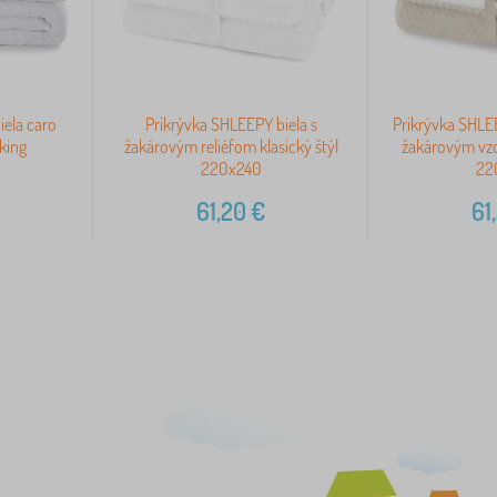
iela caro
Prikrývka SHLEEPY biela s
Prikrývka SHLE
oking
žakárovým reliéfom klasický štýl
žakárovým vzo
220x240
22
61,20
€
61