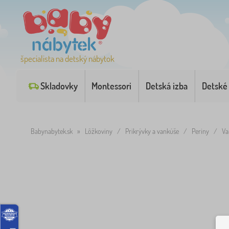
špecialista na detský nábytok
Skladovky
Montessori
Detská izba
Detské
Babynabytek.sk
»
Lôžkoviny
/
Prikrývky a vankúše
/
Periny
/
Va