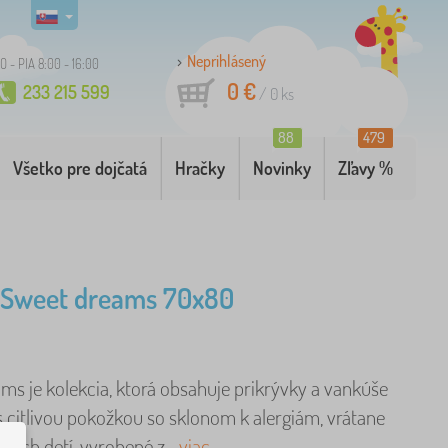
Neprihlásený
O - PIA 8:00 - 16:00
0 €
233 215 599
/
0
ks
88
479
Všetko pre dojčatá
Hračky
Novinky
Zľavy %
 Sweet dreams 70x80
ms je kolekcia, ktorá obsahuje prikrývky a vankúše
s citlivou pokožkou so sklonom k alergiám, vrátane
alých detí, vyrobené z ..
viac