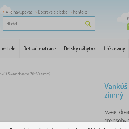
Ako nakupovať
Doprava a platba
Kontakt
P
 postele
Detské matrace
Detský nábytok
Lôžkoviny
nkúš Sweet dreams 70x80 zimný
Vankúš
zimný
Sweet drea
pre osoby 
dojčiat a m