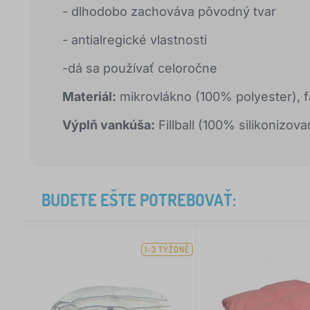
- dlhodobo zachováva pôvodný tvar
- antialregické vlastnosti
-dá sa používať celoročne
Materiál:
mikrovlákno (100% polyester), f
Výplň vankúša:
Fillball (100% silikonizov
BUDETE EŠTE POTREBOVAŤ:
1-3 TÝŽDNĚ