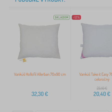
SKLADOM
-12%
Vankúš Hollofil Allerban 70x90 cm
Vankúš Take it Easy 
celoročný
23,10
€
32,30
€
20,40
€