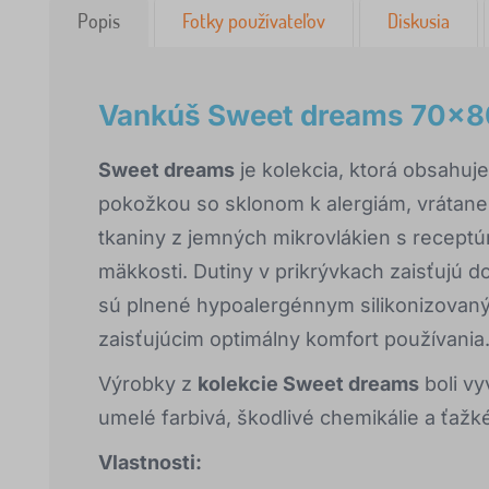
Popis
Fotky používateľov
Diskusia
Vankúš Sweet dreams 70x8
Sweet dreams
je kolekcia, ktorá obsahuje
pokožkou so sklonom k alergiám, vrátane 
tkaniny z jemných mikrovlákien s recep
mäkkosti. Dutiny v prikrývkach zaisťujú d
sú plnené hypoalergénnym silikonizovaný
zaisťujúcim optimálny komfort používania
Výrobky z
kolekcie Sweet dreams
boli vy
umelé farbivá, škodlivé chemikálie a ťažk
Vlastnosti: