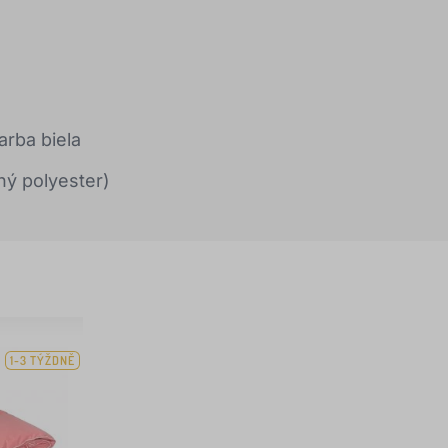
arba biela
aný polyester)
1-3 TÝŽDNĚ