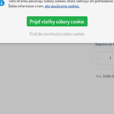
Tieto stránky používajú súbory cookies, ktoré uľahčujú ich prehliadanie.
Ďalšie informácie o tom,
ako používame cookies.
Prijať všetky súbory cookie
Prijať iba nevyhnutné súbory cookies
Doprava na V
-
Kód:
34186-0