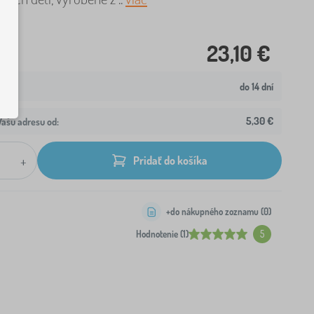
23,10 €
do 14 dní
5,30 €
ašu adresu od:
+
Pridať do košíka
+do nákupného zoznamu (
0
)
Hodnotenie (1)
5