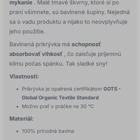
mykanie
. Malé tmavé škvrny, ktoré si po
praní všimnete, sú bavlnené šupiny. Nejedná
sa o vadu produktu a nijako to neovplyvňuje
jeho použitie.
Bavlnená prikrývka má
schopnosť
absorbovať vlhkosť
, čo zaisťuje príjemnú
klímu počas spánku. Tak sladké sny!
Vlastnosti:
Prikrývka je opatrená certifikátom
GOTS -
Global Organic Textile Standard
Možno prať v práčke na 30 °C
Materiál:
100% prírodná bavlna