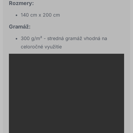
Rozmery:
140 cm x 200 cm
Gramáž:
300 g/m² - stredná gramáž vhodná na
celoročné využitie