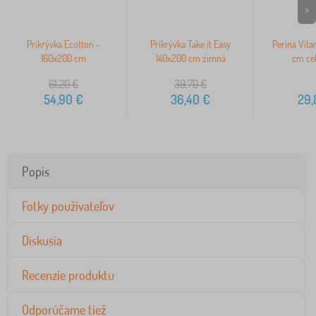
>
Prikrývka Ecotton -
Prikrývka Take it Easy
Perina Vit
160x200 cm
140x200 cm zimná
cm ce
61,20
€
39,70
€
54,90
€
36,40
€
29,
Popis
Fotky používateľov
Diskusia
Recenzie produktu
Odporúčame tiež