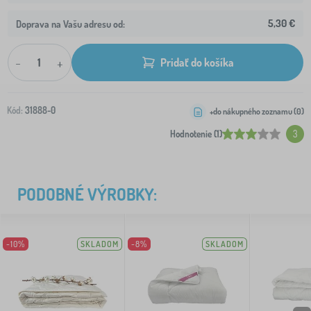
5,30 €
Doprava na Vašu adresu od:
-
+
Pridať do košíka
Kód:
31888-0
+do nákupného zoznamu (
0
)
Hodnotenie (1)
3
PODOBNÉ VÝROBKY:
-10%
SKLADOM
-8%
SKLADOM