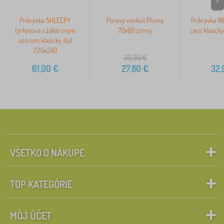
>
Prikrývka SHLEEPY
Perový vankúš Pluma
Prikrývka IN
tyrkysová s žakárovým
70x80 zimný
caro klasický
vzorom klasický štýl
220x240
30,30
€
61,00
€
27,80
€
32,
VŠETKO O NÁKUPE
TOP KATEGÓRIE
MÔJ ÚČET