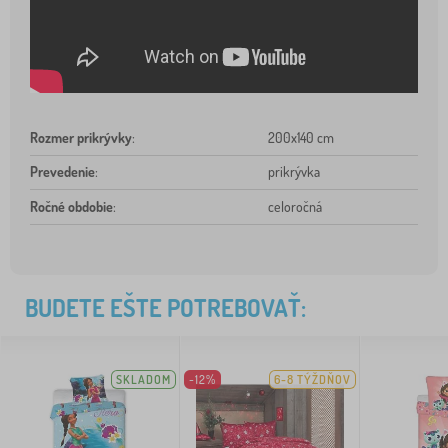
Rozmer prikrývky
:
200x140 cm
Prevedenie
:
prikrývka
Ročné obdobie
:
celoročná
BUDETE EŠTE POTREBOVAŤ:
SKLADOM
-12%
6-8 TÝŽDŇOV