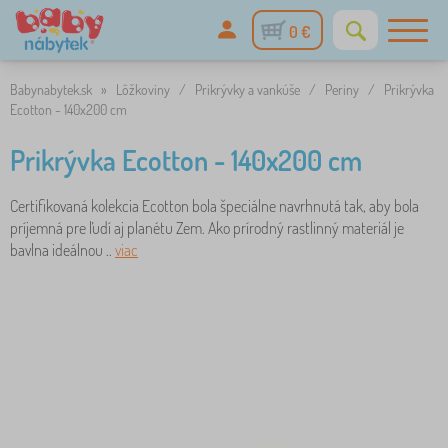
0 €
Babynabytek.sk
»
Lôžkoviny
/
Prikrývky a vankúše
/
Periny
/
Prikrývka
Ecotton - 140x200 cm
Prikrývka Ecotton - 140x200 cm
Certifikovaná kolekcia Ecotton bola špeciálne navrhnutá tak, aby bola
príjemná pre ľudí aj planétu Zem. Ako prírodný rastlinný materiál je
bavlna ideálnou ..
viac