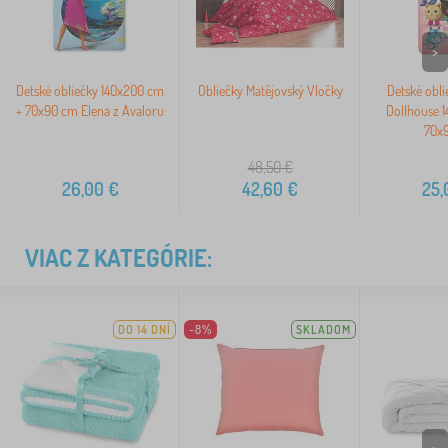
>
Detské obliečky 140x200 cm
Obliečky Matějovský Vločky
Detské obli
+ 70x90 cm Elena z Avaloru
Dollhouse 
70x
48,50
€
26,00
€
42,60
€
25,
VIAC Z KATEGÓRIE:
DO 14 DNÍ
-8%
SKLADOM