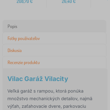
208,70
€
26,40
€
1
Popis
Fotky používateľov
Diskusia
Recenzie produktu
Vilac Garáž Vilacity
Veľká garáž s rampou, ktorá ponúka
množstvo mechanických detailov, najmä
výťah, zaťahovacie dvere, parkovaciu