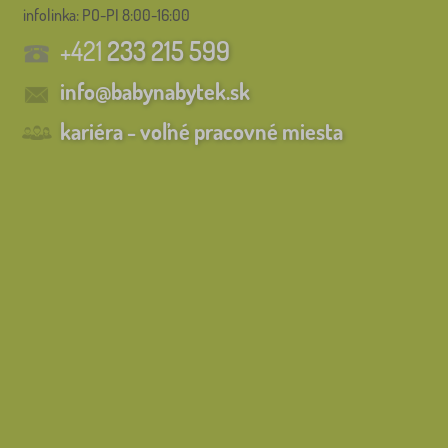
infolinka:
PO-PI 8:00-16:00
+421
233 215 599
info@babynabytek.sk
kariéra - voľné pracovné miesta