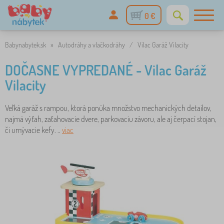
0 €
Babynabytek.sk
»
Autodráhy a vlačkodráhy
/
Vilac Garáž Vilacity
DOČASNE VYPREDANÉ - Vilac Garáž
Vilacity
Veľká garáž s rampou, ktorá ponúka množstvo mechanických detailov,
najmä výťah, zaťahovacie dvere, parkovaciu závoru, ale aj čerpací stojan,
či umývacie kefy. ..
viac