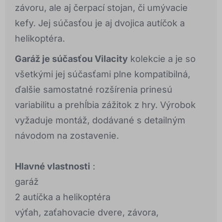
závoru, ale aj čerpací stojan, či umývacie
kefy. Jej súčasťou je aj dvojica autíčok a
helikoptéra.
Garáž je súčasťou Vilacity
kolekcie a je so
všetkými jej súčasťami plne kompatibilná,
ďalšie samostatné rozšírenia prinesú
variabilitu a prehĺbia zážitok z hry. Výrobok
vyžaduje montáž, dodávané s detailným
návodom na zostavenie.
Hlavné vlastnosti
:
garáž
2 autíčka a helikoptéra
výťah, zaťahovacie dvere, závora,