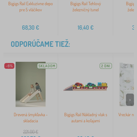
Bigjigs Rail Exkluzívne depo
Bigjigs Rail Tehlový
Bigjigs
pre 5 vláčikov
železničný tunel
želez
68,30
€
16,40
€
3
ODPORÚČAME TIEŽ:
-6%
SKLADOM
2 DNI
>
Drevená šmykľavka -
Bigjigs Rail Nákladný vlak s
Vreckár na 
skladacia
autami a koľajami
-
221,00
€