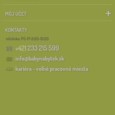
MÔJ ÚČET
KONTAKTY
infolinka:
PO-PI 8:00-16:00
+421
233 215 599
info@babynabytek.sk
kariéra - voľné pracovné miesta