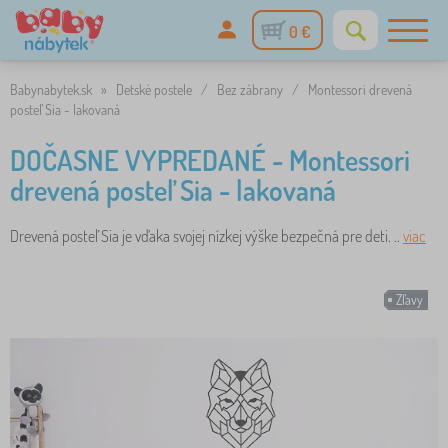
0 €
Babynabytek.sk
»
Detské postele
/
Bez zábrany
/
Montessori drevená
posteľ Sia - lakovaná
DOČASNE VYPREDANÉ - Montessori
drevená posteľ Sia - lakovaná
Drevená posteľ Sia je vďaka svojej nízkej výške bezpečná pre deti. ..
viac
Zľavy