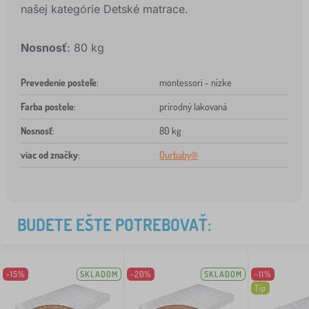
našej kategórie Detské matrace.
Nosnosť
: 80 kg
Prevedenie posteľe
:
montessori - nízke
Farba postele
:
prírodný lakovaná
Nosnosť
:
80 kg
viac od značky
:
Ourbaby®
BUDETE EŠTE POTREBOVAŤ:
-15%
SKLADOM
-20%
SKLADOM
-11%
Tip