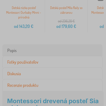
Detská nízka posteľ
Detská posteľ Mila Raily so
Detská 
Montessori Ourbaby Minni -
zábranou
Montessori
prírodná
od 236,20
€
od
143,20
€
od
179,60
€
od
1
Popis
Fotky používateľov
Diskusia
Recenzie produktu
Montessori drevená posteľ Sia