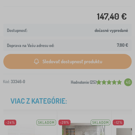
147,40 €
dočasné vypredané
7,80 €
Doprava na Vašu adresu od:
Sledovať dostupnosť produktu
Kód:
33346-0
Hodnotenie (25)
4.6
VIAC Z KATEGÓRIE:
-24%
SKLADOM
-28%
SKLADOM
-12%