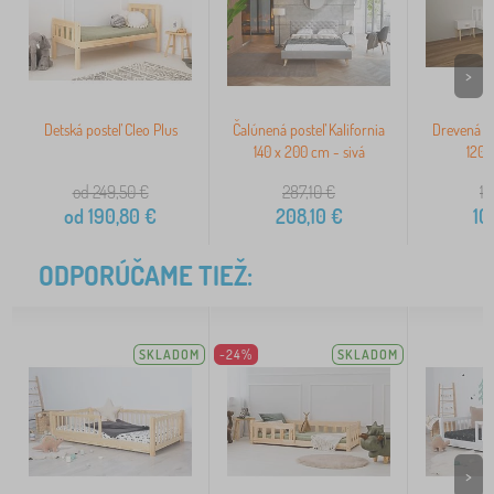
>
Detská posteľ Cleo Plus
Čalúnená posteľ Kalifornia
Drevená p
140 x 200 cm - sivá
120 
od 249,50
€
287,10
€
12
od
190,80
€
208,10
€
10
ODPORÚČAME TIEŽ:
SKLADOM
-24%
SKLADOM
>