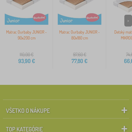
>
Matrac Ourbaby JUNIOR -
Matrac Ourbaby JUNIOR -
Detský mat
90x200 cm
80x180 cm
MIKROC
110,00
€
97,60
€
74,
93,90
€
77,80
€
66,
VŠETKO O NÁKUPE
TOP KATEGÓRIE