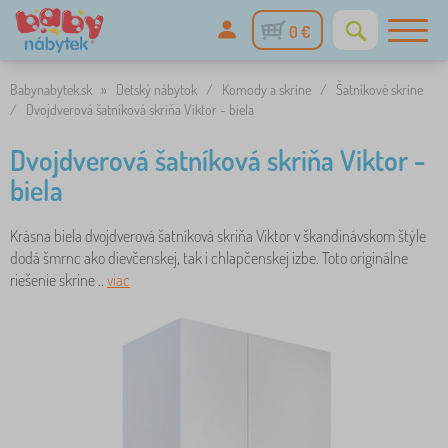
0 €
Babynabytek.sk
»
Detský nábytok
/
Komody a skrine
/
Šatníkové skrine
/
Dvojdverová šatníková skriňa Viktor - biela
Dvojdverová šatníková skriňa Viktor -
biela
Krásna biela dvojdverová šatníková skriňa Viktor v škandinávskom štýle
dodá šmrnc ako dievčenskej, tak i chlapčenskej izbe. Toto originálne
riešenie skrine ..
viac