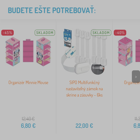
BUDETE EŠTE POTREBOVAŤ:
-45%
SKLADOM
SKLADOM
-40%
>
Organizér Minnie Mouse
SIPO Multifunkčný
Organizér
nastaviteľný zámok na
skrine a zásuvky - 6ks
12,40
€
11,
6,80
€
22,00
€
6,