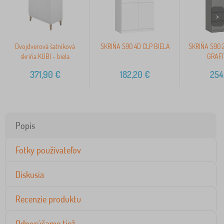
>
Dvojdverová šatníková
SKRIŇA S90 4D CLP BIELA
SKRIŇA S90 
skriňa KUBI - biela
GRAFI
371,90
€
182,20
€
254
Popis
Fotky používateľov
Diskusia
Recenzie produktu
Odporúčame tiež