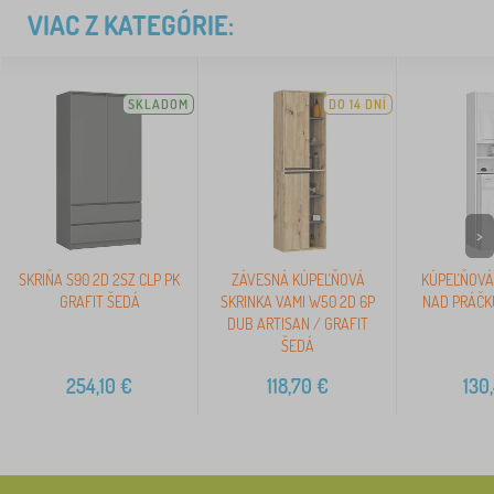
VIAC Z KATEGÓRIE:
SKLADOM
DO 14 DNÍ
>
SKRIŇA S90 2D 2SZ CLP PK
ZÁVESNÁ KÚPEĽŇOVÁ
KÚPEĽŇOVÁ 
GRAFIT ŠEDÁ
SKRINKA VAMI W50 2D 6P
NAD PRÁČKU
DUB ARTISAN / GRAFIT
ŠEDÁ
254,10
€
118,70
€
130