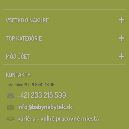
VŠETKO O NÁKUPE
TOP KATEGÓRIE
MÔJ ÚČET
KONTAKTY
infolinka:
PO-PI 8:00-16:00
+421
233 215 599
info@babynabytek.sk
kariéra - voľné pracovné miesta