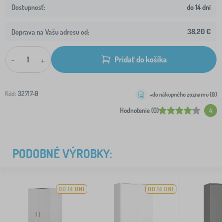
do 14 dní
38,20 €
Doprava na Vašu adresu od:
-
+
Pridať do košíka
Kód:
32717-0
+do nákupného zoznamu (
0
)
Hodnotenie (0)
4
PODOBNÉ VÝROBKY:
DO 14 DNÍ
DO 14 DNÍ