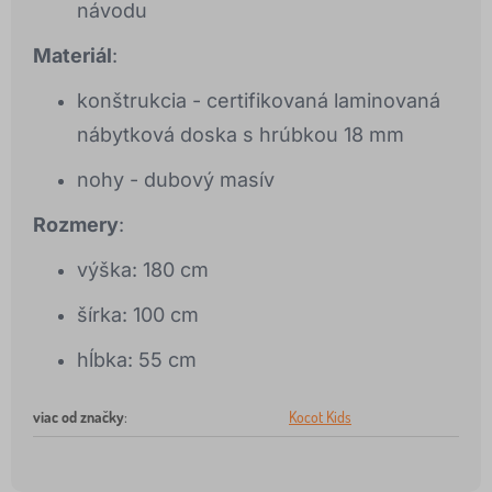
návodu
Materiál
:
konštrukcia - certifikovaná laminovaná
nábytková doska s hrúbkou 18 mm
nohy - dubový masív
Rozmery
:
výška: 180 cm
šírka: 100 cm
hĺbka: 55 cm
viac od značky
:
Kocot Kids