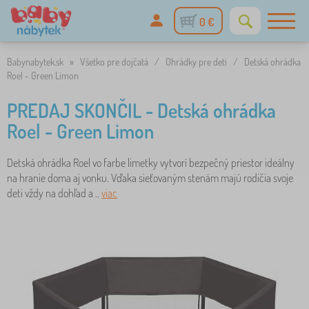
0 €
Babynabytek.sk
»
Všetko pre dojčatá
/
Ohrádky pre deti
/
Detská ohrádka
Roel - Green Limon
PREDAJ SKONČIL - Detská ohrádka
Roel - Green Limon
Detská ohrádka Roel vo farbe limetky vytvorí bezpečný priestor ideálny
na hranie doma aj vonku. Vďaka sieťovaným stenám majú rodičia svoje
deti vždy na dohľad a ..
viac