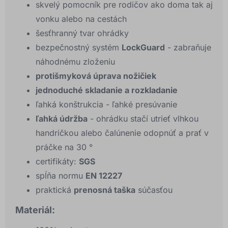
skvelý pomocník pre rodičov ako doma tak aj
vonku alebo na cestách
šesťhranný tvar ohrádky
bezpečnostný systém
LockGuard
- zabraňuje
náhodnému zloženiu
protišmyková úprava nožičiek
jednoduché skladanie a rozkladanie
ľahká konštrukcia - ľahké presúvanie
ľahká údržba
- ohrádku stačí utrieť vlhkou
handričkou alebo čalúnenie odopnúť a prať v
práčke na 30 °
certifikáty:
SGS
spĺňa normu
EN 12227
praktická
prenosná taška
súčasťou
Materiál: