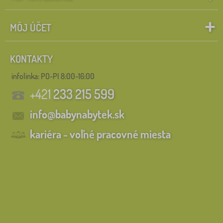
MÔJ ÚČET
KONTAKTY
infolinka:
PO-PI 8:00-16:00
+421
233 215 599
info@babynabytek.sk
kariéra - voľné pracovné miesta