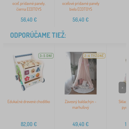
oceľ, prídavné panely,
oceľové prídavné panely
čierna ECOTOYS
biela ECOTOYS
56,40
€
56,40
€
ODPORÚČAME TIEŽ:
3-5 DNÍ
2-4 TÝŽDNĚ
>
Edukačné drevené chodítko
Závesný baldachýn -
Sklada
marhuľový
pyra
82,00
€
49,40
€
1