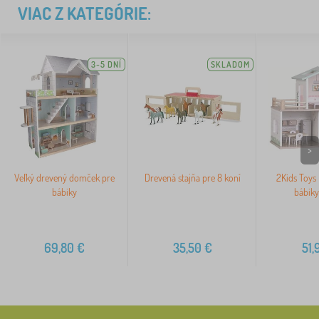
VIAC Z KATEGÓRIE:
3-5 DNÍ
SKLADOM
>
Veľký drevený domček pre
Drevená stajňa pre 8 koní
2Kids Toys
bábiky
bábiky
69,80
€
35,50
€
51,