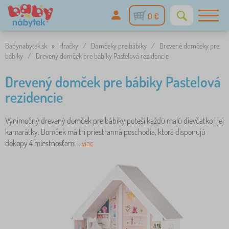
0 €
Babynabytek.sk
»
Hračky
/
Domčeky pre bábiky
/
Drevené domčeky pre
bábiky
/
Drevený domček pre bábiky Pastelová rezidencie
Drevený domček pre bábiky Pastelová
rezidencie
Výnimočný drevený domček pre bábiky poteší každú malú dievčatko i jej
kamarátky. Domček má tri priestranná poschodia, ktorá disponujú
dokopy 4 miestnosťami ..
viac