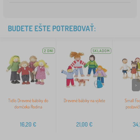
BUDETE EŠTE POTREBOVAŤ:
2 DNI
SKLADOM
>
Tidlo Drevené bábiky do
Drevené bábiky na výlete
Small Fo
domčeka Rodina
postavič
16,20
€
21,00
€
34,