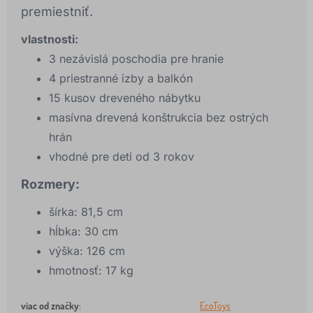
premiestniť.
vlastnosti:
3 nezávislá poschodia pre hranie
4 priestranné izby a balkón
15 kusov dreveného nábytku
masívna drevená konštrukcia bez ostrých
hrán
vhodné pre deti od 3 rokov
Rozmery:
šírka: 81,5 cm
hĺbka: 30 cm
výška: 126 cm
hmotnosť: 17 kg
viac od značky
:
EcoToys