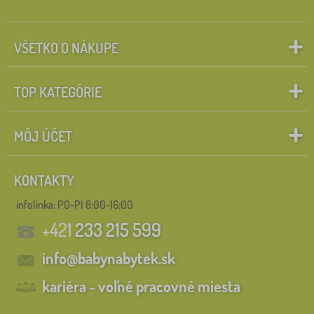
VŠETKO O NÁKUPE
TOP KATEGÓRIE
MÔJ ÚČET
KONTAKTY
infolinka:
PO-PI 8:00-16:00
+421
233 215 599
info@babynabytek.sk
kariéra - voľné pracovné miesta