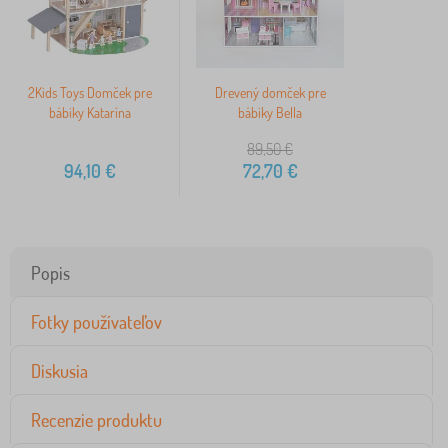
2Kids Toys Domček pre
Drevený domček pre
bábiky Katarína
bábiky Bella
89,50
€
94,10
€
72,70
€
Popis
Fotky používateľov
Diskusia
Recenzie produktu