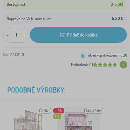
3-5 DNÍ
5,30 €
Doprava na Vašu adresu od:
-
+
Pridať do košíka
Kód:
32476-0
+do nákupného zoznamu (
0
)
Hodnotenie (1)
5
PODOBNÉ VÝROBKY:
2 DNI
-19%
SKLADOM
Tip