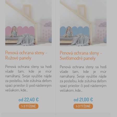
Značky
1
VYLEN
6
✓
Kocot Kids
51
Penová ochrana steny -
Penová ochrana steny -
Jerry Fabrics
23
Ružové panely
Svetlomodré panely
Penová ochrana steny sa hodí
Penová ochrana steny sa hodí
Babai
11
všade tam, kde je múr
všade tam, kde je múr
namáhaný. Svoje využitie nájde
namáhaný. Svoje využitie nájde
ADEKO®
10
za posteľou, kde zútulnia deťom
za posteľou, kde zútulnia deťom
spací priestor či pod nástenným
spací priestor či pod nástenným
vešiakom, kde...
PASTELOWE LOVE®
vešiakom, kde...
9
od
22,40
€
od
21,00
€
Sipo
2
1-3 TÝŽDNĚ
1-3 TÝŽDNĚ
zobraziť
viac >