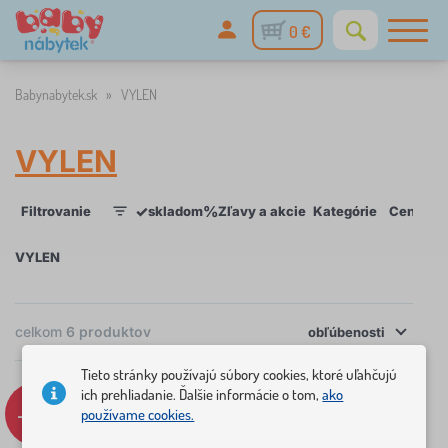
0 €
Babynabytek.sk
»
VYLEN
VYLEN
✓
%
Filtrovanie
skladom
Zľavy a akcie
Kategórie
Cena
D
1
VYLEN
×
celkom
6
produktov
FILTROVANIE
obľúbenosti
Tieto stránky používajú súbory cookies, ktoré uľahčujú
Kategórie
ich prehliadanie. Ďalšie informácie o tom,
ako
-11%
-19%
používame cookies.
D
›
3
e