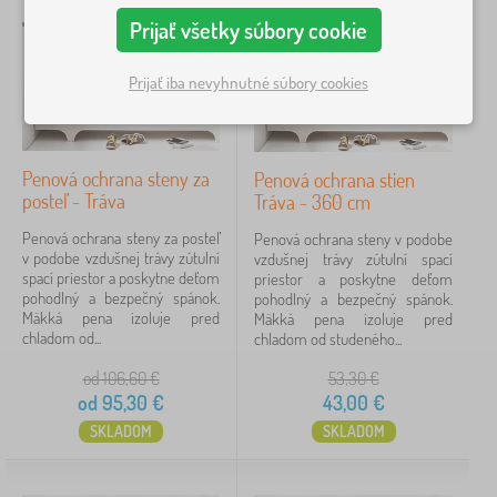
t
D
Prijať všetky súbory cookie
›
s
2
e
k
t
H
é
›
Prijať iba nevyhnutné súbory cookies
s
1
r
p
k
a
o
ý
č
s
n
Cena
k
t
á
y
e
Penová ochrana steny za
Penová ochrana stien
b
15 €
96 €
>
l
posteľ - Tráva
Tráva - 360 cm
y
H
e
t
r
Penová ochrana steny za posteľ
Penová ochrana steny v podobe
o
a
v podobe vzdušnej trávy zútulní
vzdušnej trávy zútulní spací
iltrovanie
k
č
spací priestor a poskytne deťom
priestor a poskytne deťom
>
k
pohodlný a bezpečný spánok.
pohodlný a bezpečný spánok.
K
y
Mäkká pena izoluje pred
Mäkká pena izoluje pred
o
Vyhľadať v rámci filtra
n
chladom od...
chladom od studeného...
b
a
e
z
Dostupnosť
od 106,60
€
53,30
€
r
á
od
95,30
€
43,00
€
c
h
e
Typ ponuky
r
SKLADOM
SKLADOM
a
d
Štítky
u