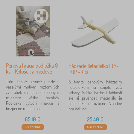
FILTROVANIE
Penová hracia podložka 9
Hádzacie lietadielko FLY-
ks - Kolúšok a medové
POP - žltá
Toto detské penové puzzle s
S týmto penovým hádzacím
veselými motívmi roztomilých
lietadielkom si užijete veľa
zvieratiek sa stane obľúbeným
zábavy. Vďaka tvrdosti, ľahkosti
miestom vášho batoľaťa.
ale aj pružnosti materiálu je
Podložka vytvorí mäkké a
lietadielko nerozbitné. Vhodné
bezpečné miesto na...
pre deti od...
65,10
€
25,40
€
1-3 TÝŽDNĚ
4-6 TÝŽDNĚ