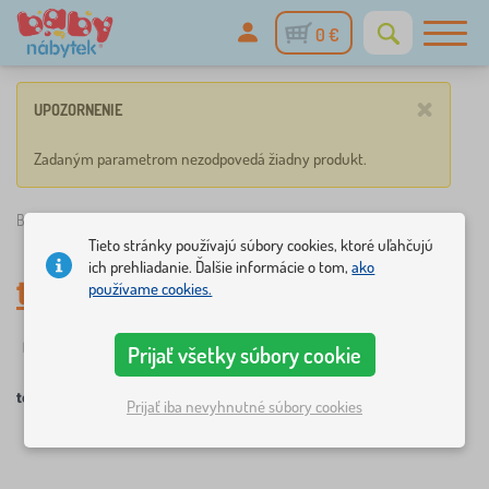
0 €
×
UPOZORNENIE
Zadaným parametrom nezodpovedá žiadny produkt.
Babynabytek.sk
»
technologie_aloe_povlak
Tieto stránky používajú súbory cookies, ktoré uľahčujú
ich prehliadanie. Ďalšie informácie o tom,
ako
technologie_aloe_povlak
používame cookies.
☆
Filtrovanie
novinka
Štítky
1
1
Prijať všetky súbory cookie
technologie_aloe_povlak
Prijať iba nevyhnutné súbory cookies
×
FILTROVANIE