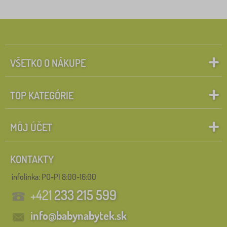
Štítky
1
technologie_aloe_povlak
0
✓
Zľavy
496
VŠETKO O NÁKUPE
novinka
89
TOP KATEGÓRIE
Tip
58
BAZAR
28
MÔJ ÚČET
Vyhľadať v rámci filtra
KONTAKTY
infolinka:
PO-PI 8:00-16:00
FILTROVANIE
+421
233 215 599
info@babynabytek.sk