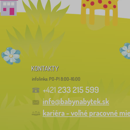
KONTAKTY
infolinka:
PO-PI 8:00-16:00
233 215 599
+421
info@babynabytek.sk
kariéra - voľné pracovné mi