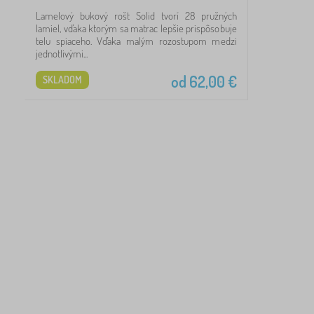
Lamelový bukový rošt Solid tvorí 28 pružných
93
lamiel, vďaka ktorým sa matrac lepšie prispôsobuje
telu spiaceho. Vďaka malým rozostupom medzi
89
jednotlivými...
od
62,00
€
SKLADOM
58
28