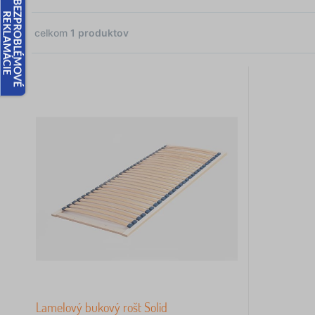
celkom
1
produktov
1
 €
1
Lamelový bukový rošt Solid