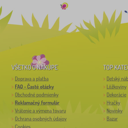
VŠETKO O NÁKUPE
TOP KATE
Doprava a platba
Detský ná
FAQ - Časté otázky
Lôžkoviny
Obchodné podmienky
Dekorácie
Reklamačný formulár
Hračky
Vrátenie a výmena tovaru
Novinky
Ochrana osobných údajov
Bazar
Cookies