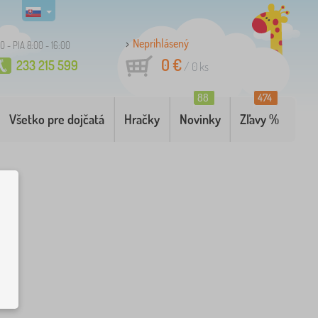
Neprihlásený
O - PIA 8:00 - 16:00
0 €
233 215 599
/
0
ks
88
474
Všetko pre dojčatá
Hračky
Novinky
Zľavy %