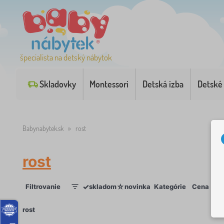
špecialista na detský nábytok
Skladovky
Montessori
Detská izba
Detské
Babynabytek.sk
»
rost
rost
✓
☆
Filtrovanie
skladom
novinka
Kategórie
Cena
Do
1
×
rost