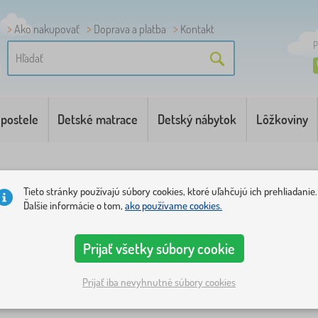
Ako nakupovať
Doprava a platba
Kontakt
P
 postele
Detské matrace
Detský nábytok
Lôžkoviny
Tieto stránky používajú súbory cookies, ktoré uľahčujú ich prehliadanie.
Ďalšie informácie o tom,
ako používame cookies.
Prijať všetky súbory cookie
stupnosť
Štítky
1
Prijať iba nevyhnutné súbory cookies