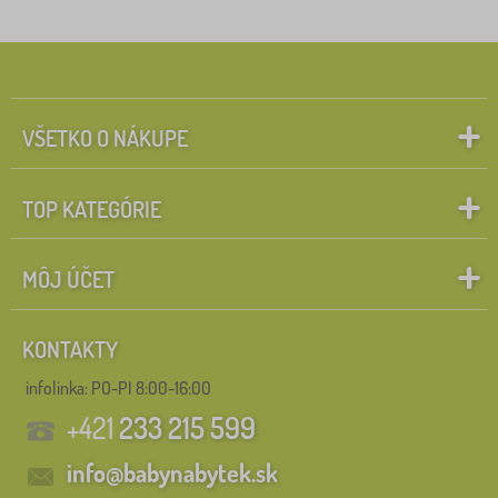
Štítky
1
knižnice_organizéry
0
✓
Zľavy
494
VŠETKO O NÁKUPE
novinka
88
TOP KATEGÓRIE
Tip
58
BAZAR
28
MÔJ ÚČET
Vyhľadať v rámci filtra
KONTAKTY
infolinka:
PO-PI 8:00-16:00
FILTROVANIE
+421
233 215 599
info@babynabytek.sk