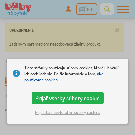
0 €
×
UPOZORNENIE
Zadaným parametrom nezodpovedá žiadny produkt.
Babynabytek.sk
»
knižnice_organizéry
Tieto stránky používajú súbory cookies, ktoré uľahčujú
ich prehliadanie. Ďalšie informácie o tom,
ako
knižnice_organizéry
používame cookies.
☆
Filtrovanie
novinka
Štítky
1
1
Prijať všetky súbory cookie
knižnice_organizéry
Prijať iba nevyhnutné súbory cookies
×
FILTROVANIE