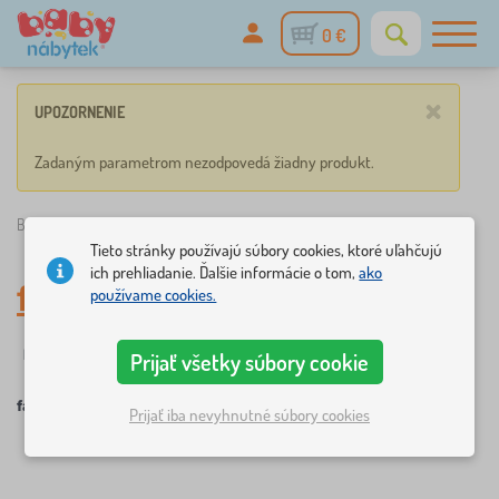
0 €
×
UPOZORNENIE
Zadaným parametrom nezodpovedá žiadny produkt.
Babynabytek.sk
»
farby
Tieto stránky používajú súbory cookies, ktoré uľahčujú
ich prehliadanie. Ďalšie informácie o tom,
ako
farby
používame cookies.
☆
Filtrovanie
novinka
Štítky
1
1
Prijať všetky súbory cookie
farby
Prijať iba nevyhnutné súbory cookies
×
FILTROVANIE