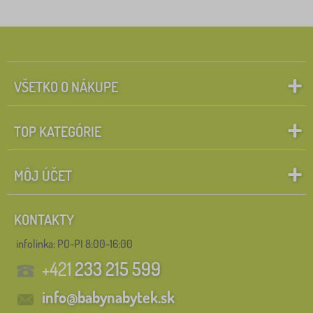
Štítky
1
farby
0
✓
Zľavy
493
VŠETKO O NÁKUPE
novinka
88
TOP KATEGÓRIE
Tip
58
BAZAR
28
MÔJ ÚČET
Vyhľadať v rámci filtra
KONTAKTY
infolinka:
PO-PI 8:00-16:00
FILTROVANIE
+421
233 215 599
info@babynabytek.sk