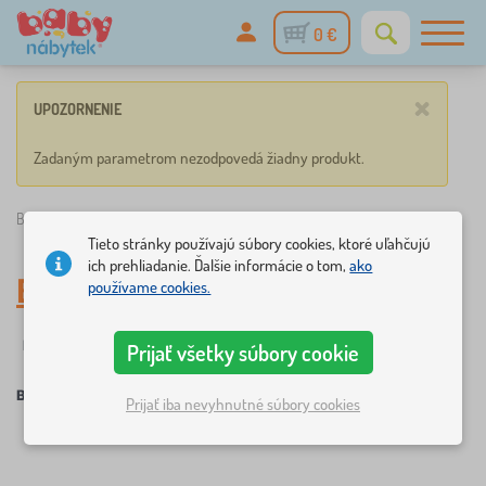
0 €
×
UPOZORNENIE
Zadaným parametrom nezodpovedá žiadny produkt.
Babynabytek.sk
»
Bazár D
Tieto stránky používajú súbory cookies, ktoré uľahčujú
ich prehliadanie. Ďalšie informácie o tom,
ako
Bazár D
používame cookies.
☆
Filtrovanie
novinka
Štítky
1
1
Prijať všetky súbory cookie
Bazár D
Prijať iba nevyhnutné súbory cookies
×
FILTROVANIE