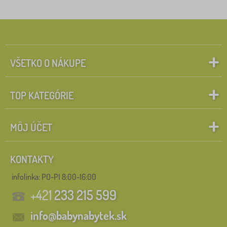
Štítky
1
Bazár D
0
✓
Zľavy
493
VŠETKO O NÁKUPE
novinka
89
TOP KATEGÓRIE
Tip
58
BAZAR
28
MÔJ ÚČET
Vyhľadať v rámci filtra
KONTAKTY
infolinka:
PO-PI 8:00-16:00
FILTROVANIE
+421
233 215 599
info@babynabytek.sk