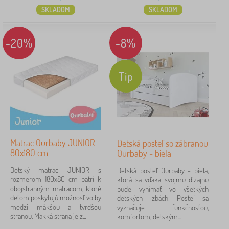
SKLADOM
SKLADOM
-20%
-8%
Tip
Matrac Ourbaby JUNIOR -
Detská posteľ so zábranou
80x180 cm
Ourbaby - biela
Detský matrac JUNIOR s
Detská posteľ Ourbaby - biela,
rozmerom 180x80 cm patrí k
ktorá sa vďaka svojmu dizajnu
obojstranným matracom, ktoré
bude vynímať vo všetkých
deťom poskytujú možnosť voľby
detských izbách! Posteľ sa
medzi mäkšou a tvrdšou
vyznačuje funkčnosťou,
stranou. Mäkká strana je z...
komfortom, detským...