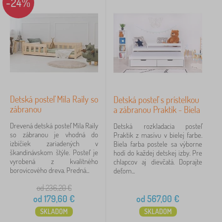
-24%
y
i
Štítky
1
k
y
__favi_hr
13
✓
Zľavy
493
novinka
89
Detská posteľ Mila Raily so
Detská posteľ s prístelkou
Tip
58
zábranou
a zábranou Praktik - Biela
BAZAR
28
Drevená detská posteľ Mila Raily
Detská rozkladacia posteľ
so zábranou je vhodná do
Praktik z masívu v bielej farbe.
izbičiek zariadených v
Biela farba postele sa výborne
Značky
škandinávskom štýle. Posteľ je
hodí do každej detskej izby. Pre
vyrobená z kvalitného
chlapcov aj dievčatá. Doprajte
borovicového dreva. Predná...
deťom...
FILTROVANIE
od 236,20
€
od
179,60
€
od
567,00
€
SKLADOM
SKLADOM