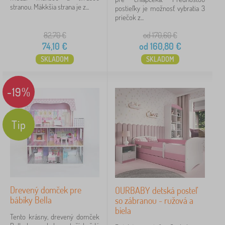
stranou. Mäkkšia strana je z...
postieľky je možnosť vybratia 3
priečok z...
82,70
€
od 170,60
€
74,10
€
od
160,80
€
SKLADOM
SKLADOM
-19%
Tip
Drevený domček pre
OURBABY detská posteľ
bábiky Bella
so zábranou - ružová a
biela
Tento krásny, drevený domček