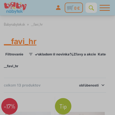
0 €
Babynabytek.sk
»
__favi_hr
__favi_hr
✓
☆
%
Filtrovanie
skladom
novinka
Zľavy a akcie
Kategórie
1
__favi_hr
×
FILTROVANIE
celkom
13
produktov
obľúbenosti
Kategórie
-17%
Tip
D
›
8
e