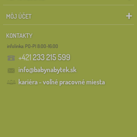
MÔJ ÚČET
KONTAKTY
infolinka:
PO-PI 8:00-16:00
+421
233 215 599
info@babynabytek.sk
kariéra - voľné pracovné miesta