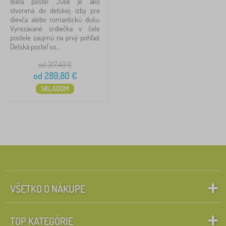
Biela posteľ Julie je ako
stvorená do detskej izby pre
dievča alebo romantickú dušu.
Vyrezávané srdiečka v čele
postele zaujmú na prvý pohľad.
Detská posteľ so...
od 317,40
€
od
289,80
€
SKLADOM
VŠETKO O NÁKUPE
TOP KATEGÓRIE