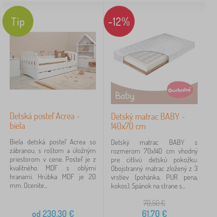
Tip
-12%
Detská posteľ Acrea -
Detský matrac BABY -
biela
140x70 cm
Biela detská posteľ Acrea so
Detský matrac BABY s
zábranou, s roštom a úložným
rozmerom 70x140 cm vhodný
priestorom v cene. Posteľ je z
pre citlivú detskú pokožku.
kvalitného MDF s oblými
Obojstranný matrac zložený z 3
hranami. Hrúbka MDF je 20
vrstiev (pohánka, PUR pena,
mm. Oceníte...
kokos). Spánok na strane s...
70,50
€
od
230,30
€
61,70
€