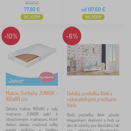
97,60
€
77,80
€
od
187,60
€
SKLADOM
SKLADOM
-10%
-6%
Matrac Ourbaby JUNIOR -
Detská postieľka Alek s
160x80 cm
vyberateľnými priečkami -
biela
Detská matrac 160x80 z rady
matracov JUNIOR patrí k
Biela postieľka Alek pôsobí
obojstranným matracom, ktoré
elegantným dojmom a hodí sa
deťom dávajú možnosť voľby
ako do izbičky pre dievčatko, tak
medzi mäkšou a tvrdšou
pre chlapčeka. Prednosťou