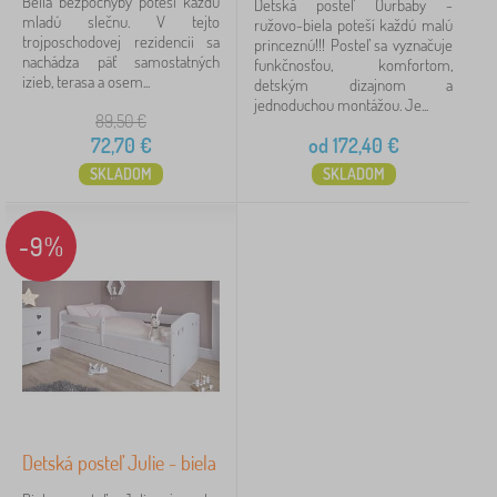
Bella bezpochyby poteší každú
Detská posteľ Ourbaby -
mladú slečnu. V tejto
ružovo-biela poteší každú malú
trojposchodovej rezidencii sa
princeznú!!! Posteľ sa vyznačuje
nachádza päť samostatných
funkčnosťou, komfortom,
izieb, terasa a osem...
detským dizajnom a
jednoduchou montážou. Je...
89,50
€
72,70
€
od
172,40
€
SKLADOM
SKLADOM
-9%
Detská posteľ Julie - biela