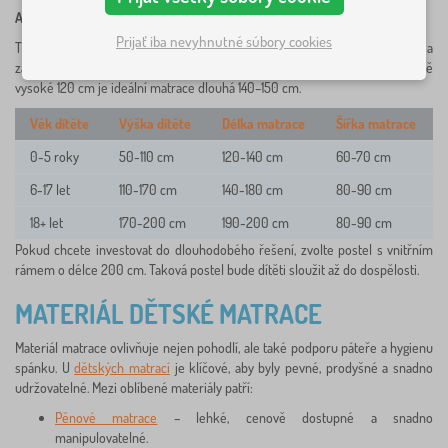
Aktuální výška dítěte + 20–30 cm = doporučená délka matrace.
Prijať iba nevyhnutné súbory cookies
Tím zajistíte, že chodidla dítěte nebudou přesahovat přes okraj postele, a
zároveň se matrace „neokouká“ ani při růstu dítěte. Například pro dítě
vysoké 120 cm je ideální matrace dlouhá 140–150 cm.
Věk dítěte
Výška dítěte
Délka matrace
Šířka matrace
0-5 roky
50-110 cm
120-140 cm
60-70 cm
6-17 let
110-170 cm
140-180 cm
80-90 cm
18+ let
170-200 cm
190-200 cm
80-90 cm
Pokud chcete investovat do dlouhodobého řešení, zvolte postel s vnitřním
rámem o délce 200 cm. Taková postel bude dítěti sloužit až do dospělosti.
MATERIÁL DĚTSKÉ MATRACE
Materiál matrace ovlivňuje nejen pohodlí, ale také podporu páteře a hygienu
spánku. U
dětských matrací
je klíčové, aby byly pevné, prodyšné a snadno
udržovatelné. Mezi oblíbené materiály patří:
Pěnové matrace
– lehké, cenově dostupné a snadno
manipulovatelné.