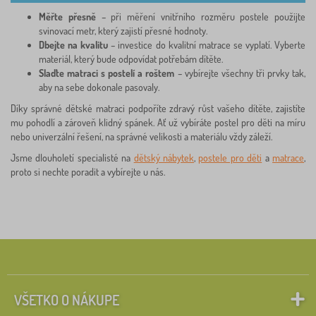
Měřte přesně
– při měření vnitřního rozměru postele použijte
svinovací metr, který zajistí přesné hodnoty.
Dbejte na kvalitu
– investice do kvalitní matrace se vyplatí. Vyberte
materiál, který bude odpovídat potřebám dítěte.
Slaďte matraci s postelí a roštem
– vybírejte všechny tři prvky tak,
aby na sebe dokonale pasovaly.
Díky správné dětské matraci podpoříte zdravý růst vašeho dítěte, zajistíte
mu pohodlí a zároveň klidný spánek. Ať už vybíráte postel pro děti na míru
nebo univerzální řešení, na správné velikosti a materiálu vždy záleží.
Jsme dlouholetí specialisté na
dětský nábytek
,
postele pro děti
a
matrace
,
proto si nechte poradit a vybírejte u nás.
VŠETKO O NÁKUPE