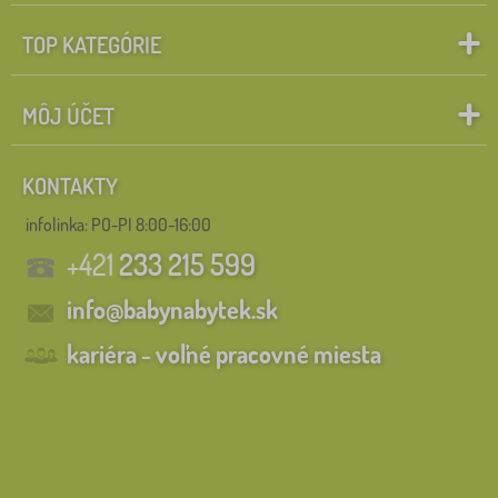
TOP KATEGÓRIE
MÔJ ÚČET
KONTAKTY
infolinka:
PO-PI 8:00-16:00
+421
233 215 599
info@babynabytek.sk
kariéra - voľné pracovné miesta