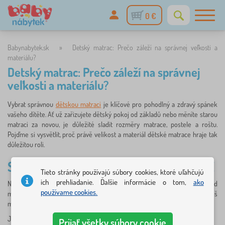
0 €
Babynabytek.sk
»
Detský matrac: Prečo záleží na správnej veľkosti a
materiálu?
Detský matrac: Prečo záleží na správnej
veľkosti a materiálu?
Vybrat správnou
dětskou matraci
je klíčové pro pohodlný a zdravý spánek
vašeho dítěte. Ať už zařizujete dětský pokoj od základů nebo měníte starou
matraci za novou, je důležité sladit rozměry matrace, postele a roštu.
Pojďme si vysvětlit, proč právě velikost a materiál dětské matrace hraje tak
důležitou roli.
SPRÁVNÁ VELIKOST DĚTSKÉ MATRACE
Tieto stránky používajú súbory cookies, ktoré uľahčujú
ich prehliadanie. Ďalšie informácie o tom,
ako
Nejdříve je potřeba sladit matraci s vnitřním rozměrem postele. Pokud
používame cookies.
matrace neodpovídá rámu, může buď přesahovat, nebo naopak být příliš
malá – obojí je pro pohodlí i bezpečnost dítěte nevhodné.
Jak zjistit ideální rozměr matrace? Stačí použít jednoduchý vzorec:
Prijať všetky súbory cookie