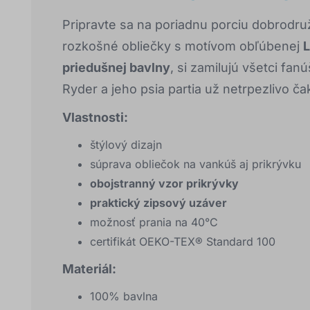
Pripravte sa na poriadnu porciu dobrodru
rozkošné obliečky s motívom obľúbenej
L
priedušnej bavlny
, si zamilujú všetci fan
Ryder a jeho psia partia už netrpezlivo ča
Vlastnosti:
štýlový dizajn
súprava obliečok na vankúš aj prikrývku
obojstranný vzor prikrývky
praktický zipsový uzáver
možnosť prania na 40°C
certifikát OEKO-TEX® Standard 100
Materiál:
100% bavlna