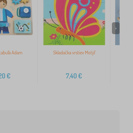
>
 tabuľa Adam
Skladačka vrstiev Motýľ
Doudou
,20
€
7,40
€