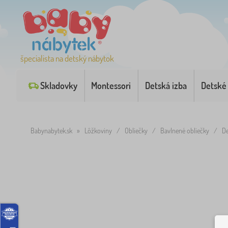
špecialista na detský nábytok
Skladovky
Montessori
Detská izba
Detské
Babynabytek.sk
»
Lôžkoviny
/
Obliečky
/
Bavlnené obliečky
/
De