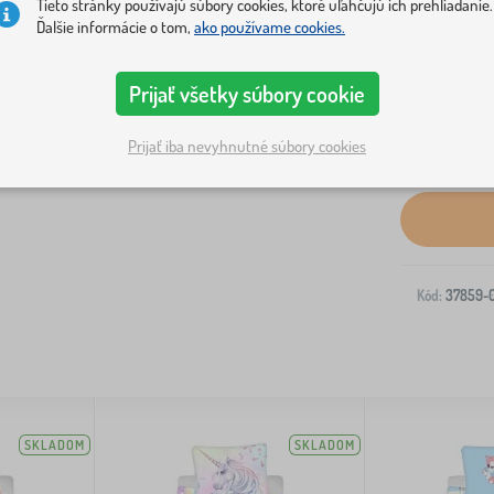
Tieto stránky používajú súbory cookies, ktoré uľahčujú ich prehliadanie.
Ďalšie informácie o tom,
ako používame cookies.
Prijať všetky súbory cookie
Prijať iba nevyhnutné súbory cookies
Doprava na V
Kód:
37859-
SKLADOM
SKLADOM