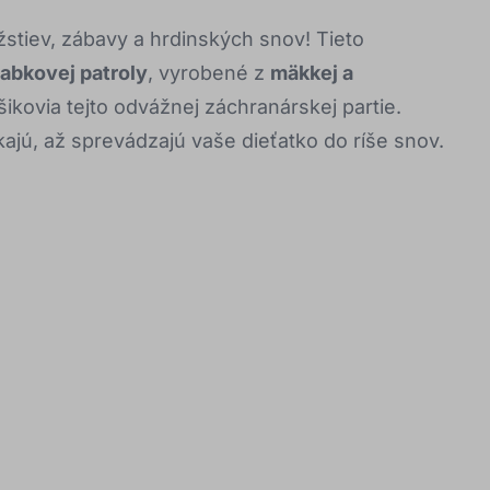
žstiev, zábavy a hrdinských snov! Tieto
abkovej patroly
, vyrobené z
mäkkej a
úšikovia tejto odvážnej záchranárskej partie.
kajú, až sprevádzajú vaše dieťatko do ríše snov.