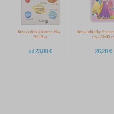
Kusový detský koberec Play -
Detské obliečky Prince
Planétky
cm + 70x90 c
od
23,00
€
26,20
€