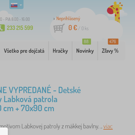
Neprihlásený
O - PIA 8:00 - 16:00
0 €
233 215 599
/
0
ks
88
476
Všetko pre dojčatá
Hračky
Novinky
Zľavy %
E VYPREDANÉ - Detské
y Labková patrola
0 cm + 70x90 cm
motívom Labkovej patroly z mäkkej bavlny. ..
viac