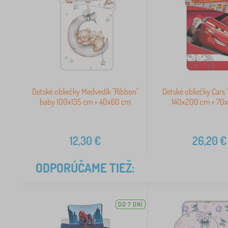
Detské obliečky Medvedík "Ribbon"
Detské obliečky Cars
baby 100x135 cm + 40x60 cm
140x200 cm + 70
12,30
€
26,20
€
ODPORÚČAME TIEŽ:
DO 7 DNÍ