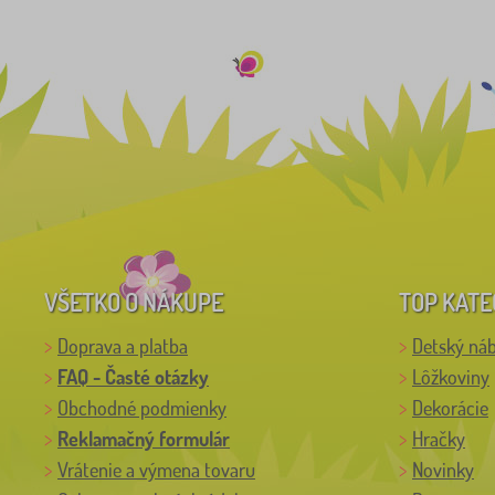
VŠETKO O NÁKUPE
TOP KATE
Doprava a platba
Detský ná
FAQ - Časté otázky
Lôžkoviny
Obchodné podmienky
Dekorácie
Reklamačný formulár
Hračky
Vrátenie a výmena tovaru
Novinky