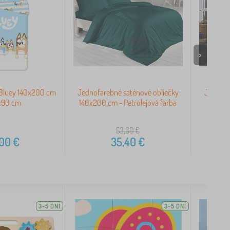
>
 Bluey 140x200 cm
Jednofarebné saténové obliečky
Jednofa
x90 cm
140x200 cm - Petrolejová farba
1
53,00
€
,00
€
35,40
€
3-5 DNÍ
3-5 DNÍ