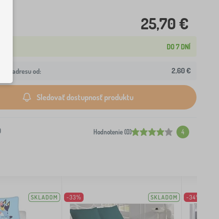
25,70 €
DO 7 DNÍ
2,60 €
ašu adresu od:
Sledovať dostupnosť produktu
0
Hodnotenie (0)
4
SKLADOM
-33%
SKLADOM
-34%