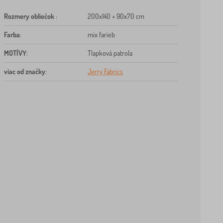
Rozmery obliečok
:
200x140 + 90x70 cm
Farba
:
mix farieb
MOTÍVY
:
Tlapková patrola
viac od značky
:
Jerry Fabrics