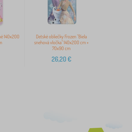
zné 140x200
Detské obliečky Frozen "Biela
m
snehová vločka" 140x200 cm +
70x90 cm
26,20
€