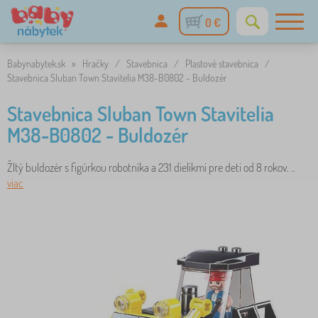
0 €
Babynabytek.sk
»
Hračky
/
Stavebnica
/
Plastové stavebnica
/
Stavebnica Sluban Town Stavitelia M38-B0802 - Buldozér
Stavebnica Sluban Town Stavitelia
M38-B0802 - Buldozér
Žltý buldozér s figúrkou robotníka a 231 dielikmi pre deti od 8 rokov. ..
viac