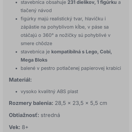
stavebnica obsahuje
231 dielikov, 1 figúrku
a
tlačený návod
figúrky majú realistický tvar, hlavičku i
zápästie na pohyblivom kĺbe, v páse sa
otáčajú o 360° a nožičky sú pohyblivé v
smere chôdze
stavebnica je
kompatibilná s Lego, Cobi,
Mega Bloks
balené v pestro potlačenej papierovej krabici
Materiál:
vysoko kvalitný ABS plast
Rozmery balenia:
28,5 x 23,5 x 5,5 cm
Obtiažnosť:
stredná
Vek:
8+