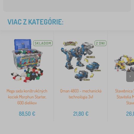
VIAC Z KATEGÓRIE:
SKLADOM
2 DNI
>
Mega sada konštrukčných
Qman 4803 - mechanická
Stavebnica
kociek Morphun Starter,
technológia 3v1
Stavitelia
600 dielikov
Stav
88,50
€
21,80
€
26,