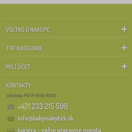
VŠETKO O NÁKUPE
TOP KATEGÓRIE
MÔJ ÚČET
KONTAKTY
infolinka:
PO-PI 8:00-16:00
+421
233 215 599
info@babynabytek.sk
kariéra - voľné pracovné miesta