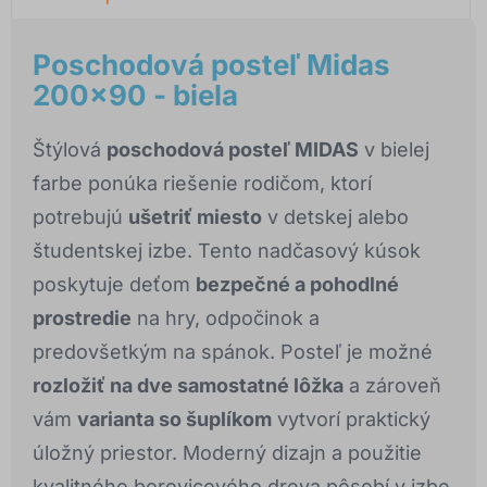
Poschodová posteľ Midas
200x90 - biela
Štýlová
poschodová posteľ MIDAS
v bielej
farbe ponúka riešenie rodičom, ktorí
potrebujú
ušetriť miesto
v detskej alebo
študentskej izbe. Tento nadčasový kúsok
poskytuje deťom
bezpečné a pohodlné
prostredie
na hry, odpočinok a
predovšetkým na spánok. Posteľ je možné
rozložiť na dve samostatné lôžka
a zároveň
vám
varianta so šuplíkom
vytvorí praktický
úložný priestor. Moderný dizajn a použitie
kvalitného borovicového dreva pôsobí v izbe