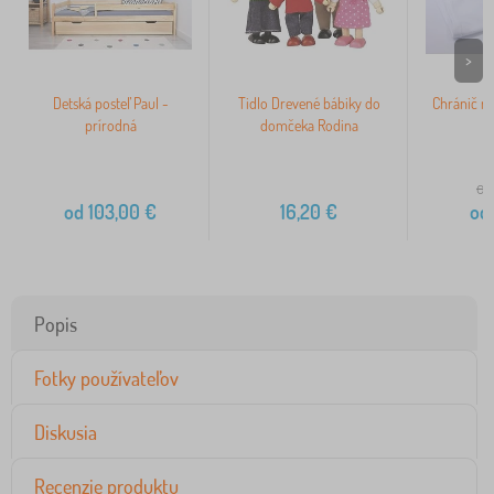
>
Detská posteľ Paul -
Tidlo Drevené bábiky do
Chránič m
prírodná
domčeka Rodina
od
od
103,00
€
16,20
€
od
Popis
Fotky používateľov
Diskusia
Recenzie produktu