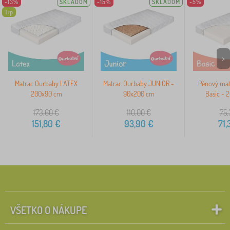
-13%
SKLADOM
-15%
SKLADOM
-5%
Tip
>
Matrac Ourbaby LATEX
Matrac Ourbaby JUNIOR -
Pěnový mat
200x90 cm
90x200 cm
Basic - 
173,60
€
110,00
€
75,
151,80
€
93,90
€
71,
VŠETKO O NÁKUPE