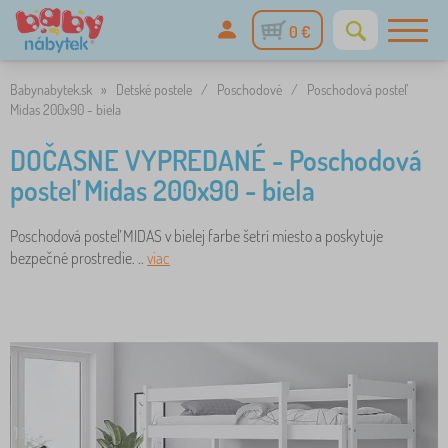
0 €
Babynabytek.sk
»
Detské postele
/
Poschodové
/
Poschodová posteľ
Midas 200x90 - biela
DOČASNE VYPREDANÉ - Poschodová
posteľ Midas 200x90 - biela
Poschodová posteľ MIDAS v bielej farbe šetrí miesto a poskytuje
bezpečné prostredie. ..
viac