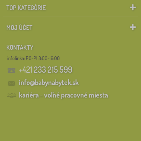
TOP KATEGÓRIE
MÔJ ÚČET
KONTAKTY
infolinka:
PO-PI 8:00-16:00
+421
233 215 599
info@babynabytek.sk
kariéra - voľné pracovné miesta