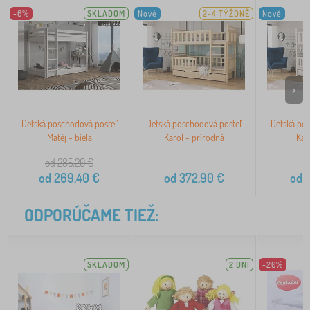
-6%
SKLADOM
Nové
2-4 TÝŽDNĚ
Nové
>
Detská poschodová posteľ
Detská poschodová posteľ
Detská po
Matěj - biela
Karol - prírodná
Karo
od 285,20
€
od
269,40
€
od
372,90
€
od
4
ODPORÚČAME TIEŽ:
SKLADOM
2 DNI
-20%