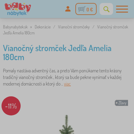
0 €
Babynabytek.sk
»
Dekorácie
/
Vianoční stromčeky
/
Vianočný stromček
Jedľa Amelia 180cm
Vianočný stromček Jedľa Amelia
180cm
Pomaly nastáva adventný čas, a preto Vám ponúkame tento krásny
tradičný vianočný stromček , ktorý sa bude pekne vynímať v každej
modernej domácnosti a ktorý do ..
viac
Zľavy
-11%