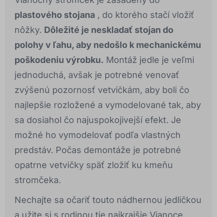
plastového stojana
, do ktorého stačí vložiť
nôžky.
Dôležité je neskladať stojan do
polohy v ľahu, aby nedošlo k mechanickému
poškodeniu výrobku.
Montáž jedle je veľmi
jednoduchá, avšak je potrebné venovať
zvýšenú pozornosť vetvičkám, aby boli čo
najlepšie rozložené a vymodelované tak, aby
sa dosiahol čo najuspokojivejší efekt. Je
možné ho vymodelovať podľa vlastných
predstáv. Počas demontáže je potrebné
opatrne vetvičky späť zložiť ku kmeňu
stromčeka.
Nechajte sa očariť touto nádhernou jedličkou
a užite si s rodinou tie najkrajšie Vianoce.