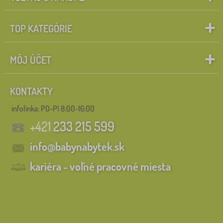
TOP KATEGÓRIE
MÔJ ÚČET
KONTAKTY
infolinka:
PO-PI 8:00-16:00
+421
233 215 599
info@babynabytek.sk
kariéra - voľné pracovné miesta