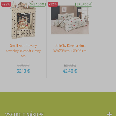
-22%
SKLADOM
-32%
SKLADOM
Small Foot Drevený
Obliečky Kúzelná zima
adventný kalendár zimný
140x200 cm + 70x90 cm
sen
80,00
€
62,80
€
62,10
€
42,40
€
VŠETKO O NÁKUPE