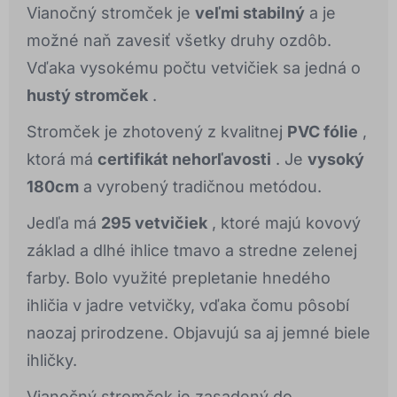
Vianočný stromček je
veľmi stabilný
a je
možné naň zavesiť všetky druhy ozdôb.
Vďaka vysokému počtu vetvičiek sa jedná o
hustý stromček
.
Stromček je zhotovený z kvalitnej
PVC fólie
,
ktorá má
certifikát nehorľavosti
. Je
vysoký
180cm
a vyrobený tradičnou metódou.
Jedľa má
295 vetvičiek
, ktoré majú kovový
základ a dlhé ihlice tmavo a stredne zelenej
farby. Bolo využité prepletanie hnedého
ihličia v jadre vetvičky, vďaka čomu pôsobí
naozaj prirodzene. Objavujú sa aj jemné biele
ihličky.
Vianočný stromček je zasadený do