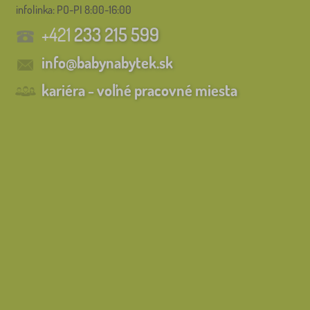
infolinka:
PO-PI 8:00-16:00
+421
233 215 599
info@babynabytek.sk
kariéra - voľné pracovné miesta