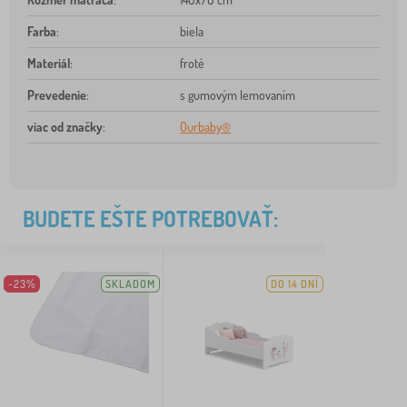
Farba
:
biela
Materiál
:
froté
Prevedenie
:
s gumovým lemovaním
viac od značky
:
Ourbaby®
BUDETE EŠTE POTREBOVAŤ:
-23%
SKLADOM
DO 14 DNÍ