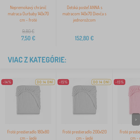
Nepremokavý chránič
Detská posteľ ANNA s
matraca Ourbaby 140x70
matracom 140x70 Dievča s
cm - froté
jednorožcom
9,80
€
7,50
€
152,80
€
VIAC Z KATEGÓRIE:
-14%
DO 14 DNÍ
-15%
DO 14 DNÍ
-15%
>
Froté prestieradlo 180x80
Froté prestieradlo 200x120
Froté presti
cm - šedé
cm - šedé
cm - 