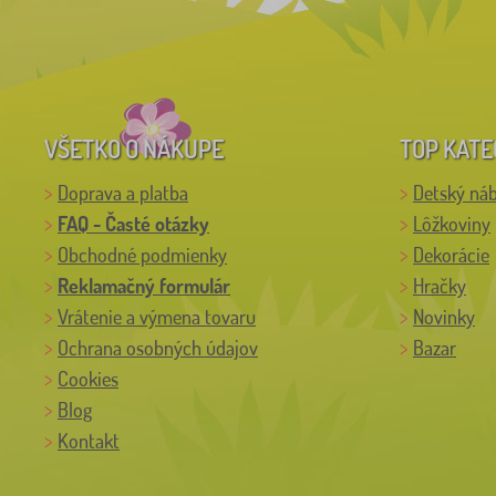
VŠETKO O NÁKUPE
TOP KATE
Doprava a platba
Detský ná
FAQ - Časté otázky
Lôžkoviny
Obchodné podmienky
Dekorácie
Reklamačný formulár
Hračky
Vrátenie a výmena tovaru
Novinky
Ochrana osobných údajov
Bazar
Cookies
Blog
Kontakt