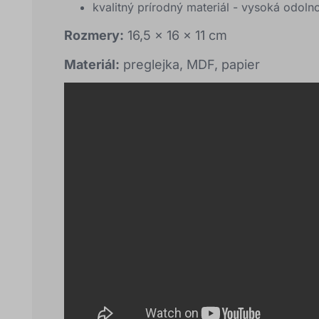
kvalitný prírodný materiál - vysoká odoln
Rozmery:
16,5 x 16 x 11 cm
Materiál:
preglejka, MDF, papier