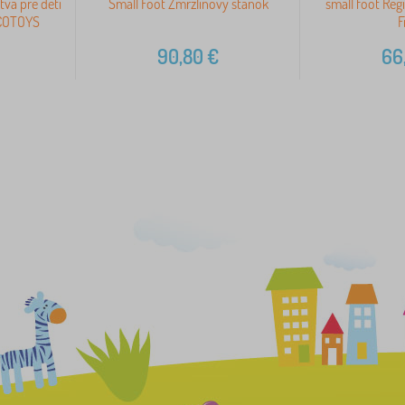
tva pre deti
Small Foot Zmrzlinový stánok
small foot Reg
ECOTOYS
F
90,80
€
66