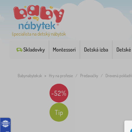
špecialista na detský nábytok
Skladovky
Montessori
Detská izba
Detské
Babynabytek.sk
»
Hry na profesie
/
Predavačky
/
Drevená pokladň
-52%
Tip