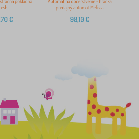
istračná pokladňa
Automat na občerstvenie - hračka
Le T
resh
predajný automat Melissa
pokla
,70
€
98,10
€