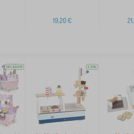
19,20
€
21
SKLADOM
2 DNI