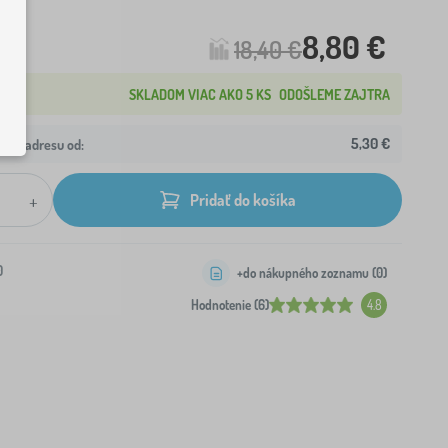
8,80 €
18,40 €
SKLADOM VIAC AKO 5 KS
ODOŠLEME ZAJTRA
5,30 €
ašu adresu od:
+
Pridať do košíka
0
+do nákupného zoznamu (
0
)
Hodnotenie (6)
4.8