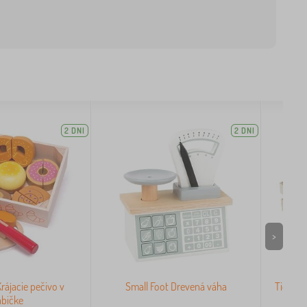
2 DNI
2 DNI
>
Krájacie pečivo v
Small Foot Drevená váha
Tidlo D
abičke