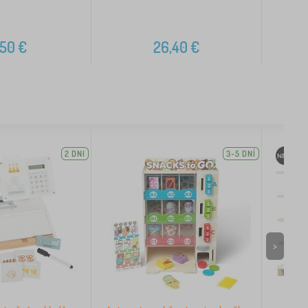
,50
€
26,40
€
2 DNI
3-5 DNÍ
>