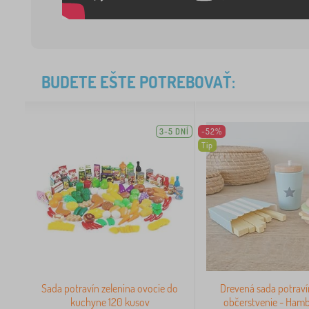
BUDETE EŠTE POTREBOVAŤ:
3-5 DNÍ
-52%
Tip
Sada potravín zelenina ovocie do
Drevená sada potraví
kuchyne 120 kusov
občerstvenie - Hamb