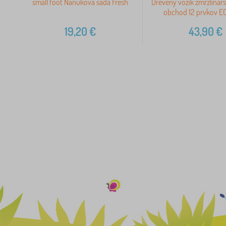
small foot Nanuková sada Fresh
Drevený vozík zmrzlinárs
obchod 12 prvkov 
19,20
€
43,90
€