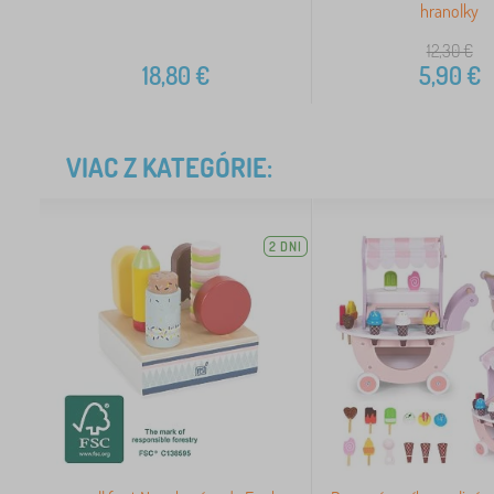
hranolky
12,30
€
18,80
€
5,90
€
VIAC Z KATEGÓRIE:
2 DNI