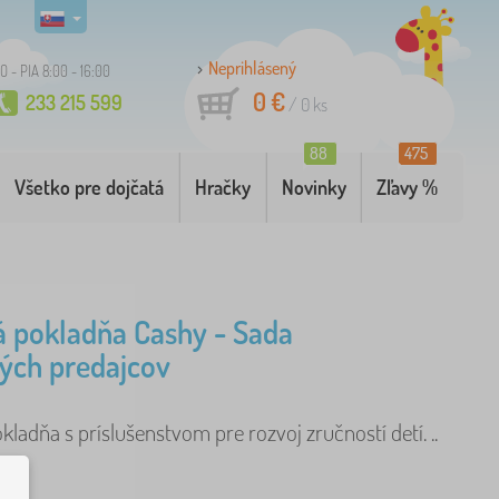
Neprihlásený
O - PIA 8:00 - 16:00
0 €
233 215 599
/
0
ks
88
475
Všetko pre dojčatá
Hračky
Novinky
Zľavy %
 pokladňa Cashy - Sada
ých predajcov
ladňa s príslušenstvom pre rozvoj zručností detí. ..