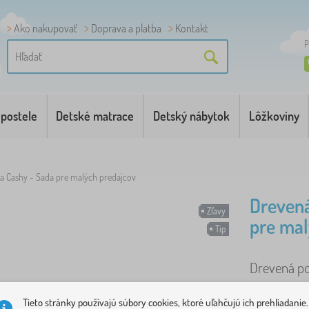
Ako nakupovať
Doprava a platba
Kontakt
P
 postele
Detské matrace
Detský nábytok
Lôžkoviny
a Cashy - Sada pre malých predajcov
Drevená
Zľavy
pre mal
Tip
Drevená pok
viac
Tieto stránky používajú súbory cookies, ktoré uľahčujú ich prehliadanie.