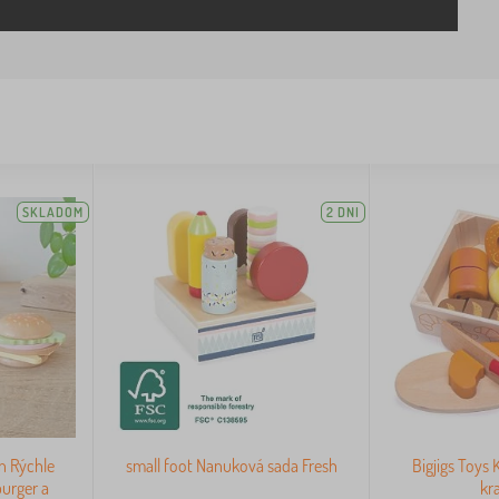
SKLADOM
2 DNI
n Rýchle
small foot Nanuková sada Fresh
Bigjigs Toys 
urger a
kr