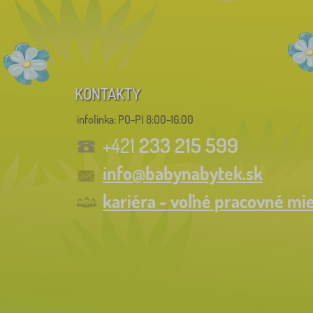
KONTAKTY
infolinka:
PO-PI 8:00-16:00
233 215 599
+421
info@babynabytek.sk
kariéra - voľné pracovné mi