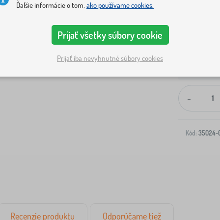
Ďalšie informácie o tom,
ako používame cookies.
Prijať všetky súbory cookie
Prijať iba nevyhnutné súbory cookies
Doprava na V
-
Kód:
35024-
Recenzie produktu
Odporúčame tiež