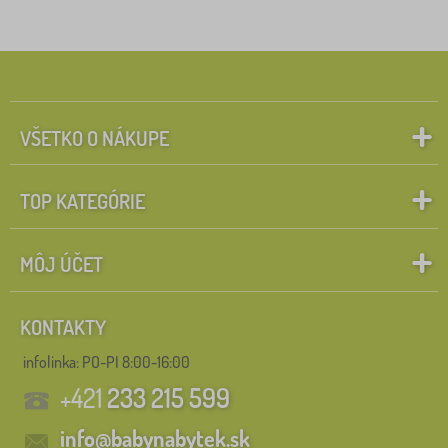
VŠETKO O NÁKUPE
TOP KATEGÓRIE
MÔJ ÚČET
KONTAKTY
infolinka:
PO-PI 8:00-16:00
+421
233 215 599
info@babynabytek.sk