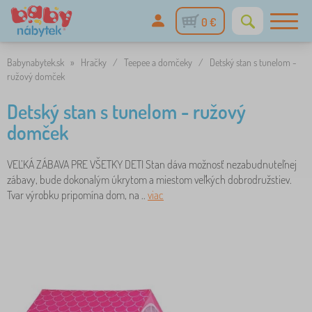
0 €
Babynabytek.sk
»
Hračky
/
Teepee a domčeky
/
Detský stan s tunelom -
ružový domček
Detský stan s tunelom - ružový
domček
VEĽKÁ ZÁBAVA PRE VŠETKY DETI Stan dáva možnosť nezabudnuteľnej
zábavy, bude dokonalým úkrytom a miestom veľkých dobrodružstiev.
Tvar výrobku pripomína dom, na ..
viac