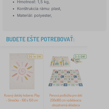
Hmotnosť: 1,5 kg,
Konštrukcia rámu: plast,
Materiál: polyester,
BUDETE EŠTE POTREBOVAŤ:
DO 14 DNÍ
3-5 DNÍ
Kusový detský koberec Play
Penová podložka pre deti
- Slniečko - 100 x 150 cm
200x180 cm vzdelávacia
obojstranná skladacia