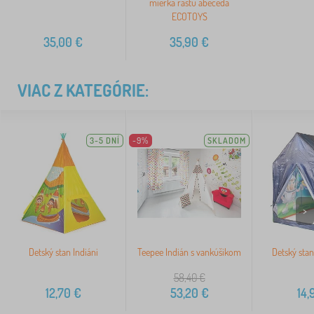
mierka rastu abeceda
ECOTOYS
35,00
€
35,90
€
VIAC Z KATEGÓRIE:
3-5 DNÍ
-9%
SKLADOM
>
Detský stan Indiáni
Teepee Indián s vankúšikom
Detský sta
58,40
€
12,70
€
53,20
€
14,