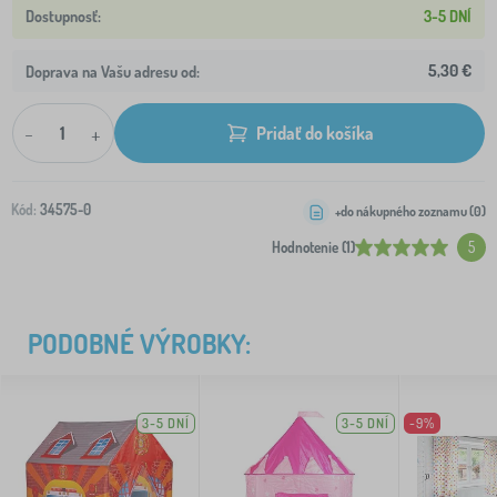
3-5 DNÍ
5,30 €
Doprava na Vašu adresu od:
-
+
Pridať do košíka
Kód:
34575-0
+do nákupného zoznamu (
0
)
Hodnotenie (1)
5
PODOBNÉ VÝROBKY:
3-5 DNÍ
3-5 DNÍ
-9%