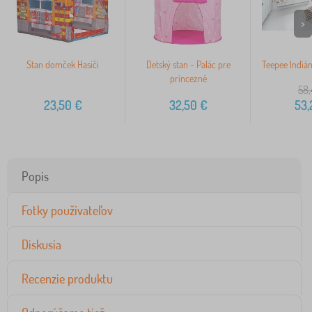
>
Stan domček Hasiči
Detský stan - Palác pre
Teepee Indiá
princezné
58,
23,50
€
32,50
€
53,
Popis
Fotky používateľov
Diskusia
Recenzie produktu