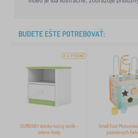
Video je iba ilustračné, zobrazuje príbuzn
BUDETE EŠTE POTREBOVAŤ:
2-4 TÝŽDNĚ
OURBABY detský nočný stolík -
Small Foot Motorická
zeleno-biely
pastelových far