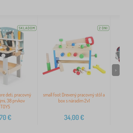
SKLADOM
2 DNI
>
pre deti, pracovný
small foot Drevený pracovný stôl a
small 
ojmi, 38 prvkov
box s náradím 2v1
OTOYS
,70
€
34,00
€