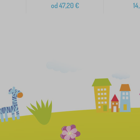
od
47,20
€
14