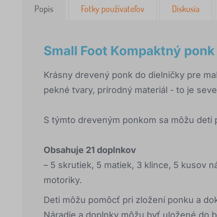
Popis
Fotky používateľov
Diskusia
Small Foot Kompaktný ponk N
Krásny drevený ponk do dielničky pre ma
pekné tvary, prírodný materiál - to je seve
S týmto dreveným ponkom sa môžu deti pr
Obsahuje 21 doplnkov
– 5 skrutiek, 5 matiek, 3 klince, 5 kusov n
motoriky.
Deti môžu pomôcť pri zložení ponku a dok
Náradie a doplnky môžu byť uložené do 