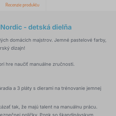
Recenzie produktu
ordic - detská dielňa
lých domácich majstrov. Jemné pastelové farby,
rský dizajn!
i hre naučiť manuálne zručnosti.
áradia a 3 pláty s dierami na trénovanie jemnej
ázať tak, že majú talent na manuálnu prácu.
bezpečnej poličky. Ponk so škandinávskym