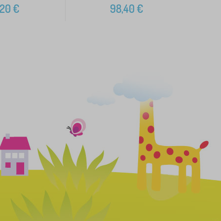
,20
€
98,40
€