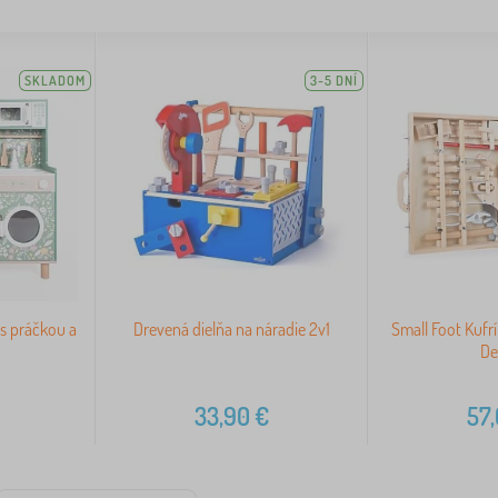
SKLADOM
3-5 DNÍ
s práčkou a
Drevená dielňa na náradie 2v1
Small Foot Kufr
De
33,90
€
57