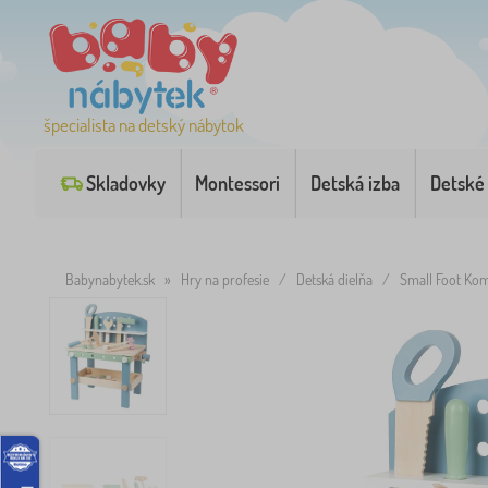
špecialista na detský nábytok
Skladovky
Montessori
Detská izba
Detské
Babynabytek.sk
»
Hry na profesie
/
Detská dielňa
/
Small Foot Kom