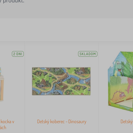
ý produkt.
2 DNI
SKLADOM
 kocka v
Detský koberec - Dinosaury
Detský
bách