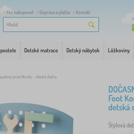
Ako nakupovať
Doprava a platba
Kontakt
P
 postele
Detské matrace
Detský nábytok
Lôžkoviny
paktný ponk Nordic - detská dielňa
DOČASN
Foot Ko
detská 
Štýlová det