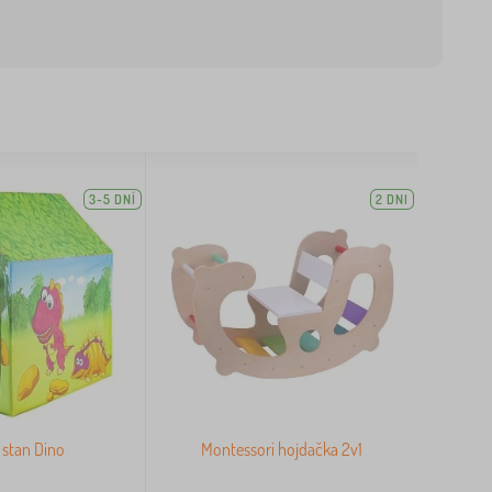
3-5 DNÍ
2 DNI
 stan Dino
Montessori hojdačka 2v1