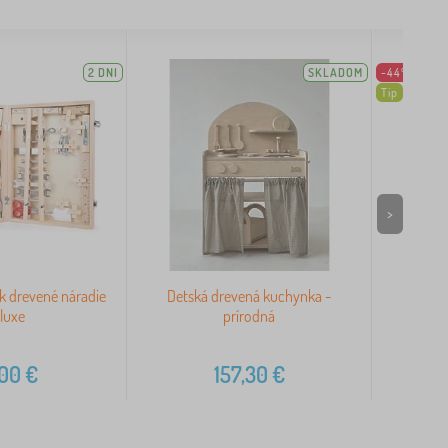
2 DNI
SKLADOM
-44%
Tip
>
ík drevené náradie
Detská drevená kuchynka -
Dre
luxe
prírodná
,00
€
157,30
€