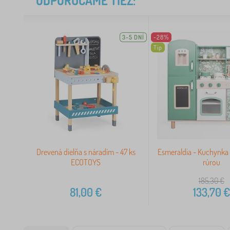
ODPORÚČAME TIEŽ:
3-5 DNÍ
-28%
Tip
Drevená dielňa s náradím - 47 ks
Esmeraldia - Kuchynka 
ECOTOYS
rúrou
185,30
€
81,00
€
133,70
€