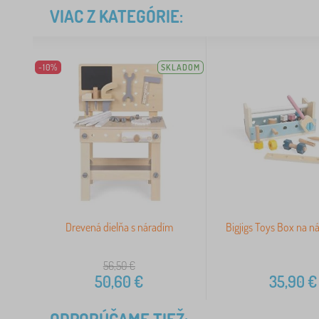
VIAC Z KATEGÓRIE:
-10%
SKLADOM
Drevená dielňa s náradím
Bigjigs Toys Box na ná
56,50
€
50,60
€
35,90
€