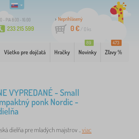
Neprihlásený
O - PIA 8:00 - 16:00
0 €
233 215 599
/
0
ks
89
473
Všetko pre dojčatá
Hračky
Novinky
Zľavy %
E VYPREDANÉ - Small
mpaktný ponk Nordic -
dielňa
ská dielňa pre mladých majstrov ..
viac