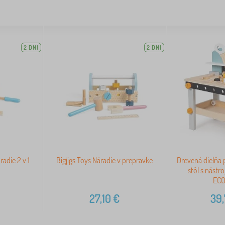
2 DNI
2 DNI
radie 2 v 1
Bigjigs Toys Náradie v prepravke
Drevená dielňa 
stôl s nástr
EC
27,10
€
39