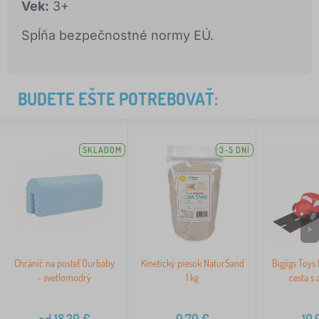
Vek:
3+
Spĺňa bezpečnostné normy EÚ.
BUDETE EŠTE POTREBOVAŤ:
SKLADOM
3-5 DNÍ
>
Chránič na posteľ Ourbaby
Kinetický piesok NaturSand
Bigjigs Toys
- svetlomodrý
1 kg
cesta s