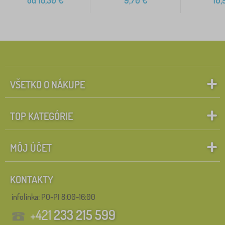
od
18,30
€
9,70
€
10,
VŠETKO O NÁKUPE
TOP KATEGÓRIE
MÔJ ÚČET
KONTAKTY
infolinka:
PO-PI 8:00-16:00
+421
233 215 599