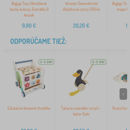
Bigjigs Toys Obrázkové
Wissner Geometrické
Bigjigs Toy
kocky kubusy Zvieratká 9
dlaždicové vzory 250 ks
mapa Eu
kociek
9,90
€
20,20
€
1
ODPORÚČAME TIEŽ:
3-5 DNÍ
3-5 DNÍ
>
Edukačné drevené chodítko
Ťahacie zvieratko na tyči -
Posluchové
káčer Goki