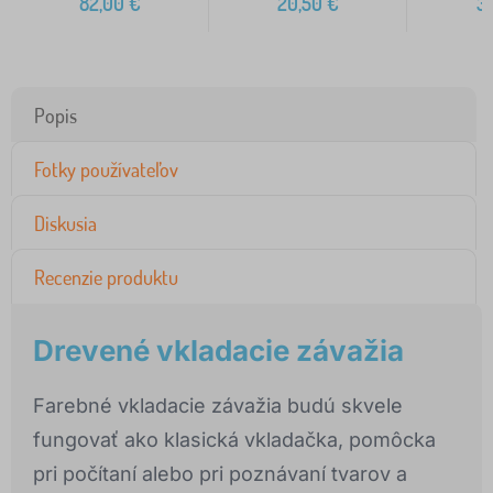
82,00
€
20,50
€
3
Popis
Fotky používateľov
Diskusia
Recenzie produktu
Drevené vkladacie závažia
Farebné vkladacie závažia budú skvele
fungovať ako klasická vkladačka, pomôcka
pri počítaní alebo pri poznávaní tvarov a