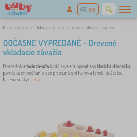
0 €
Babynabytek.sk
»
Didaktické hračky
/
Drevené vkladacie závažia
DOČASNE VYPREDANÉ - Drevené
vkladacie závažia
Farebné vkladacie závažia budú skvele fungovať ako klasická vkladačka,
pomôcka pri počítaní alebo pri poznávaní tvarov a farieb. Súčasťou
balenia sú štyri ..
viac