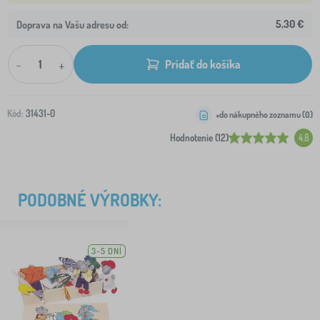
5,30 €
Doprava na Vašu adresu od:
-
+
Pridať do košíka
Kód:
31431-0
+do nákupného zoznamu (
0
)
Hodnotenie (12)
4.8
PODOBNÉ VÝROBKY:
3-5 DNÍ