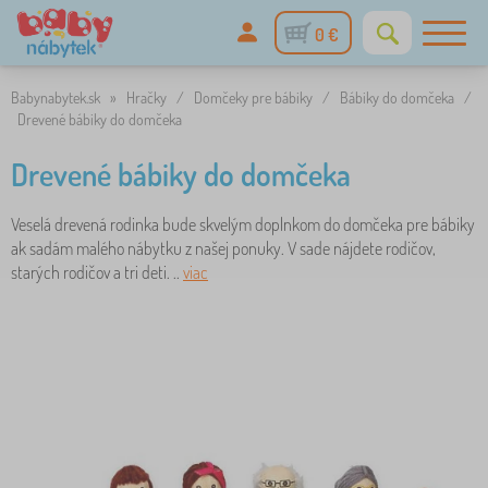
0 €
Babynabytek.sk
»
Hračky
/
Domčeky pre bábiky
/
Bábiky do domčeka
/
Drevené bábiky do domčeka
Drevené bábiky do domčeka
Veselá drevená rodinka bude skvelým doplnkom do domčeka pre bábiky
ak sadám malého nábytku z našej ponuky. V sade nájdete rodičov,
starých rodičov a tri deti. ..
viac