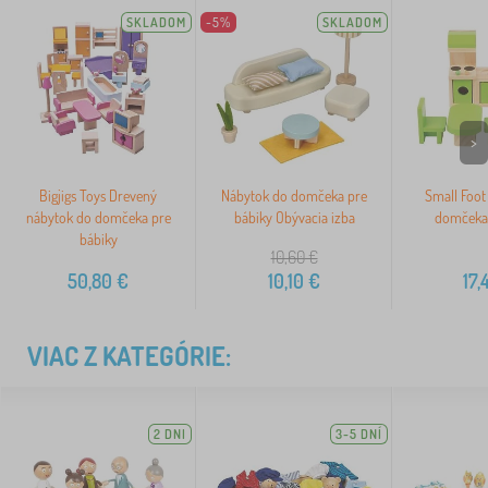
SKLADOM
-5%
SKLADOM
>
Bigjigs Toys Drevený
Nábytok do domčeka pre
Small Foot
nábytok do domčeka pre
bábiky Obývacia izba
domčeka
bábiky
10,60
€
50,80
€
10,10
€
17,
VIAC Z KATEGÓRIE:
2 DNI
3-5 DNÍ