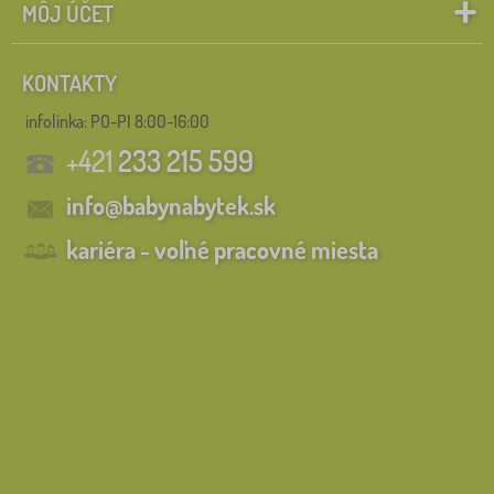
MÔJ ÚČET
KONTAKTY
infolinka:
PO-PI 8:00-16:00
+421
233 215 599
info@babynabytek.sk
kariéra - voľné pracovné miesta