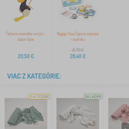
Ťahacie zvieratko na tyči -
Bigjigs Toys Čajová súprava
káčer Goki
v kufríku
31,70
€
20,50
€
28,40
€
VIAC Z KATEGÓRIE:
2-4 TÝŽDNĚ
SKLADOM
>