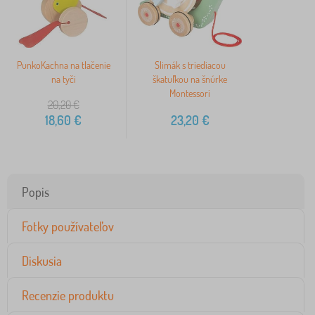
PunkoKachna na tlačenie
Slimák s triediacou
na tyči
škatuľkou na šnúrke
Montessori
20,20
€
18,60
€
23,20
€
Popis
Fotky používateľov
Diskusia
Recenzie produktu