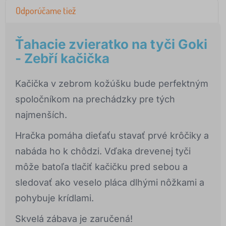
Odporúčame tiež
Ťahacie zvieratko na tyči Goki
- Zebří kačička
Kačička v zebrom kožúšku bude perfektným
spoločníkom na prechádzky pre tých
najmenších.
Hračka pomáha dieťaťu stavať prvé krôčiky a
nabáda ho k chôdzi. Vďaka drevenej tyči
môže batoľa tlačiť kačičku pred sebou a
sledovať ako veselo pláca dlhými nôžkami a
pohybuje krídlami.
Skvelá zábava je zaručená!