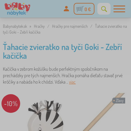
0 €
Babynabytek.sk
»
Hračky
/
Hračky pre najmenších
/
Ťahacie zvieratko na
tyči Goki - Zebří kačička
Ťahacie zvieratko na tyči Goki - Zebří
kačička
Kačička v zebrom kožúšku bude perfektným spoločníkom na
prechádzky pre tých najmenších. Hračka pomáha dieťaťu stavať prvé
krôčiky a nabáda ho k chôdzi. Vďaka ..
viac
Zľavy
-10%