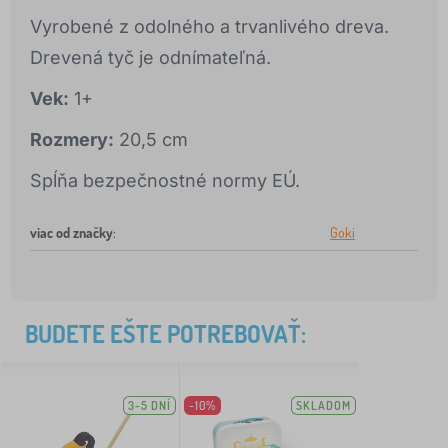
Vyrobené z odolného a trvanlivého dreva.
Drevená tyč je odnímateľná.
Vek:
1+
Rozmery:
20,5 cm
Spĺňa bezpečnostné normy EÚ.
viac od značky
:
Goki
BUDETE EŠTE POTREBOVAŤ:
3-5 DNÍ
-10%
SKLADOM