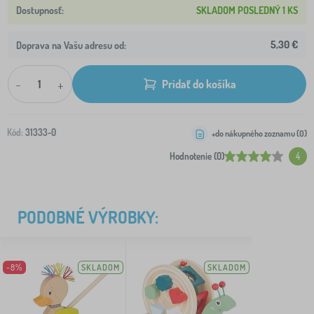
SKLADOM POSLEDNÝ 1 KS
5,30 €
Doprava na Vašu adresu od:
-
+
Pridať do košíka
Kód:
31333-0
+do nákupného zoznamu (
0
)
Hodnotenie (0)
4
PODOBNÉ VÝROBKY:
-8%
SKLADOM
SKLADOM