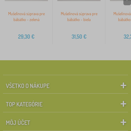
Mušelínová súprava pre
Mušelínová súprava pre
Mušelínová
bábätko - zelená
bábätko - biela
bábätko
29,30
€
31,50
€
32,
VŠETKO O NÁKUPE
TOP KATEGÓRIE
MÔJ ÚČET