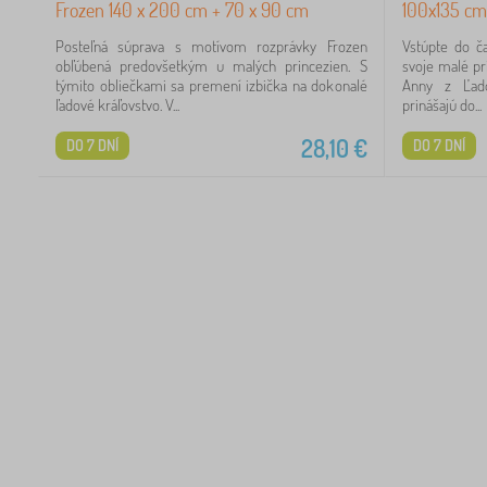
Frozen 140 x 200 cm + 70 x 90 cm
100x135 cm
5
Posteľná súprava s motívom rozprávky Frozen
Vstúpte do č
obľúbená predovšetkým u malých princezien. S
svoje malé pr
4
týmito obliečkami sa premení izbička na dokonalé
Anny z Ľado
ľadové kráľovstvo. V...
prinášajú do...
3
28,10
€
DO 7 DNÍ
DO 7 DNÍ
1
1
1