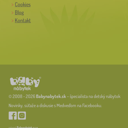
Cookies
Blog
Kontakt
© 2008 - 2026
Babynabytek.sk
– špecialista na detský nábytok
Novinky, súťaže a diskusie s Medveďom na Facebooku.
vytvoril
Babynabytek s.r.o.