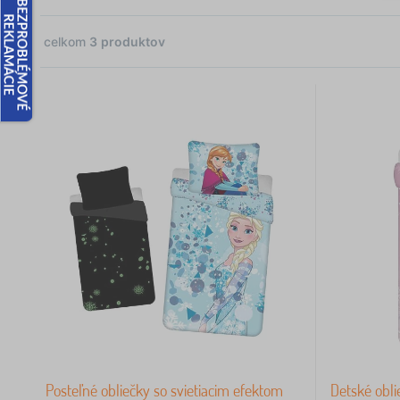
celkom
3
produktov
 €
3
Posteľné obliečky so svietiacim efektom
Detské obli