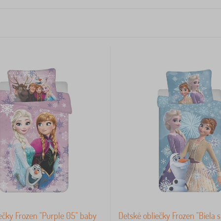
ečky Frozen "Purple 05" baby
Detské obliečky Frozen "Biela