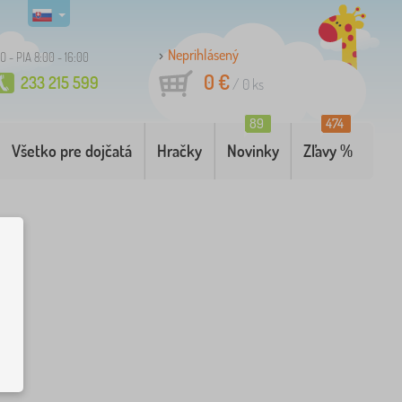
Neprihlásený
O - PIA 8:00 - 16:00
0 €
233 215 599
/
0
ks
89
474
Všetko pre dojčatá
Hračky
Novinky
Zľavy %