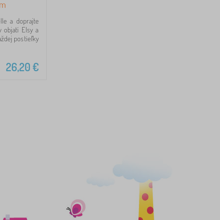
cm
le a doprajte
objatí Elsy a
ždej postieľky
26,20
€