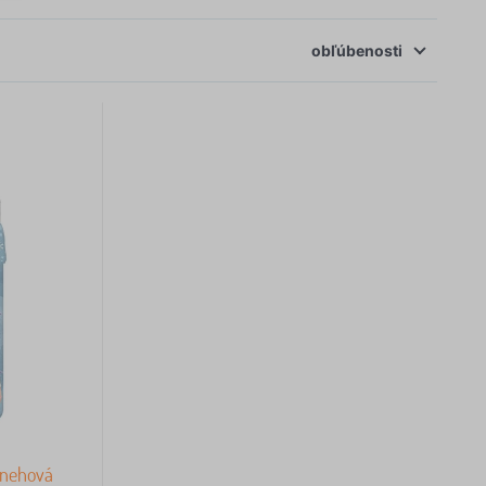
obľúbenosti
 snehová