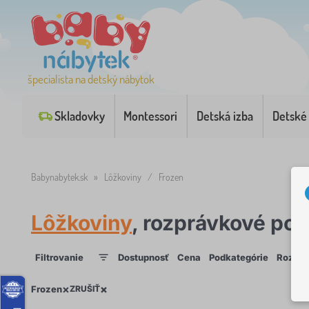
špecialista na detský nábytok
Skladovky
Montessori
Detská izba
Detské
Babynabytek.sk
»
Lôžkoviny
/
Frozen
Lôžkoviny
, rozprávkové po
Filtrovanie
Dostupnosť
Cena
Podkategórie
Rozprá
1
×
×
×
Frozen
ZRUŠIŤ