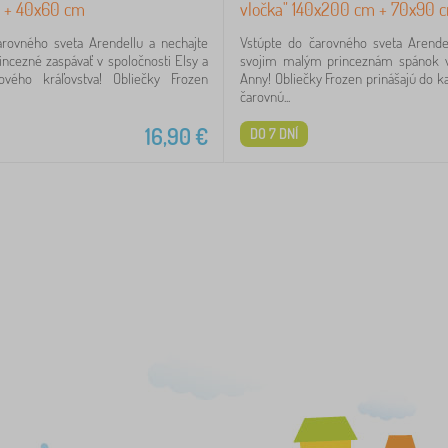
 + 40x60 cm
vločka" 140x200 cm + 70x90 
arovného sveta Arendellu a nechajte
Vstúpte do čarovného sveta Arendel
incezné zaspávať v spoločnosti Elsy a
svojim malým princeznám spánok v 
vého kráľovstva! Obliečky Frozen
Anny! Obliečky Frozen prinášajú do ka
čarovnú...
16,90
€
DO 7 DNÍ