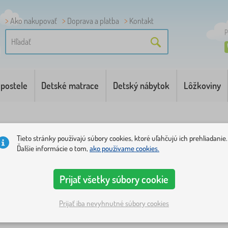
Ako nakupovať
Doprava a platba
Kontakt
P
 postele
Detské matrace
Detský nábytok
Lôžkoviny
Tieto stránky používajú súbory cookies, ktoré uľahčujú ich prehliadanie.
Ďalšie informácie o tom,
ako používame cookies.
stavy
Frozen
Prijať všetky súbory cookie
vkové postavičky
1
Prijať iba nevyhnutné súbory cookies