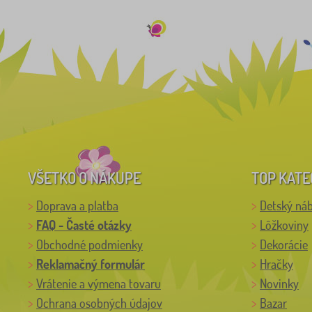
VŠETKO O NÁKUPE
TOP KATE
Doprava a platba
Detský ná
FAQ - Časté otázky
Lôžkoviny
Obchodné podmienky
Dekorácie
Reklamačný formulár
Hračky
Vrátenie a výmena tovaru
Novinky
Ochrana osobných údajov
Bazar