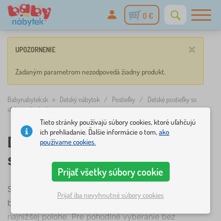
0 €
×
UPOZORNENIE
Zadaným parametrom nezodpovedá žiadny produkt.
Babynabytek.sk
»
Detský nábytok
/
Postieľky
/
Detské postieľky so
sťahovacím bokom
Tieto stránky používajú súbory cookies, ktoré uľahčujú
ich prehliadanie. Ďalšie informácie o tom,
ako
Detské postieľky so
používame cookies.
sťahovacím bokom
Prijať všetky súbory cookie
Sťahovacie bočnice oceníte predovšetkým, keď vaše
Prijať iba nevyhnutné súbory cookies
bábätko povyrastie a polohovací rošt bude v
najnižšej polohe. Pre pohodlné vyberanie bez