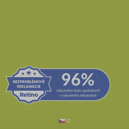
Zrušiť
FILTROVANIE
CZ