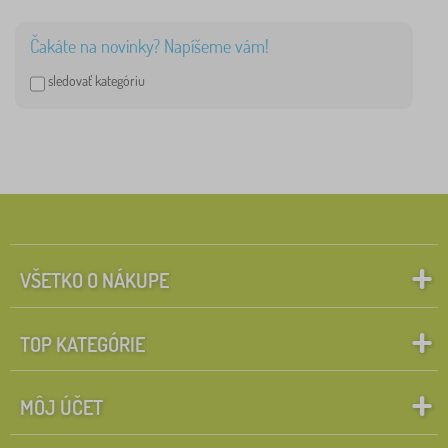
25 cm
0
Čakáte na novinky? Napíšeme vám!
Tvrdosť matraca
sledovať kategóriu
3 - stredne tvrdý
1
2 - mäkký
0
4 - tvrdý
0
Cena
VŠETKO O NÁKUPE
61 €
62 €
TOP KATEGÓRIE
iltrovanie
MÔJ ÚČET
Vyhľadať v rámci filtra