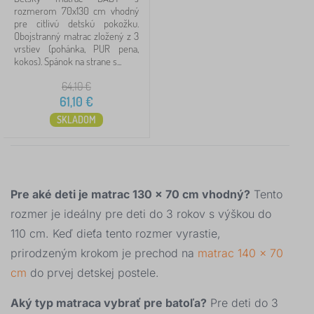
rozmerom 70x130 cm vhodný
160x80 cm
10
pre citlivú detskú pokožku.
Obojstranný matrac zložený z 3
vrstiev (pohánka, PUR pena,
200x90 cm
10
kokos). Spánok na strane s...
160x70 cm
9
64,10
€
61,10
€
120x60 cm
7
SKLADOM
zobraziť
viac >
Nosnosť
Pre aké deti je matrac 130 × 70 cm vhodný?
Tento
rozmer je ideálny pre deti do 3 rokov s výškou do
40 kg
1
110 cm. Keď dieťa tento rozmer vyrastie,
prirodzeným krokom je prechod na
matrac 140 × 70
25 kg
0
cm
do prvej detskej postele.
30 kg
0
Aký typ matraca vybrať pre batoľa?
Pre deti do 3