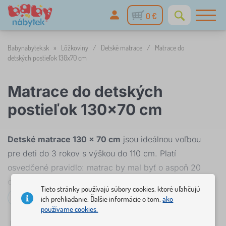
0 €
Babynabytek.sk
»
Lôžkoviny
/
Detské matrace
/
Matrace do
detských postieľok 130x70 cm
Matrace do detských
postieľok 130x70 cm
Detské matrace 130 × 70 cm
jsou ideálnou voľbou
pre deti do 3 rokov s výškou do 110 cm. Platí
osvedčené pravidlo: matrac by mal byť o aspoň 20
cm dlhší, ako dieťa meria – tento rozmer ho bez
Tieto stránky používajú súbory cookies, ktoré uľahčujú
problémov spĺňa pre celé batolecí obdobie. Hodí sa
Čítať viac...
ich prehliadanie. Ďalšie informácie o tom,
ako
používame cookies.
do
detských postieľok
s rovnakým rozmerom rámu.
✓
☆
%
Filtrovanie
skladom
novinka
Zľavy a akcie
Typ matra
1