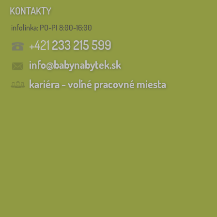
KONTAKTY
Dostupnosť
infolinka:
PO-PI 8:00-16:00
Podkategórie
+421
233 215 599
Typ ponuky
info@babynabytek.sk
kariéra - voľné pracovné miesta
Štítky
Zrušiť
FILTROVANIE