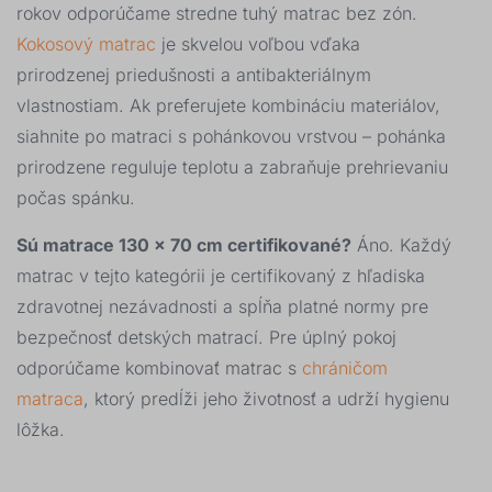
50 kg
0
rokov odporúčame stredne tuhý matrac bez zón.
Kokosový matrac
je skvelou voľbou vďaka
60 kg
0
prirodzenej priedušnosti a antibakteriálnym
70 kg
0
vlastnostiam. Ak preferujete kombináciu materiálov,
siahnite po matraci s pohánkovou vrstvou – pohánka
zobraziť
prirodzene reguluje teplotu a zabraňuje prehrievaniu
viac >
počas spánku.
Výška matraca
Sú matrace 130 × 70 cm certifikované?
Áno. Každý
10 cm
1
matrac v tejto kategórii je certifikovaný z hľadiska
zdravotnej nezávadnosti a spĺňa platné normy pre
11 cm
0
bezpečnosť detských matrací. Pre úplný pokoj
odporúčame kombinovať matrac s
chráničom
12 cm
0
matraca
, ktorý predĺži jeho životnosť a udrží hygienu
13 cm
0
lôžka.
18 cm
0