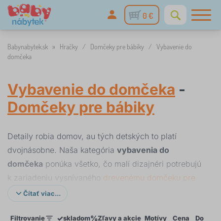
0 €
Babynabytek.sk
»
Hračky
/
Domčeky pre bábiky
/
Vybavenie do
domčeka
Vybavenie do domčeka
-
Domčeky pre bábiky
Detaily robia domov, au tých detských to platí
dvojnásobne. Naša kategória
vybavenia do
domčeka
ponúka všetko, čo malí dizajnéri potrebujú
k zariadeniu vysnívaného
drevenému domčeku pre
svoje obľúbené postavičky
. Hlavným hrdinom je tu
Čítať viac...
nábytok do domčeka pre bábiky
, ktorý vyniká
✓
%
Filtrovanie
skladom
Zľavy a akcie
Motívy
Cena
Dostupn
precíznym spracovaním a realistickými prvkami. Od