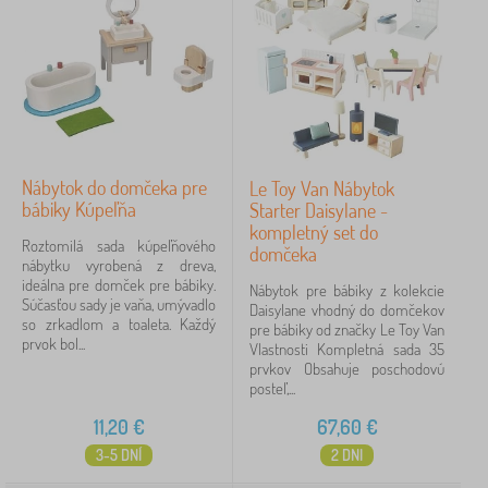
Nábytok do domčeka pre
Le Toy Van Nábytok
bábiky Kúpeľňa
Starter Daisylane -
kompletný set do
Roztomilá sada kúpeľňového
domčeka
nábytku vyrobená z dreva,
ideálna pre domček pre bábiky.
Nábytok pre bábiky z kolekcie
Súčasťou sady je vaňa, umývadlo
Daisylane vhodný do domčekov
so zrkadlom a toaleta. Každý
pre bábiky od značky Le Toy Van
prvok bol...
Vlastnosti Kompletná sada 35
prvkov Obsahuje poschodovú
posteľ,...
11,20
€
67,60
€
3-5 DNÍ
2 DNI