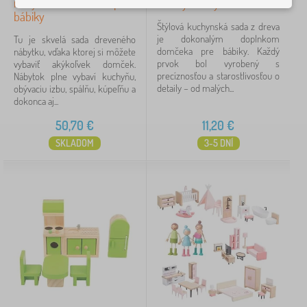
nábytok do domčeka pre
bábiky Kuchyňa
bábiky
Štýlová kuchynská sada z dreva
je dokonalým doplnkom
Tu je skvelá sada dreveného
domčeka pre bábiky. Každý
nábytku, vďaka ktorej si môžete
prvok bol vyrobený s
vybaviť akýkoľvek domček.
precíznosťou a starostlivosťou o
Nábytok plne vybaví kuchyňu,
detaily – od malých...
obývaciu izbu, spálňu, kúpeľňu a
dokonca aj...
50,70
€
11,20
€
SKLADOM
3-5 DNÍ