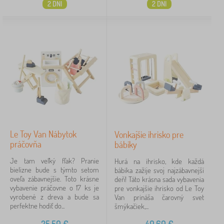
2 DNI
2 DNI
Le Toy Van Nábytok
Vonkajšie ihrisko pre
práčovňa
bábiky
Je tam veľký fľak? Pranie
Hurá na ihrisko, kde každá
bielizne bude s týmto setom
bábika zažije svoj najzábavnejší
oveľa zábavnejšie. Toto krásne
deň! Táto krásna sada vybavenia
vybavenie práčovne o 17 ks je
pre vonkajšie ihrisko od Le Toy
vyrobené z dreva a bude sa
Van prináša čarovný svet
perfektne hodiť do...
šmýkačiek,...