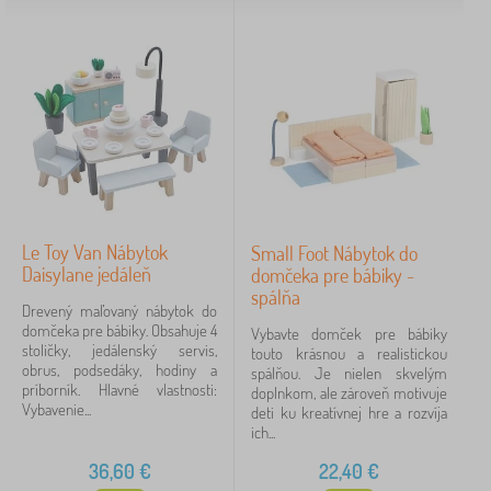
Le Toy Van Nábytok
Small Foot Nábytok do
Daisylane jedáleň
domčeka pre bábiky -
spálňa
Drevený maľovaný nábytok do
domčeka pre bábiky. Obsahuje 4
Vybavte domček pre bábiky
stoličky, jedálenský servis,
touto krásnou a realistickou
obrus, podsedáky, hodiny a
spálňou. Je nielen skvelým
príborník. Hlavné vlastnosti:
doplnkom, ale zároveň motivuje
Vybavenie...
deti ku kreatívnej hre a rozvíja
ich...
36,60
€
22,40
€