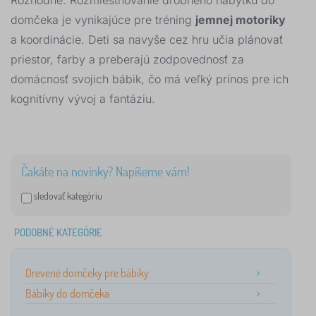
Rozhodne. Rozmiestňovanie drobného nábytku do
domčeka je vynikajúce pre tréning
jemnej motoriky
a koordinácie. Deti sa navyše cez hru učia plánovať
priestor, farby a preberajú zodpovednosť za
domácnosť svojich bábik, čo má veľký prínos pre ich
kognitívny vývoj a fantáziu.
Čakáte na novinky? Napíšeme vám!
sledovať kategóriu
PODOBNÉ KATEGÓRIE
Drevené domčeky pre bábiky
Bábiky do domčeka