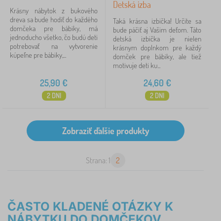
Detská izba
Krásny nábytok z bukového
dreva sa bude hodiť do každého
Taká krásna izbička! Určite sa
domčeka pre bábiky, má
bude páčiť aj Vašim deťom. Táto
jednoducho všetko, čo budú deti
detská izbička je nielen
potrebovať na vytvorenie
krásnym doplnkom pre každý
kúpeľne pre bábiky,...
domček pre bábiky, ale tiež
motivuje deti ku...
25,90
€
24,60
€
2 DNI
2 DNI
Strana: 1
2
ČASTO KLADENÉ OTÁZKY K
NÁBYTKU DO DOMČEKOV