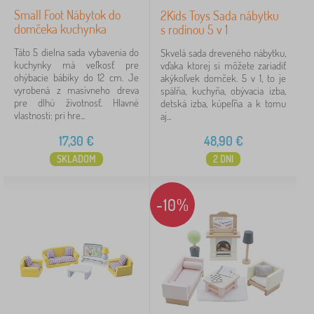
Small Foot Nábytok do
2Kids Toys Sada nábytku
domčeka kuchynka
s rodinou 5 v 1
Táto 5 dielna sada vybavenia do
Skvelá sada dreveného nábytku,
kuchynky má veľkosť pre
vďaka ktorej si môžete zariadiť
ohýbacie bábiky do 12 cm. Je
akýkoľvek domček. 5 v 1, to je
vyrobená z masívneho dreva
spálňa, kuchyňa, obývacia izba,
pre dlhú životnosť. Hlavné
detská izba, kúpeľňa a k tomu
vlastnosti: pri hre...
aj...
17,30
€
48,90
€
SKLADOM
2 DNI
-10%