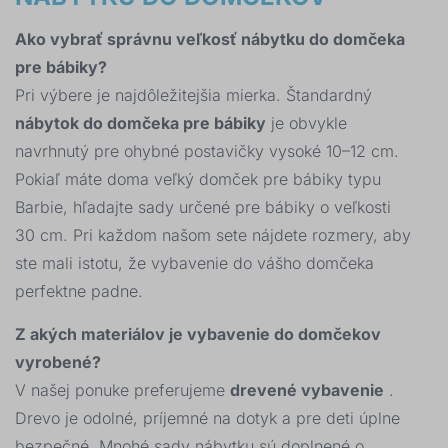
Ako vybrať správnu veľkosť nábytku do domčeka
pre bábiky?
Pri výbere je najdôležitejšia mierka. Štandardný
nábytok do domčeka pre bábiky
je obvykle
navrhnutý pre ohybné postavičky vysoké 10–12 cm.
Pokiaľ máte doma veľký domček pre bábiky typu
Barbie, hľadajte sady určené pre bábiky o veľkosti
30 cm. Pri každom našom sete nájdete rozmery, aby
ste mali istotu, že vybavenie do vášho domčeka
perfektne padne.
Z akých materiálov je vybavenie do domčekov
vyrobené?
V našej ponuke preferujeme
drevené vybavenie
.
Drevo je odolné, príjemné na dotyk a pre deti úplne
bezpečné. Mnohé sady nábytku sú doplnené o