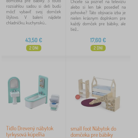
domčeka pre bábiky. S touto
Chcete sa pozrieť na televíziu
rozsiahlou sadou si deti budú
alebo si len tak posedieť na
môcť vybaviť svoj domček
pohovke? Táto obývacia izba je
štýlovo. V balení nájdete
nielen krásnym doplnkom pre
chladničku, kuchynskú...
každý domček pre bábiky, ale
tiež...
43,50
€
17,60
€
2 DNI
2 DNI
Tidlo Drevený nábytok
small foot Nábytok do
tyrkysová kúpeľňa
domčeka pre bábiky