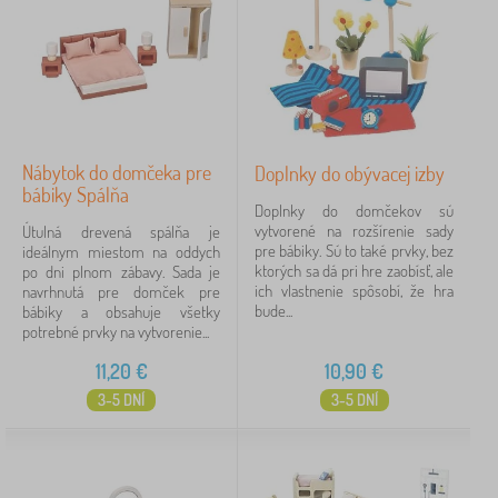
Nábytok do domčeka pre
Doplnky do obývacej izby
bábiky Spálňa
Doplnky do domčekov sú
vytvorené na rozšírenie sady
Útulná drevená spálňa je
pre bábiky. Sú to také prvky, bez
ideálnym miestom na oddych
ktorých sa dá pri hre zaobísť, ale
po dni plnom zábavy. Sada je
ich vlastnenie spôsobí, že hra
navrhnutá pre domček pre
bude...
bábiky a obsahuje všetky
potrebné prvky na vytvorenie...
11,20
€
10,90
€
3-5 DNÍ
3-5 DNÍ