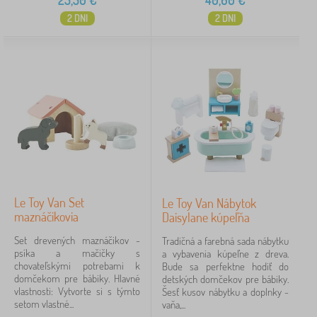
25,50
€
40,60
€
2 DNI
2 DNI
Le Toy Van Set
Le Toy Van Nábytok
maznáčikovia
Daisylane kúpeľňa
Set drevených maznáčikov -
Tradičná a farebná sada nábytku
psíka a mačičky s
a vybavenia kúpeľne z dreva.
chovateľskými potrebami k
Bude sa perfektne hodiť do
domčekom pre bábiky. Hlavné
detských domčekov pre bábiky.
vlastnosti: Vytvorte si s týmto
Šesť kusov nábytku a doplnky -
setom vlastné...
vaňa,...