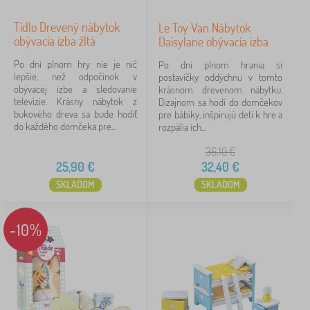
Tidlo Drevený nábytok
Le Toy Van Nábytok
obývacia izba žltá
Daisylane obývacia izba
Po dni plnom hry nie je nič
Po dni plnom hrania si
lepšie, než odpočinok v
postavičky oddýchnu v tomto
obývacej izbe a sledovanie
krásnom drevenom nábytku.
televízie. Krásny nábytok z
Dizajnom sa hodí do domčekov
bukového dreva sa bude hodiť
pre bábiky, inšpirujú deti k hre a
do každého domčeka pre...
rozpália ich...
36,10
€
25,90
€
32,40
€
SKLADOM
SKLADOM
-10%