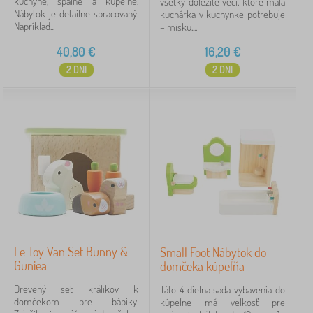
kuchyne, spálne a kúpeľne.
všetky dôležité veci, ktoré malá
Nábytok je detailne spracovaný.
kuchárka v kuchynke potrebuje
Napríklad...
– misku,...
40,80
€
16,20
€
2 DNI
2 DNI
Le Toy Van Set Bunny &
Small Foot Nábytok do
Guniea
domčeka kúpeľňa
Drevený set králikov k
Táto 4 dielna sada vybavenia do
domčekom pre bábiky.
kúpeľne má veľkosť pre