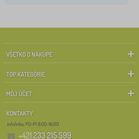
VŠETKO O NÁKUPE
TOP KATEGÓRIE
MÔJ ÚČET
KONTAKTY
infolinka:
PO-PI 8:00-16:00
+421
233 215 599