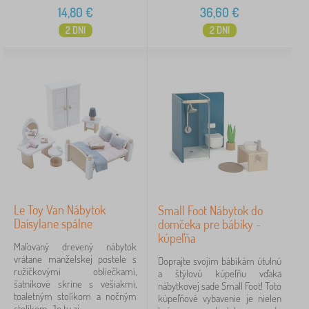
14,80
€
36,60
€
2 DNI
2 DNI
Le Toy Van Nábytok
Small Foot Nábytok do
Daisylane spálne
domčeka pre bábiky -
kúpeľňa
Maľovaný drevený nábytok
vrátane manželskej postele s
Doprajte svojim bábikám útulnú
ružičkovými obliečkami,
a štýlovú kúpeľňu vďaka
šatníkové skrine s vešiakmi,
nábytkovej sade Small Foot! Toto
toaletným stolíkom a nočným
kúpeľňové vybavenie je nielen
stolíkom. Je tu aj...