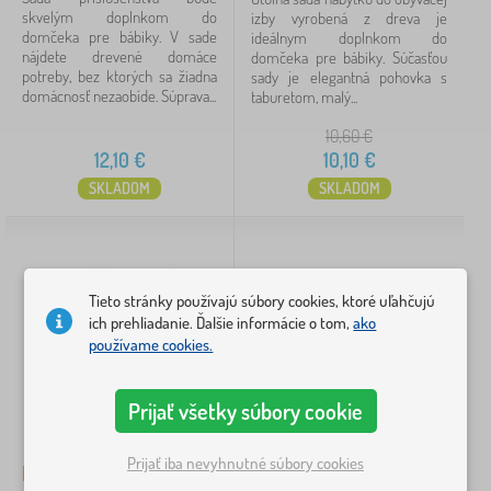
Dostupnosť
skvelým doplnkom do
izby vyrobená z dreva je
domčeka pre bábiky. V sade
ideálnym doplnkom do
nájdete drevené domáce
domčeka pre bábiky. Súčasťou
Typ ponuky
potreby, bez ktorých sa žiadna
sady je elegantná pohovka s
domácnosť nezaobíde. Súprava...
taburetom, malý...
Štítky
10,60
€
12,10
€
10,10
€
Zrušiť
FILTROVANIE
SKLADOM
SKLADOM
Tieto stránky používajú súbory cookies, ktoré uľahčujú
ich prehliadanie. Ďalšie informácie o tom,
ako
používame cookies.
Prijať všetky súbory cookie
Prijať iba nevyhnutné súbory cookies
Bigjigs Toys Drevený
Nábytok do domčeka pre