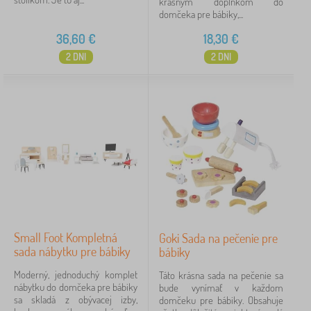
krásnym doplnkom do
domčeka pre bábiky,...
36,60
€
18,30
€
2 DNI
2 DNI
Small Foot Kompletná
Goki Sada na pečenie pre
sada nábytku pre bábiky
bábiky
Moderný, jednoduchý komplet
Táto krásna sada na pečenie sa
nábytku do domčeka pre bábiky
bude vynímať v každom
sa skladá z obývacej izby,
domčeku pre bábiky. Obsahuje