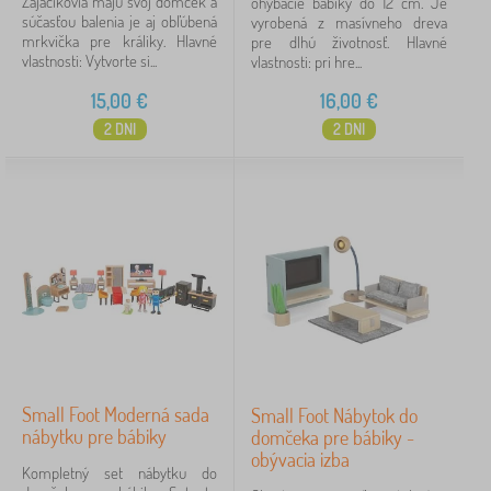
Zajačikovia majú svoj domček a
ohýbacie bábiky do 12 cm. Je
súčasťou balenia je aj obľúbená
vyrobená z masívneho dreva
mrkvička pre králiky. Hlavné
pre dlhú životnosť. Hlavné
vlastnosti: Vytvorte si...
vlastnosti: pri hre...
15,00
€
16,00
€
2 DNI
2 DNI
Small Foot Moderná sada
Small Foot Nábytok do
nábytku pre bábiky
domčeka pre bábiky -
obývacia izba
Kompletný set nábytku do