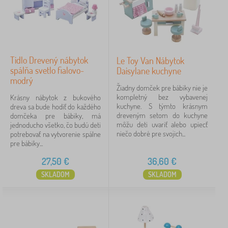
Tidlo Drevený nábytok
Le Toy Van Nábytok
spálňa svetlo fialovo-
Daisylane kuchyne
modrý
Žiadny domček pre bábiky nie je
kompletný bez vybavenej
Krásny nábytok z bukového
kuchyne. S týmto krásnym
dreva sa bude hodiť do každého
dreveným setom do kuchyne
domčeka pre bábiky, má
môžu deti uvariť alebo upiecť
jednoducho všetko, čo budú deti
niečo dobré pre svojich...
potrebovať na vytvorenie spálne
pre bábiky...
27,50
€
36,60
€
SKLADOM
SKLADOM