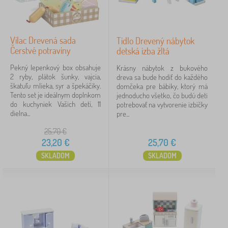
Vilac Drevená sada
Tidlo Drevený nábytok
Čerstvé potraviny
detská izba žltá
Pekný lepenkový box obsahuje
Krásny nábytok z bukového
2 ryby, plátok šunky, vajcia,
dreva sa bude hodiť do každého
škatuľu mlieka, syr a špekáčiky.
domčeka pre bábiky, ktorý má
Tento set je ideálnym doplnkom
jednoducho všetko, čo budú deti
do kuchyniek Vašich detí, 11
potrebovať na vytvorenie izbičky
dielna...
pre...
25,70
€
23,20
€
25,70
€
SKLADOM
SKLADOM