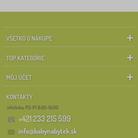
Rozprávkové postavičky
Vyhľadať v rámci filtra
FILTROVANIE
VŠETKO O NÁKUPE
TOP KATEGÓRIE
MÔJ ÚČET
KONTAKTY
infolinka:
PO-PI 8:00-16:00
+421
233 215 599
info@babynabytek.sk