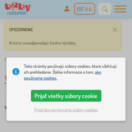
0 €
×
UPOZORNENIE
Kritériu nezodpovedajú žiadne výrobky.
Babynabytek.sk
»
Violetta
Tieto stránky používajú súbory cookies, ktoré uľahčujú
ich prehliadanie. Ďalšie informácie o tom,
ako
Violetta
používame cookies.
Filtrovanie
Rozprávkové postavičky
Prijať všetky súbory cookie
Violetta
Prijať iba nevyhnutné súbory cookies
×
FILTROVANIE