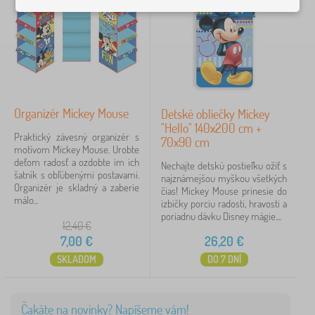
ž
O
›
k
1
r
o
g
v
a
i
Cena
n
n
i
y
7 €
27 €
z
>
é
O
Organizér Mickey Mouse
Detské obliečky Mickey
r
b
y
"Hello" 140x200 cm +
iltrovanie
l
Praktický závesný organizér s
n
70x90 cm
i
motívom Mickey Mouse. Urobte
a
e
deťom radosť a ozdobte im ich
h
Nechajte detskú postieľku ožiť s
č
Vyhľadať v rámci filtra
šatník s obľúbenými postavami.
r
najznámejšou myškou všetkých
k
Organizér je skladný a zaberie
a
čias! Mickey Mouse prinesie do
y
málo...
č
izbičky porciu radosti, hravosti a
Dostupnosť
k
poriadnu dávku Disney mágie....
12,40
€
y
Typ ponuky
7,00
€
26,20
€
SKLADOM
DO 7 DNÍ
Štítky
Rozprávkové postavičky
Čakáte na novinky? Napíšeme vám!
1