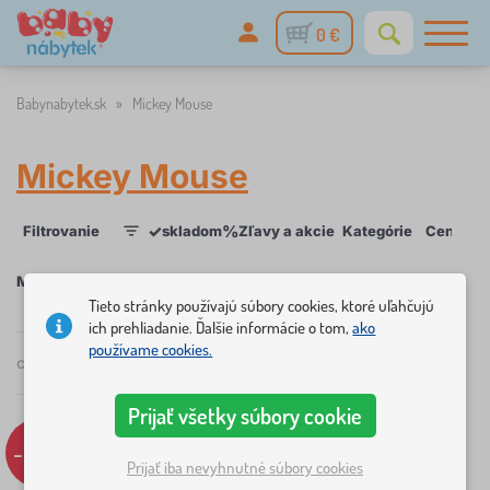
0 €
Babynabytek.sk
»
Mickey Mouse
Mickey Mouse
✓
%
Filtrovanie
skladom
Zľavy a akcie
Kategórie
Cena
D
1
Mickey Mouse
Tieto stránky používajú súbory cookies, ktoré uľahčujú
ich prehliadanie. Ďalšie informácie o tom,
ako
používame cookies.
×
FILTROVANIE
celkom
2
produktov
obľúbenosti
Prijať všetky súbory cookie
Kategórie
-44%
L
Prijať iba nevyhnutné súbory cookies
›
1
ô