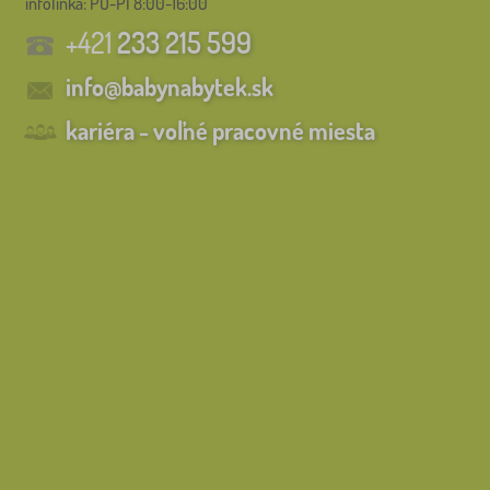
infolinka:
PO-PI 8:00-16:00
FILTROVANIE
+421
233 215 599
info@babynabytek.sk
kariéra - voľné pracovné miesta