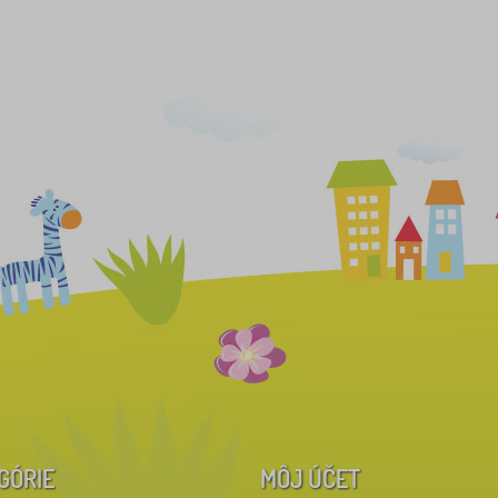
GÓRIE
MÔJ ÚČET