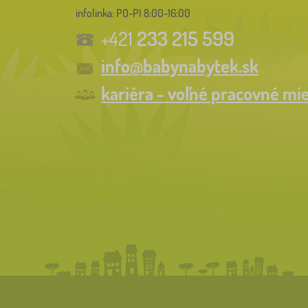
infolinka:
PO-PI 8:00-16:00
233 215 599
+421
info@babynabytek.sk
kariéra - voľné pracovné mi