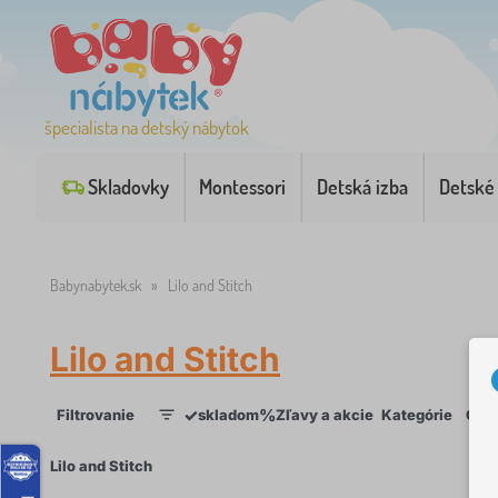
špecialista na detský nábytok
Skladovky
Montessori
Detská izba
Detské
Babynabytek.sk
»
Lilo and Stitch
Lilo and Stitch
✓
%
Filtrovanie
skladom
Zľavy a akcie
Kategórie
Cen
1
×
Lilo and Stitch