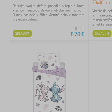
70x90 cm
Doprajte svojim deťom pohodlie a teplo s touto
krásnou fleecovou dekou s obľúbeným motívom
Vneste do dets
Disney postavičky Stitch. Jemná deka v modrom
a nekone
prevedení poteší...
mimozemšťano
z mäkkej a pri
9,20
€
8,70
€
SKLADOM
SKLADOM
5
7
5
4
3
2