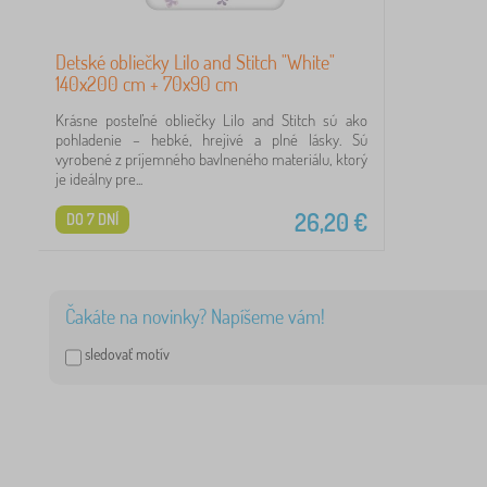
2
Detské obliečky Lilo and Stitch "White"
140x200 cm + 70x90 cm
Krásne posteľné obliečky Lilo and Stitch sú ako
pohladenie – hebké, hrejivé a plné lásky. Sú
vyrobené z príjemného bavlneného materiálu, ktorý
je ideálny pre...
26,20
€
DO 7 DNÍ
Čakáte na novinky? Napíšeme vám!
sledovať motív