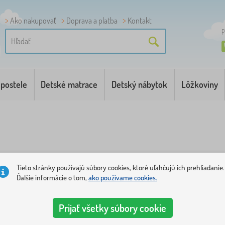
Ako nakupovať
Doprava a platba
Kontakt
P
 postele
Detské matrace
Detský nábytok
Lôžkoviny
Tieto stránky používajú súbory cookies, ktoré uľahčujú ich prehliadanie.
Ďalšie informácie o tom,
ako používame cookies.
a
Dostupnosť
Typ ponuky
Štítky
+ zobraziť viac
1
Prijať všetky súbory cookie