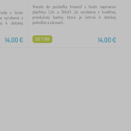
Vneste do postieľky hravosť s touto napínacou
plachtou Lilo a Stitch! Je vyrobená z kvalitnej,
hody s touto
priedušnej bavlny, ktorá je šetrná k detskej
Je vyrobená z
pokožke a zároveň...
nej k detskej
14,00
€
14,00
€
DO 7 DNÍ