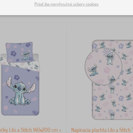
Prijať iba nevyhnutné súbory cookies
ečky Lilo a Stitch 140x200 cm +
Napínacia plachta Lilo a Stitch