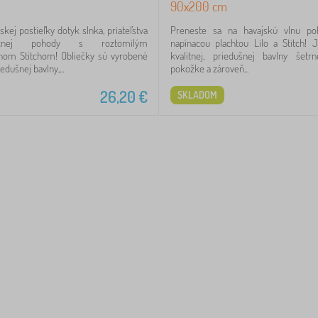
90x200 cm
kej postieľky dotyk slnka, priateľstva
Preneste sa na havajskú vlnu po
čnej pohody s roztomilým
napínacou plachtou Lilo a Stitch! 
m Stitchom! Obliečky sú vyrobené
kvalitnej, priedušnej bavlny šetr
edušnej bavlny,...
pokožke a zároveň...
26,20
€
SKLADOM