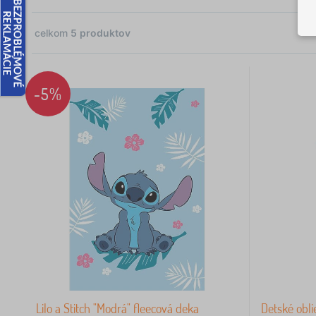
celkom
5
produktov
2
2
-5%
1
 €
Lilo a Stitch "Modrá" fleecová deka
Detské obli