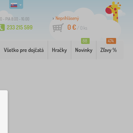
Neprihlásený
O - PIA 8:00 - 16:00
0 €
233 215 599
/
0
ks
88
474
Všetko pre dojčatá
Hračky
Novinky
Zľavy %