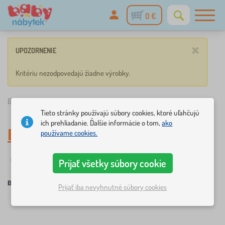
0 €
×
UPOZORNENIE
Kritériu nezodpovedajú žiadne výrobky.
Babynabytek.sk
»
Bambi
Tieto stránky používajú súbory cookies, ktoré uľahčujú
ich prehliadanie. Ďalšie informácie o tom,
ako
Bambi
používame cookies.
Filtrovanie
Rozprávkové postavičky
Prijať všetky súbory cookie
Bambi
Prijať iba nevyhnutné súbory cookies
×
FILTROVANIE