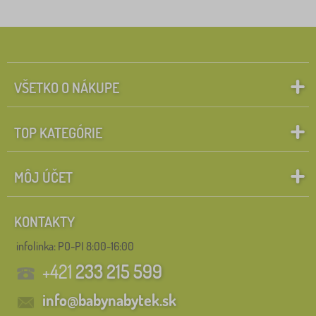
Rozprávkové postavičky
Vyhľadať v rámci filtra
FILTROVANIE
VŠETKO O NÁKUPE
TOP KATEGÓRIE
MÔJ ÚČET
KONTAKTY
infolinka:
PO-PI 8:00-16:00
+421
233 215 599
info@babynabytek.sk